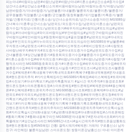
피는아내#바람피는남편#바람난남편#바람난아내#이혼소송#상간소송#증거수집#
상간녀소송#상간남소송#흥신소의뢰비용바람피는남편/바람피는증거/바람난남편/
남편바람증거/아내바람증거/남편불륜/아내불륜/불륜위자료/불륜이혼/불륜증거/
공무원불륜/직장불륜/교사불륜/군인불륜/동창회불륜/대기업불륜/카톡증거/불륜
처벌/간통위자료/간통이혼소송/상간녀소송위자료/상간녀소송증거라인:MG5085상
간녀복수/이혼후상간녀소송/남편외도/외도증거수집/남편외도이혼소송/남편외도
증거수집/직장상사와외도/남편외도증거#배우자의심#바람의심#외도의심#남편바
람의심#아내바람의심#와이프바람의심#부인바람의심#남자친구바람의심#여자친
구바람의심#애인바람의심#동창회바람의심#골프장불륜#남편외도의심#아내외도
의심#부인외도의심#마누라외도의심#와이프외도의심라인:MG5085유부남불륜#배
우자뒷조사#남편뒷조사#아내뒷조사#예비신부뒷조사#예비신랑뒷조사#사람뒷조
사바람난배우자#배우자#외도증거수집#아내외도증거수집#남편외도증거수집#상
간녀불륜증거#상간남불륜증거#동호회외도증거수집#불륜증거수집#외도증거수집
#이혼소송증거수집#배우자외도증거#바람난아내증거#바람난남편증거#사람찾기#
행적조사라인:MG5085동호회외도증거#이혼증거수집#배우자외도증거수집#배우자
불륜증거수집#배우자불륜행각#외도사실증거#연인외도조사#남편외도조사불륜증
거수집#복제폰#카톡내용복구#카톡내역조회#카톡복구#통화내역복원#문자내용조
회#핸드폰위치추적 #카카오톡해킹라인:MG5085카톡해킹#페이스북해킹#트위터해
킹#사진보기#아내카톡보기#남편카톡훔쳐보기 #실시간 위치추적#이동경로조회#
핸드폰도청#스마트폰통화도청#스마트폰해킹#핸드폰해킹#복제폰판매##용산복제
폰#부산복제폰#핸드폰위치추라인:MG5085통신사조회#핸드폰복제#아내외도#남
편외도#배우자외도#남편핸드폰도청#아내핸드폰도청#배우자핸드폰도청#배우자
카톡보기#남편카톡보기#불륜증거찾기 #외도증거찾는방법#카카오톡실시간대화내
역보기#카카오톡대화내용복구#문자기록복구#통화기록조회#통화내역조회#실시
간핸드폰위치추적#핸드폰위치추적라인:MG5085휴대폰위치추적#카카오톡사실조
회#카카오톡실시간대화내용보기#남편휴대폰해킹#아내휴대폰해킹#스마트폰해킹
#통화기록복구#통화내용복구라인:MG5085문자내용복구#문자내역서조회#카카오
톡몰래보기#상간남조사라인:MG5085간녀조사#실시간위치추적#핸드폰음성통화도
청#핸드폰통화도청#SNS해킹| 간통| 갤럭시워치4복제폰| 거래처| 구로흥신소| 남자
친구| 라인해킹| 불륜의심남편| 스마프폰도청| 쌍둥이폰강남흥신소| 아내| 아이폰케