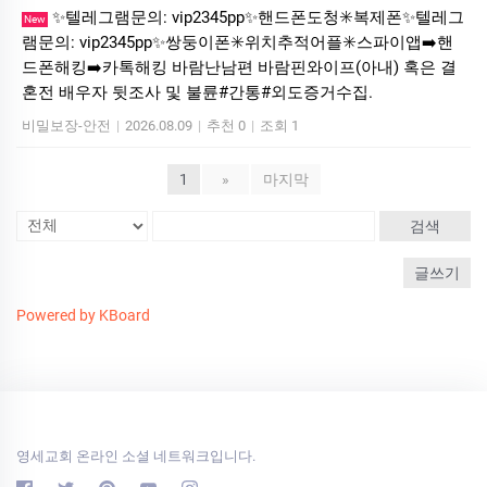
✨텔레그램문의: vip2345pp✨핸드폰도청✳️복제폰✨텔레그
New
램문의: vip2345pp✨쌍둥이폰✳️위치추적어플✳️스파이앱➡️핸
드폰해킹➡️카톡해킹 바람난남편 바람핀와이프(아내) 혹은 결
혼전 배우자 뒷조사 및 불륜#간통#외도증거수집.
비밀보장-안전
|
2026.08.09
|
추천 0
|
조회 1
1
»
마지막
검색
글쓰기
Powered by KBoard
영세교회 온라인 소셜 네트워크입니다.