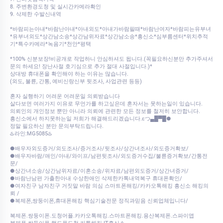
8. 주변환경도청 및 실시간카메라확인
9. 삭제한 수발신내역
*바람피는아내*바람난아내*아내외도*아내가바람필때*바람난여자*바람피는유부녀
*유부녀외도*상간남소송*상간남위자료*상간남소송*흥신소*심부름센터*위치추적
기*특수카메라*녹음기*천안*평택
*100% 신분보장!비공개로 작업하니 안심하셔도 됩니다.(꼭필요하신분만 추가주셔서
문의 하세요! 장난사절 호기심으로 추가 절대 사절입니다.)*
상대방 휴대폰을 확인해야 하는 이유는 많습니다.
(외도, 불륜, 간통, 예비신랑신부 뒷조사, 사업관련 등등)
혼자 실행하기 어려운 어려운일 의뢰받습니다
살다보면 여러가지 이유로 무언가를 하고싶은데 혼자서는 못하는일이 있습니다.
의뢰인의 개인정보 뿐만 아니라 의뢰에 관련한 모든 정보를 철저히 보안합니다.
흥신소에서 하지못하는일 저희가 해결해드리겠습니다.εつ▄█▀█●
정말 필요하신 분만 문의부탁드립니다.
♨️라인:MG5085♨️
●배우자외도증거/외도조사/증거조사/뒷조사/상간녀조사/외도증거확보/
●배우자바람/애인/아내/와이프/남편뒷조사/외도증거수집/불륜증거확보/간통전
문/
●상간녀소송/상간남위자료/이혼소송/위자료/남편외도증거/상간녀증거/
●바람난남편 가출한아내 수상한애인 삭제한카톡내역복구 휴대폰확인/
●여자친구 남자친구 거짓말 바람 의심 스마트폰해킹/카카오톡해킹 흥신소 해킹의
뢰 /
●복제폰,쌍둥이폰,휴대폰해킹 핵심기술전문 정직과믿음 신뢰업체입니다/
복제폰.쌍둥이폰.도청어플.카카오톡해킹.스마트폰해킹.용산복제폰.스파이앱