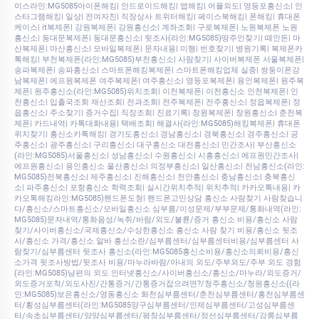
이스라인:MG5085아이폰해킹| 안드로이드해킹| 앱해킹| 어플외도| 영등포흥신소| 인
스타그램해킹| 일상| 전여자친| 직장상사 트위터해킹| 페이스북해킹| 폰해킹| 휴대폰
케이스| it복제폰| 강원복제폰| 강원흥신소| 계좌조회| 구로복제폰| 노원복제폰 노원
흥신소| 동대문복제폰| 동대문흥신소| 뒷조사(라인:MG5085)땅주인찾기| 떼인돈| 마
산복제폰| 마산흥신소| 모바일복제폰| 문자내용| 미행| 번호찾기| 병원기록| 복제폰카
톡해킹| 부천복제폰(라인:MG5085)부천흥신소| 사람찾기| 사이버복제폰 서울복제폰|
송파복제폰| 송파흥신소| 스마트폰해킹복제폰| 스마트폰해킹업체 실종| 쌍둥이폰강
남복제폰| 에프원복제폰 여주복제폰| 여주흥신소| 영등포복제폰| 용인복제폰| 원주복
제폰| 원주흥신소(라인:MG5085)위치조회| 이천복제폰| 이천흥신소 인천복제폰| 인
천흥신소| 입출국조회 재산조회| 전과조회| 전주복제폰| 전주흥신소| 정읍복제폰| 정
읍흥신소| 주소찾기| 증거수집| 직장조회| 진료기록| 창원복제폰| 창원흥신소| 춘천복
제폰| 카드내역| 카톡대화내용| 택배조회| 해결사(라인:MG5085)해킹복제폰| 휴대폰
위치찾기| 흥신소카톡해킹| 경기도흥신소| 경남흥신소| 경북흥신소| 경주흥신소| 공
주흥신소| 광주흥신소| 구리흥신소| 대구흥신소 대전흥신소| 민간조사| 부산흥신소
(라인:MG5085)서울흥신소| 성남흥신소| 수원흥신소| 시흥흥신소| 에프원민간조사|
에프원흥신소| 용인흥신소 울산흥신소| 의정부흥신소| 일산흥신소| 전남흥신소(라인:
MG5085)전북흥신소| 제주흥신소| 진해흥신소| 천안흥신소| 충남흥신소| 충북흥신
소| 파주흥신소| 포항흥신소 학력조회| 실시간위치추적| 위치추적| 카카오톡내용| 카
카오톡해킹라인:MG5085)핸드폰도청| 핸드폰고민상담 흥신소 사람찾기 사람찾습니
다/흥신소/스마트흥신소/모바일흥신소 심부름/이성문제/부부문제/통화내역(라인:
MG5085)문자내역/통화음성/녹취/바람/외도/불륜/증거 흥신소 비용/흥신소 사람
찾기/사이버흥신소/국제흥신소/수상한흥신소 흥신소 사람 찾기 비용/흥신소 뒷조
사/흥신소 가격/흥신소 알바 흥신소란/심부름센터/심부름센터비용/심부름센터 사
람찾기/심부름센터 뒷조사 흥신소(라인:MG5085흥신소비용/흥신소의뢰비용/흥신
소가격 뒷조사방법/뒷조사 비용/마누라바람/아내의 외도/주부외도/주부 외도 경험
(라인:MG5085)남편의 외도 인터넷흥신소/사이버흥신소/흥신소/마누라/외도증거/
외도증거포착/외도사진/간통증거/간통증거잡으려면?/청주흥신소/청원흥신소((라
인:MG5085)보은흥신소/영동흥신소 화천심부름센터/춘천심부름센터/홍천심부름센
터/횡성심부름센터(라인:MG5085양구심부름센터/인제심부름센터/고성심부름센
터/속초심부름센터/양양심부름센터/평창심부름센터/정선심부름센터/강릉심부름