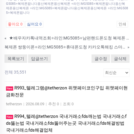
G5085⭐복제폰팝니다용산복제폰용산복제폰 ⭐라인:MG5085⭐복제폰팝니다용산복
제폰용산복제폰 ⭐라인:MG5085⭐복제폰팝니다용산복제폰용산복제폰 ⭐라인:MG508
5⭐복제폰팝니다
좋아요
0
싫어요
0
인쇄
«
★배우자카톡내역조회⭐라인:MG5085⭐남편핸드폰도청 복제폰 카카오톡해킹 핸드폰해킹
복제폰 쌍둥이폰⭐라인:MG5085⭐휴대폰도청 카카오톡해킹 스마트폰해킹 용산복제폰 스파이앱 어플 핸드폰해킹 확인 각종해킹전문업체 카톡해킹의뢰
»
목록보기
답글쓰기
글수정
글삭제
전체 35,551
R993_텔레그램@tetherzon 위챗페이코인구입 위챗페이현
New
금화전문
tetherzon
|
2026.08.09
|
추천 0
|
조회 0
R994_텔레@tetherzon 국내거래소fds깨는법 국내거래소f
New
ds뚫는법 국내거래소fds뚫어주는곳 국내거래소fds해결방법
국내거래소fds해결업체