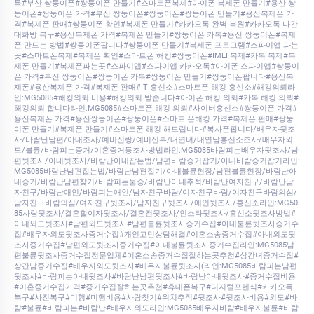
톡#부산 쌍둥이폰#쌍둥이폰 만들기#스마트폰복제#아이폰 복제폰 만들기#용산 쌍
둥이폰#쌍둥이폰 가격#부산 쌍둥이폰#쌍둥이폰#쌍둥이폰 만들기#용산복제폰 가
격#복제폰 판매#쌍둥이폰 확인#복제폰 만들기#카카오톡 완벽 복원#카카오톡 나간
대화방 복구#용산복제폰 가격#복제폰 만들기#쌍둥이폰 카톡#용산 쌍둥이폰#복제
폰 만드는 방법#쌍둥이폰팝니다#쌍둥이폰 만들기#복제폰 프로그램#스파이앱 파는
곳#스마트폰복제#복제폰 확인#스마트폰 해킹#쌍둥이폰#IMEI 복제#카톡 복제#복
제폰 만들기#복제폰파는곳#스파이앱#스파이앱 카카오톡#아이폰 스파이앱#쌍둥이
폰 가격#부산 쌍둥이폰#쌍둥이폰 카톡#쌍둥이폰 만들기#쌍둥이폰팝니다#용산복
제폰#용산복제폰 가격#복제폰 판매#IT 흥신소#스마트폰 해킹 흥신소#해킹의뢰라
인:MG5085#해킹의뢰 비용#해킹의뢰 받습니다#아이폰 해킹 의뢰#카톡 해킹 의뢰#
해킹의뢰 합니다라인:MG5085#스마트폰 해킹 의뢰#사이버흥신소#쌍둥이폰 가격#
용산복제폰 가격#용산쌍둥이폰#쌍둥이폰#스마트 폰해킹 가격#복제폰 판매#쌍둥
이폰 만들기#복제폰 만들기#스마트폰 해킹 해드립니다#복사폰팝니다/배우자뒷조
사/바람난남편/아내조사/예비신랑/예비신부/내연녀/내연남흥신소조사/배우자외
도/불륜/바람피는증거/이혼증거등조사방법라인:MG5085바람피는배우자뒷조사/남
편뒷조사/아내뒷조사/바람난아내잡는법/남편바람증거잡기/아내바람증거잡기라인:
MG5085바람난남편잡는법/바람난남편잡기/아내불륜현장/남편불륜현장/바람난아
내증거/바람난남편찾기/바람피는물증/바람난아내추적/바람난여자친구/바람난남
자친구/바람난애인/바람피는애인/남자친구바람/여자친구바람/여자친구바람의심/
남자친구바람의심/여자친구뒷조사/남자친구뒷조사/애인뒷조사/흥신소라인:MG50
85사람뒷조사/결혼할여자뒷조사/결혼전뒷조사/인스타뒷조사/흥신소뒷조사방법#
아내외도뒷조사#남편외도뒷조사#남편불륜뒷조사증거수집#아내불륜뒷조사증거수
집#배우자외도뒷조사증거수집#개인고민상담해결#이혼소송증거수집#아내외도뒷
조사증거수집#남편외도뒷조사증거수집#아내불륜뒷조사증거수집라인:MG5085남
편불륜뒷조사증거수집전문업체#이혼소송증거수집잘하는곳추천#상간녀증거수집#
상간남증거수집#배우자외도뒷조사#배우자불륜뒷조사(라인:MG5085바람피는남편
뒷조사#바람피는아내뒷조사#바람난남편뒷조사#바람난아내뒷조사#증거수집비용
#이혼증거수집가격#증거수집잘하는곳추천#휴대폰복구#디지털포렌식#카카오톡
복구#사진복구#미행#미행비용#사람찾기#위치추적#뒷조사#뒷조사비용#외도#바
람#불륜#바람피는#바람난#배우자외도라인:MG5085배우자바람#배우자불륜#바람