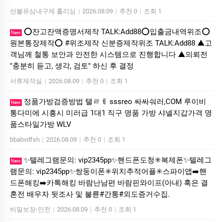
선불유심내구제 홀리심
|
2026.08.09
|
추천 0
|
조회 1
⭕️잔고잔액증명서제작 TALK:Add88⭕️입출금내역위조⭕️
New
원본통장제작⭕️ #위조제작 신분증제작위조 TALK:Add88 ▲고
객님께 철통 보안과 안전한 시스템으로 진행합니다 ▲의뢰전
"충분히 듣고, 생각, 검토" 하신 후 결정
서류제작실
|
2026.08.09
|
추천 0
|
조회 1
정품가방검증방법 탤ㄹㅔ sssreo 싸싸숴러,COM 루이비
New
통다미에 시흥시 미러급 1대1 직구 명품 가방 샤넬지갑가격 명
품스타일가방 WLV
bbabvdfsh
|
2026.08.09
|
추천 0
|
조회 1
✨텔레그램문의: vip2345pp✨핸드폰도청✳️복제폰✨텔레그
New
램문의: vip2345pp✨쌍둥이폰✳️위치추적어플✳️스파이앱➡️핸
드폰해킹➡️카톡해킹 바람난남편 바람핀와이프(아내) 혹은 결
혼전 배우자 뒷조사 및 불륜#간통#외도증거수집.
비밀보장-안전
|
2026.08.09
|
추천 0
|
조회 1