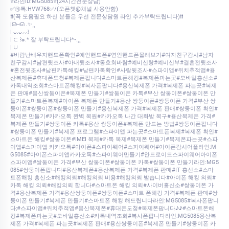
⭐라인ID:MG5085⭐(24시간전문상담)
✅㉸톡:HVW768✅/(오픈챗@채널 사용안함)
❗❗(꼭 도움필요 하신 분들은 우선 전문상담원 라인 추가부탁드립니다)❗❗
|ᘏ⑅ᘏ .✨⸒⸒
| ᴗ͈.ᴗ͈⸝⸝꒱
| ⊂ ꒱๑.* 잘 부탁드립니다*•.¸¸
| ∪
#바람난배우자핸드폰확인#애인핸드폰#연인핸드폰몰래보기#여자친구감시#남자
친구감시#남편뒷조사#아내뒷조사#동호회바람#예비신랑#예비신부#결혼전뒷조사
#혼전뒷조사#남편카톡해킹#남편카톡확인#사람뒷조사#스파이앱#위치추적앱#용
산복제폰#휴대폰도청#복제폰팝니다#스마트폰해킹#복제폰파는곳#모바일흥신소#
카톡내역조회#스마트폰해킹#복사폰팝니다#용산복제폰 가격#복제폰 파는곳#복제
폰 판매#용산쌍둥이폰#복제폰 만들기#쌍둥이폰 카톡#부산 쌍둥이폰#쌍둥이폰 만
들기#스마트폰복제#아이폰 복제폰 만들기#용산 쌍둥이폰#쌍둥이폰 가격#부산 쌍
둥이폰#쌍둥이폰#쌍둥이폰 만들기#용산복제폰 가격#복제폰 판매#쌍둥이폰 확인#
복제폰 만들기#카카오톡 완벽 복원#카카오톡 나간 대화방 복구#용산복제폰 가격#
복제폰 만들기#쌍둥이폰 카톡#용산 쌍둥이폰#복제폰 만드는 방법#쌍둥이폰팝니다
#쌍둥이폰 만들기#복제폰 프로그램#스파이앱 파는곳#스마트폰복제#복제폰 확인#
스마트폰 해킹#쌍둥이폰#IMEI 복제#카톡 복제#복제폰 만들기#복제폰파는곳#스파
이앱#스파이앱 카카오톡#아이폰#스파이웨어#스파이웨어#아이폰감시어플라인:M
G5085#아이폰스파이앱카카오톡#스파이웨어만들기#안드로이드스파이웨어아이폰
스파이앱#쌍둥이폰 가격#부산 쌍둥이폰#쌍둥이폰 카톡#쌍둥이폰 만들기라인:MG5
085#쌍둥이폰팝니다#용산복제폰#용산복제폰 가격#복제폰 판매#IT 흥신소#스마
트폰해킹 흥신소#해킹의뢰#해킹의뢰 비용#해킹의뢰 받습니다#아이폰 해킹 의뢰#
카톡 해킹 의뢰#해킹의뢰 합니다#스마트폰 해킹 의뢰#사이버흥신소#쌍둥이폰 가
격#용산복제폰 가격#용산쌍둥이폰#쌍둥이폰#스마트 폰해킹 가격#복제폰 판매#쌍
둥이폰 만들기#복제폰 만들기#스마트폰 해킹 해드립니다라인:MG5085#복사폰팝니
다;#스파이앱#위치추적앱#용산복제폰#휴대폰도청#복제폰팝니다♪♪#스마트폰해
킹#복제폰파는곳#모바일흥신소#카톡내역조회#복사폰팝니다라인:MG5085용산복
제폰 가격#복제폰 파는곳#복제폰 판매#용산쌍둥이폰#복제폰 만들기#쌍둥이폰 카