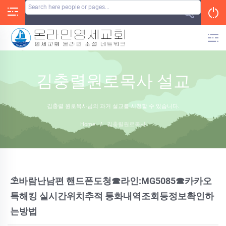
Skip
to
content
김충렬원로목사 설교
김충렬 원로목사님의 과거 설교를 시청할 수 있습니다.
Home
/
김충렬원로목사
⛱바람난남편 핸드폰도청☎라인:MG5085☎카카오
톡해킹 실시간위치추적 통화내역조회등정보확인하
는방법