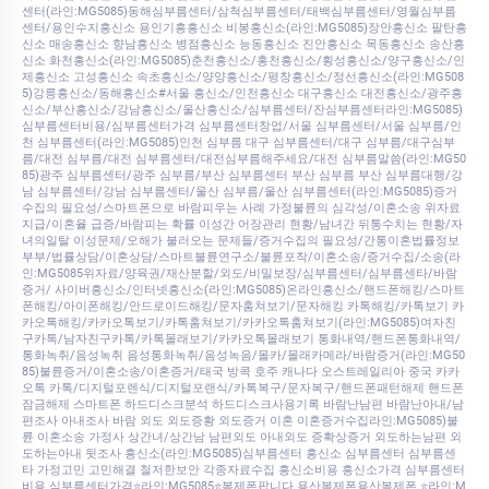
센터(라인:MG5085)동해심부름센터/삼척심부름센터/태백심부름센터/영월심부름
센터/용인수지흥신소 용인기흥흥신소 비봉흥신소(라인:MG5085)장안흥신소 팔탄흥
신소 매송흥신소 향남흥신소 병점흥신소 능동흥신소 진안흥신소 목동흥신소 송산흥
신소 화천흥신소(라인:MG5085)춘천흥신소/홍천흥신소/횡성흥신소/양구흥신소/인
제흥신소 고성흥신소 속초흥신소/양양흥신소/평창흥신소/정선흥신소(라인:MG508
5)강릉흥신소/동해흥신소#서울 흥신소/인천흥신소 대구흥신소 대전흥신소/광주흥
신소/부산흥신소/강남흥신소/울산흥신소/심부름센터/잔심부름센터라인:MG5085)
심부름센터비용/심부름센터가격 심부름센터창업/서울 심부름센터/서울 심부름/인
천 심부름센터(라인:MG5085)인천 심부름 대구 심부름센터/대구 심부름/대구심부
름/대전 심부름/대전 심부름센터/대전심부름해주세요/대전 심부름말씀(라인:MG50
85)광주 심부름센터/광주 심부름/부산 심부름센터 부산 심부름 부산 심부름대행/강
남 심부름센터/강남 심부름센터/울산 심부름/울산 심부름센터(라인:MG5085)증거
수집의 필요성/스마트폰으로 바람피우는 사례 가정불륜의 심각성/이혼소송 위자료
지급/이혼율 급증/바람피는 확률 이성간 어장관리 현황/남녀간 뒤통수치는 현황/자
녀의일탈 이성문제/오해가 불러오는 문제들/증거수집의 필요성/간통이혼법률정보
부부/법률상담/이혼상담/스마트불륜연구소/불륜포착/이혼소송/증거수집/소송(라
인:MG5085위자료/양육권/재산분할/외도/비밀보장/심부름센터/심부름센타/바람
증거/ 사이버흥신소/인터넷흥신소(라인:MG5085)온라인흥신소/핸드폰해킹/스마트
폰해킹/아이폰해킹/안드로이드해킹/문자훔쳐보기/문자해킹 카톡해킹/카톡보기 카
카오톡해킹/카카오톡보기/카톡훔쳐보기/카카오톡훔쳐보기(라인:MG5085)여자친
구카톡/남자친구카톡/카톡몰래보기/카카오톡몰래보기 통화내역/핸드폰통화내역/
통화녹취/음성녹취 음성통화녹취/음성녹음/몰카/몰래카메라/바람증거(라인:MG50
85)불륜증거/이혼소송/이혼증거/태국 방콕 호주 캐나다 오스트레일리아 중국 카카
오톡 카톡/디지털포렌식/디지털포랜식/카톡복구/문자복구/핸드폰패턴해제 핸드폰
잠금해제 스마트폰 하드디스크분석 하드디스크사용기록 바람난남편 바람난아내/남
편조사 아내조사 바람 외도 외도증황 외도증거 이혼 이혼증거수집라인:MG5085)불
륜 이혼소송 가정사 상간녀/상간남 남편외도 아내외도 증확상증거 외도하는남편 외
도하는아내 뒷조사 흥신소(라인:MG5085)심부름센터 흥신소 심부름센터 심부름센
타 가정고민 고민해결 철저한보안 각종자료수집 흥신소비용 흥신소가격 심부름센터
비용 심부름센터가격⭐라인:MG5085⭐복제폰팝니다 용산복제폰용산복제폰 ⭐라인:M