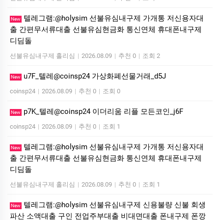
텔레그램:@holysim 선불유심내구제 가개통 저신용자대
New
출 간편무서류대출 선불유심현금화 통신연체 휴대폰내구제
디딤돌
선불유심내구제 홀리심
|
2026.08.09
|
추천 0
|
조회 2
u7F_텔레@coinsp24 가상화폐선물거래_d5J
New
coinsp24
|
2026.08.09
|
추천 0
|
조회 0
p7K_텔레@coinsp24 이더리움 리플 모든코인_j6F
New
coinsp24
|
2026.08.09
|
추천 0
|
조회 1
텔레그램:@holysim 선불유심내구제 가개통 저신용자대
New
출 간편무서류대출 선불유심현금화 통신연체 휴대폰내구제
디딤돌
선불유심내구제 홀리심
|
2026.08.09
|
추천 0
|
조회 1
텔레그램:@holysim 선불유심내구제 신용불량 신불 회생
New
파산 소액대출 구인 전업주부대출 비대면대출 폰내구제 폰깡