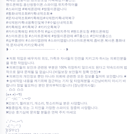
복제폰.쌍둥이폰.핸드폰도청 카톡해킹.IT흥신소.
핸드폰해킹.용산쌍둥이폰.스파이앱.위치추적어플
#스파이앱 #복제폰판매 #쌍둥이폰팝니다
#통화내역조회#카톡내역조회★
#문자내역조회#카톡해킹#삭제한카톡내역복구
#삭제된카톡내용확인및복구#수발신내역조회
#카톡해킹 #카톡복구 #카카오톡복구
#카카오톡해킹 #위치추적 #실시간위치추적 #핸드폰도청 #핸드폰해킹
#스마트폰도청 #스마트폰복제 #쌍둥이폰판매 #IT흥신소 #인터넷흥신소
#심부름센터 #스파이앱판매 #스파이앱팝니다스마트폰복제.좀비폰.복사폰.통화내
역.문자내역.카카오톡내역
❥・・・ ┈┈┈┈┈┈┈┈┈┈┈┈┈┈┈┈┈ ・・・❥
★저희 작업은 배우자의 외도, 가족과 자녀들의 안전을 지키고자 하시는 의뢰인분들
을 위한 작업입니다.
★의뢰인들의 보안과 관련된 부분은 100% 걱정하지 않으셔도 된다고 약속드리며 법
적으로 절대 문제될 일 없습니다.(비밀보장 보안철저 정확 안전)★
★의뢰인의 개인정보 뿐만 아니라 의뢰에 관련한 모든 정보를 철저히 보안합니다.★
★상세작업 내용을 캐기위해 접근하는 기자 및 타업체분들 시간낭비하지 마시기 바
랍니다 정말 필요하신 분만 문의부탁드립니다 (장난문의사절）
.⠀ᕬ ᕬ⠀ᕬ ᕬ
‎(๑◕.◕)⤙ᖛ)
‎/⌒ づ⊂⌒ヽ〜♡
❌간보기, 찔러보기, 개소리, 헛소리하실 분은 사양합니다.
❌동종업계, 또는 그 지인을 가장한 스파이도 정중히 사양합니다.
❌단순 호기심에 문의할 분들은 연락 주지 마세요
₊˚ /ᐠ⑅⸝⸝⑅ᐟ\
‎‧₊( ˶◝ ·̫ ◜˶ )
‎᭄(ゔ♡ど)