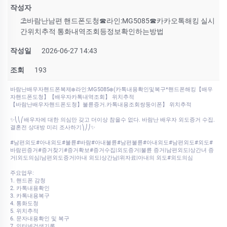
작성자
⛱바람난남편 핸드폰도청☎라인:MG5085☎카카오톡해킹 실시
간위치추적 통화내역조회등정보확인하는방법
작성일
2026-06-27 14:43
조회
193
바람난배우자핸드폰복제❄️라인:MG5085❄️(카톡내용확인및복구*핸드폰해킹【배우
자핸드폰도청】【배우자카톡내역조회】 위치추적
【바람난배우자핸드폰도청】불륜증거.카톡내용조회쌍둥이폰】 위치추적
✨⎝⎝⎛배우자에 대한 의심만 갖고 더이상 참을수 없다. 바람난 배우자 외도증거 수집.
결혼전 상대방 미리 조사하기⎞⎠⎠✨
#남편외도#아내외도#불륜#바람#아내불륜#남편불륜#아내외도#남편외도#외도#
바람핀증거#증거찾기#증거확보#증거수집|외도증거|불륜 증거|남편외도|상간녀 증
거|외도의심|남편외도증거|아내 외도|상간남|위자료|아내의 외도#외도의심
주요업무:
1. 핸드폰 감청
2. 카톡내용확인
3. 카톡내용복구
4. 통화도청
5. 위치추적
6. 문자내용확인 및 복구
7. 인터넷검색기록