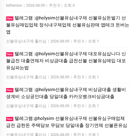
tetherzon
|
2026.08.09
|
추천 0
|
조회 0
텔레그램 :@holysim선불유심내구제 선불유심돈벌기 선
New
불유심매입업체 정식내구제업체 선불유심판매 앱테크 돈버는
앱
선불유심내구제 홀리심
|
2026.08.09
|
추천 0
|
조회 1
텔레그램 :@holysim선불유심내구제 대포유심삽니다 신
New
불급전 대출연체자 비상금대출 급전선불 선불유심매입 대포
유심파는법
선불유심내구제 홀리심
|
2026.08.09
|
추천 0
|
조회 1
텔레그램 :@holysim선불유심내구제 비상금대출 생활비
New
생계비 소상공인대출 당일대출 카카오뱅크비상금대출
선불유심내구제 홀리심
|
2026.08.09
|
추천 0
|
조회 1
텔레그램:@holysim 선불유심내구제 선불유심구매업체
New
급전 급한돈 주택담보 무담보 당일대출 장기연체 선불폰유심
선불유심내구제 홀리심
|
2026.08.09
|
추천 0
|
조회 1