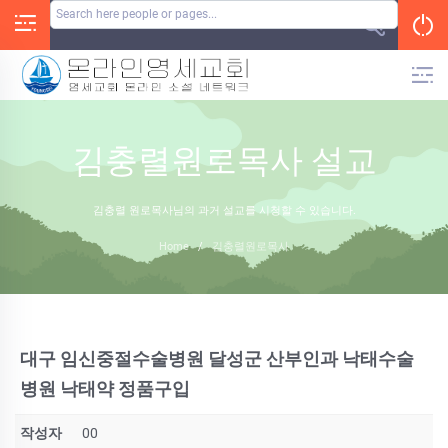
Skip
to
content
김충렬원로목사 설교
김충렬 원로목사님의 과거 설교를 시청할 수 있습니다.
Home
/
김충렬원로목사
대구 임신중절수술병원 달성군 산부인과 낙태수술
병원 낙­태약 정품구입
작성자
00