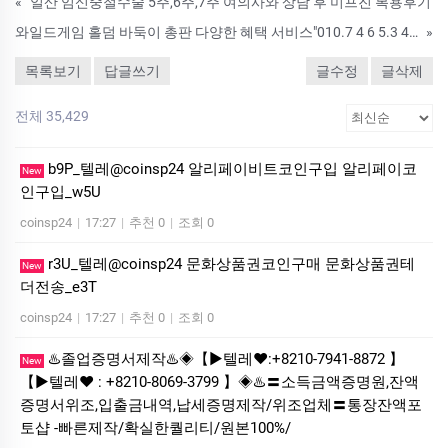
«
일산 임신중절수술 5주,6주,7주 여의사와 상담 후 미­프진 복용후기
와일드게임 홀덤 바둑이 총판 다양한 혜택 서비스"010.7 4 6 5.3 4 6 4
»
목록보기
답글쓰기
글수정
글삭제
전체 35,429
b9P_텔레@coinsp24 알리페이비트코인구입 알리페이코
New
인구입_w5U
coinsp24
|
17:27
|
추천 0
|
조회 0
r3U_텔레@coinsp24 문화상품권코인구매 문화상품권테
New
더전송_e3T
coinsp24
|
17:27
|
추천 0
|
조회 0
♨️졸업증명서제작♨️◈【▶텔레♥:+8210-7941-8872 】
New
【▶텔레♥ : +8210-8069-3799 】◈♨️〓소득금액증명원,잔액
증명서위조,입출금내역,납세증명제작/위조업체〓통장잔액포
토샵 -빠른제작/확실한퀄리티/원본100%/