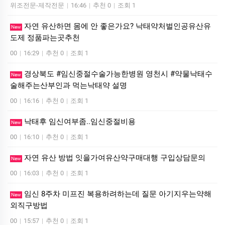
위조전문-제작전문
|
16:46
|
추천 0
|
조회 1
자연 유산하면 몸에 안 좋은가요? 낙태약처벌인공유산유
New
도제 정품파는곳추천
00
|
16:29
|
추천 0
|
조회 1
경상북도 #임신중절수술가능한병원 영천시 #약물낙태수
New
술해주는산부인과 먹는낙­태약 설명
00
|
16:16
|
추천 0
|
조회 1
낙태후 임신여부좀..임신중절비용
New
00
|
16:10
|
추천 0
|
조회 1
자연 유산 방법 잇을가여유산약구매대행 구입상담문의
New
00
|
16:03
|
추천 0
|
조회 1
임신 8주차 미프진 복용하려하는데 질문 아기지우는약해
New
외직구방법
00
|
15:57
|
추천 0
|
조회 1