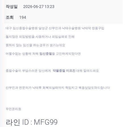
작성일
2026-06-27 13:23
조회
194
대구 임신중절수술병원 달성군 산부인과 낙태수술병원 낙­태약 정품구입
옳지않은 피임방법을 사용하거나 피임실패로 인해
원하지 않는 임신을 하는경우가 생기는데요
어쩔수없는 상황에 처해
임신중절
을 고민하게되었다면
중절수술이 부담스러운 당신에게
약물중절 미프진
대해 알려드려요
산부인과 전문의가 낙태후 회복되실때까지 책임지고 복용상담도와드립니다
우먼온리원
라인 ID : MFG99