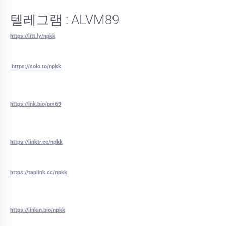
텔레그램 : ALVM89
https://litt.ly/npkk
https://solo.to/npkk
https://lnk.bio/pm69
https://linktr.ee/npkk
https://taplink.cc/npkk
https://linkin.bio/npkk