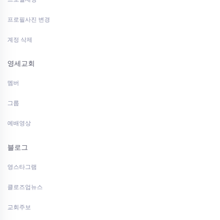
프로필사진 변경
계정 삭제
영세교회
멤버
그룹
예배영상
블로그
영스타그램
클로즈업뉴스
교회주보