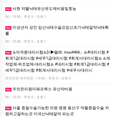
서현 약물낙태유산유도제비용및효능
New
00
|
15:50
|
추천 0
|
조회 1
미성년자 성인 임신낙태수술요임신초기낙태알약낙태확
New
률
00
|
15:38
|
추천 0
|
조회 1
♨️자격증대리시험♨️▷▶텔레: muu4466」♨️#대리시험 #
New
회계1급대리시험 #세무1급대리시험 #회계사대리시험♨️ ♨️제
작업체-위조업체-대리시험♨️ #대리시험 #회계1급대리시험 #
세무1급대리시험 #회계사대리시험 #세무사대리시
위조전문-제작전문
|
15:32
|
추천 0
|
조회 2
우먼온리원미페프렉스 유산약비용
New
00
|
15:25
|
추천 0
|
조회 1
서울 중절수술가능한 의원 병원 용산구 약물중절수술 저
New
렴하고잘하는곳 미국산낙­태알약 파는곳