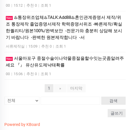
00
|
15:12
|
추천 0
|
조회 1
♨️통장위조업체♨️TALK:Add88♨️혼인관계증명서 제작/위
New
조 통장제작 졸업증명서제작 학력증명서위조 -빠른제작/확실
한퀄리티/원본100%/완벽보안 -전문가와 충분히 상담해 보시
기 바랍니다 -완벽한 원본제작합니다 -서
서류제작실
|
15:09
|
추천 0
|
조회 1
서울마포구 중절수술이나약물중절을할수잇는곳좀알려주
New
세요 『』 유산유도제낙태확률
00
|
15:06
|
추천 0
|
조회 1
1
»
마지막
검색
글쓰기
Powered by KBoard