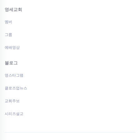
영세교회
멤버
그룹
예배영상
블로그
영스타그램
클로즈업뉴스
교회주보
시리즈설교