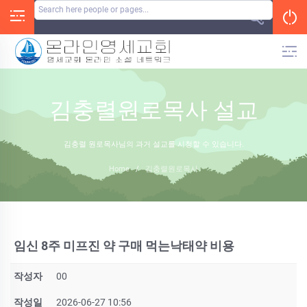
Skip
to
content
김충렬원로목사 설교
김충렬 원로목사님의 과거 설교를 시청할 수 있습니다.
Home
/
김충렬원로목사
임신 8주 미프진 약 구매 먹는낙­태약 비용
작성자
00
작성일
2026-06-27 10:56