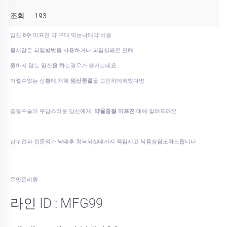
조회
193
임신 8주 미프진 약 구매 먹는낙­태약 비용
옳지않은 피임방법을 사용하거나 피임실패로 인해
원하지 않는 임신을 하는경우가 생기는데요
어쩔수없는 상황에 처해
임신중절
을 고민하게되었다면
중절수술이 부담스러운 당신에게
약물중절 미프진
대해 알려드려요
산부인과 전문의가 낙태후 회복되실때까지 책임지고 복용상담도와드립니다
우먼온리원
라인 ID : MFG99