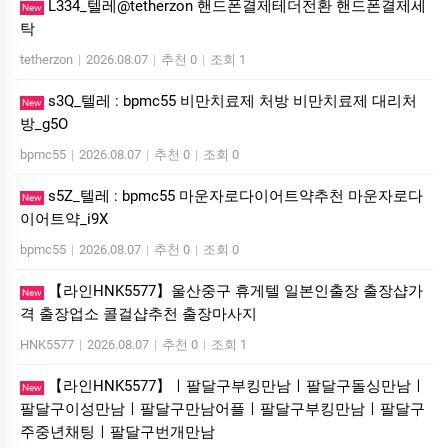
L334_텔레@tetherzon 핸드폰결제테더전환 핸드폰결제세
New
탁
tetherzon
|
2026.08.07
|
추천 0
|
조회 1
s3Q_텔레 : bpmc55 비만치료제 처방 비만치료제 대리처
New
방_g5O
bpmc55
|
2026.08.07
|
추천 0
|
조회 0
s5Z_텔레 : bpmc55 마운자로다이어트약추천 마운자로다
New
이어트약_i9X
bpmc55
|
2026.08.07
|
추천 0
|
조회 0
【라인HNK5577】울산중구 휴게텔 일본인출장 출장샵가
New
격 출장업소 콜걸샵추천 출장마사지
HNK5577
|
2026.08.07
|
추천 0
|
조회 1
【라인HNK5577】ㅣ팔달구부킹만남ㅣ팔달구돌싱만남ㅣ
New
팔달구이성만남ㅣ팔달구만남어플ㅣ팔달구부킹만남ㅣ팔달구
주중년채팅ㅣ팔달구번개만남