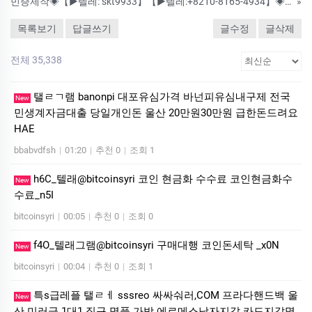
민증제작◈【▶텔레: skt9933】【▶텔레:+8210-8165-4934】◈ #민증위조 #민증제작 #서류위조 #성적표위조 #공인회계사자격증제작 수정업체-제작업체-위조업체-대리시험 ▣ 고객님께 철통 보안과 안전한 시스템
»
목록보기
답글쓰기
글수정
글삭제
전체 35,338
탤ㄹㄱ램 banonpi 대포유심가격 바넌피유심내구제 전국
New
민생계자금대출 당일개인돈 울산 20만원30만원 급한돈드려요
HAE
bbabvdfsh
|
01:20
|
추천 0
|
조회 1
h6C_텔래@bitcoinsyri 코인 현금화 수수료 코인현금화수
New
수료_n5I
bitcoinsyri
|
00:05
|
추천 0
|
조회 0
f4O_텔래그램@bitcoinsyri 구매대행 코인돈세탁 _x0N
New
bitcoinsyri
|
00:04
|
추천 0
|
조회 1
특s급레플 탤ㄹㅔ sssreo 싸싸숴러,COM 프라다핸드백 울
New
산 미러급 1대1 직구 명품 가방 에르메스남자지갑 카드지갑명