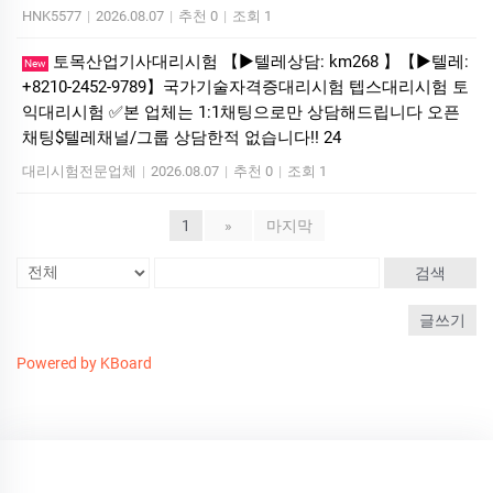
HNK5577
|
2026.08.07
|
추천 0
|
조회 1
토목산업기사대리시험 【▶텔레상담: km268 】【▶텔레:
New
+8210-2452-9789】국가기술자격증대리시험 텝스대리시험 토
익대리시험 ✅본 업체는 1:1채팅으로만 상담해드립니다 오픈
채팅$텔레채널/그룹 상담한적 없습니다!! 24
대리시험전문업체
|
2026.08.07
|
추천 0
|
조회 1
1
»
마지막
검색
글쓰기
Powered by KBoard