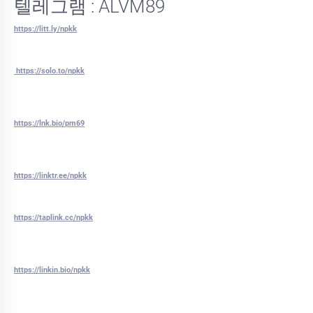
텔레그램 : ALVM89
https://litt.ly/npkk
https://solo.to/npkk
https://lnk.bio/pm69
https://linktr.ee/npkk
https://taplink.cc/npkk
https://linkin.bio/npkk