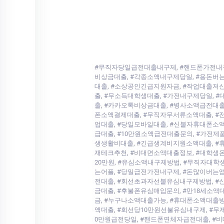
#무직자당일급전대출내구제, #핸드폰가전내구
비상금대출, #각종소액내구제당일, #용돈버는
대출, #소상공인긴급지원자금, #작업대출저신
출, #무소득대학생대출, #가전내구제당일,
출, #카카오톡비상금대출, #병사소액급전대출
폰소액결제대출, #무직자무서류소액대출, #
업대출, #당일모바일대출, #신불자휴대폰소
급대출, #10만원소액급전대출문의, #가전제
생생활비대출, #긴급생계비지원소액대출, #
재테크추천, #비대면소액대출정보, #대학생
20만원, #유심소액내구제방법, #무직자대학
는어플, #당일급전가전내구제, #돈많이버는
전대출, #회선초과자선불유심내구제방법, #
금대출, #후불폰유심매입문의, #만18세소액
금, #누구나소액대출가능, #휴대폰소액대출방
액대출, #회선당10만원선불유심내구제, #무
0만원급전당일, #핸드폰연체자급전대출, #