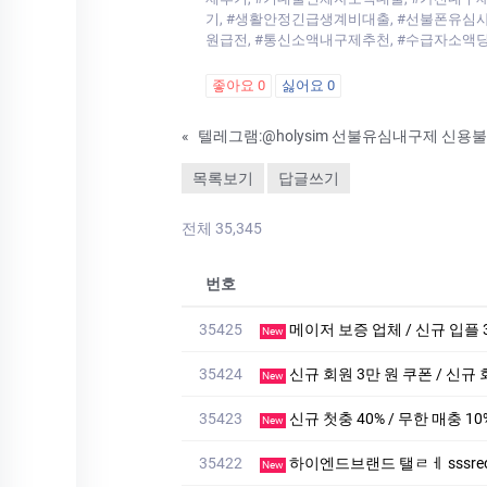
기, #생활안정긴급생계비대출, #선불폰유심사
원급전, #통신소액내구제추천, #수급자소액
좋아요
0
싫어요
0
«
목록보기
답글쓰기
전체 35,345
번호
35425
메이저 보증 업체 / 신규 입플 3+
New
35424
신규 회원 3만 원 쿠폰 / 신규 
New
35423
신규 첫충 40% / 무한 매충 10
New
35422
하이엔드브랜드 탤ㄹㅔ sssreo 싸싸
New