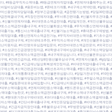
다, #8등급무직자소액대출, #8등급연체자작업대출, #연체자대출해주는곳, 
바일비상금대출, #용돈버는앱, #폰테크가개통, #내구제소액10만원, #달림유
저신용연체자당일대출, #정부긴급생활자금, #급전땡기는방법, #당일30만원급전
#급전해결내구제, #직장인연체자대출, #무서류간편대출, #신불자무조건대출, 
, #신불자연체자대출, #비대면초소액급전대출, #당일개인돈, #개인선불유심삽
, #토스소액급전대출내구제, #개인신불회생소액대출, #무직자통신연체자대출,
액대출가능, #통신사소액대출내구제, #신불가능소액급전, #휴대폰내구제방법,
소액작업대출, #통신연체자소액급전가능, #무직자비대면소액대출, #기초수급자
통소액급전내구제, #인터넷테크추천, #무직자소액내구제, #개인선불폰유심팝니다
재난지원자금, #타인명의유심칩매입문의, #안전비대면소액급전문의, #외국인선
, #소상공인긴급경영안정자금, #대학생내구제비상금대출, #내구제소액당일대출
구제문의, #연체자소액급전대출, #내구제유심삽니다, #개인선불폰유심삽니다,
구제, #간편긴급자금, #회선당8만원선불유심내구제, #연체자선불폰, #lg당
급생활안정자금, #긴급재난일상회복생계안정자금, #비대면작업대출내구제, #
구제소액, #소액간편급전대출, #회선초과자소액대출, #핸드폰당일소액대출, 
체자대출, #가개통휴대폰내구제, #선불폰유심팝니다, #당일가전내구제, #10
소액단기대출, #신불자당일급전작업대출, #선불유심개통매입, #주말소액급전대출
액대출, #달림폰대포유심매입합니다, #긴급재난지원금대출, #직장인소액급전내
#대부소액대출업체, #연체자20만원소액대출, #핸드폰유심소액급전대출, #폰
학생소액대출가능한곳, #신분증소액급전대출내구제, #주부소액내구제추천, #선불
, #핸대폰가전내구제비대면, #과다대출자소액대출, #휴대폰소액결제대출, #
이자소액대출, #간단서류대출내구제, #개인돈당일급전대출, #비대면소액개인
체대납, #긴급자금직장인대출, #후불유심내구제, #무방문당일대출, #선불유심
방법, #단기연체자대출가능한곳, #생계지원자금대출, #휴대폰미납소액대출, 