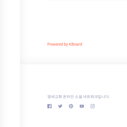
Powered by KBoard
영세교회 온라인 소셜 네트워크입니다.