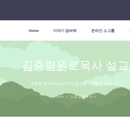
Home
이야기 담벼락
온라인 소그룹
김충렬원로목사 설교
김충렬 원로목사님의 과거 설교를 시청할 수 있습니다.
Home
/
김충렬원로목사