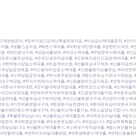
제방법문의, #정부지원긴급재난특별운영자금, #비상금소액대출문의, #인터넷무
어플, #생활긴급자금, #빠른소액대출, #대학생10만원대출, #급한돈드려요, 
용, #20만원내구제, #당일대출대부, #야간소액대출, #무방문무서류대출, #
 #대포폰선불유심매입, #전국민생계자금대출, #근로복지공단긴급생계비대출, 
, #현역병사당일소액대출, #돈쉽게버는앱, #선불유심내구제란, #신불자급전내
전국당일급전해결, #저신용자비상금소액대출, #신용불량자선불유심, #비대면3
액대출, #소액당일급전대출, #무서류무방문대출, #핸드폰유심가전내구제방법,
품내구제당일, #무직자연체자소액대출, #신용불량자긴급지원금, #연체자당일비
휴대폰내구제비대면, #군미필대학생작업대출, #현역군인소액대출, #소액대출무
온라인비대면대출, #연체자무직자면허증대출, #긴급생계대출지원, #막폰유심매
생급전대출, #선불유심내구제10만원, #개인신불회생내구제, #간편무서류소액대
앱테크, #가전제품렌탈내구제, #현금화가능한앱테크, #휴대폰유심비대면내구제
신불자30만원소액대출내구제, #신불자소액대출가능, #토스실장님구합니다, #
대출, #후불폰유심삽니다, #선불유심소액대출문의, #대학생모바일대출, #법
법문의, #대학생급전대출, #대포폰유심팝니다, #막심삽니다, #일상회복특별긴급
제한달심팝니다, #선불폰소액대출후기, #소액내구제작업대출, #탬스뷰선불유심매
비대면월변대출, #연체자모바일대출방법, #대학생빠른소액대출, #연체신용불