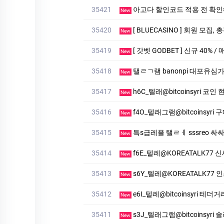
35421
아고다 할인코드 적용 전 확인
New
35420
[ BLUECASINO ] 회원 모집,
New
35419
[ 갓벳 GODBET ] 신규 40% /
New
35418
탤ㄹㄱ램 banonpi 대포유심가
New
35417
h6C_텔래@bitcoinsyri 
New
35416
f4O_텔래그램@bitcoinsyri
New
35415
특s급레플 탤ㄹㅔ sssreo 싸싸
New
35414
f6E_텔레@KOREATALK77
New
35413
s6Y_텔레@KOREATALK77
New
35412
e6I_텔레@bitcoinsyri 테
New
35411
s3J_텔래그램@bitcoinsyr
New