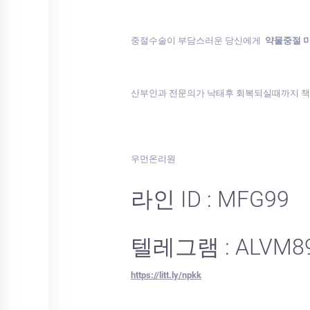
중절수술이 부담스러운 당신에게
약물중절 
산부인과 전문의가 낙태후 회복되실때까지 
우먼온리원
라인 ID : MFG99
텔레그램 : ALVM8
https://litt.ly/npkk