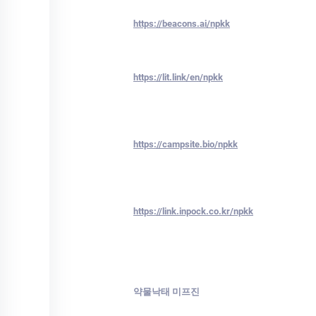
https://beacons.ai/npkk
https://lit.link/en/npkk
https://campsite.bio/npkk
https://link.inpock.co.kr/npkk
약물낙태 미프진