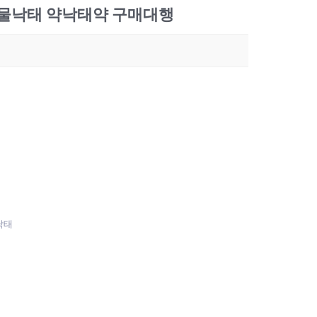
낙­태 약낙­태약 구매대행
­태