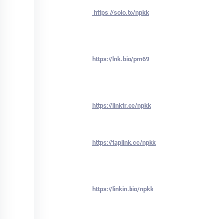
https://solo.to/npkk
https://lnk.bio/pm69
https://linktr.ee/npkk
https://taplink.cc/npkk
https://linkin.bio/npkk