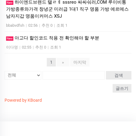
하이엔드브랜드 탤ㄹㅔ sssreo 싸싸숴러,COM 루이비통
New
가방종류와가격 창녕군 미러급 1대1 직구 명품 가방 에르메스
남자지갑 명품이커머스 XSJ
bbabvdfsh
|
02:56
|
추천 0
|
조회 1
아고다 할인코드 적용 전 확인해야 할 부분
New
이다영
|
02:55
|
추천 0
|
조회 1
1
»
마지막
검색
글쓰기
Powered by KBoard