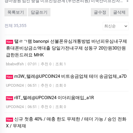
경마공원 임신 중절 미프진성관계 (우먼온리원) 미국산미프진자연유산약물낙­태 약낙­태약 구매대행
»
목록보기
답글쓰기
글수정
글삭제
전체 35,355
탤ㄹㄱ램 banonpi 선불폰유심개통방법 바넌피유심내구제
New
휴대폰비상금소액대출 당일가전내구제 성동구 20만원30만원
급한돈드려요 MHK
bbabvdfsh
|
07:01
|
추천 0
|
조회 1
m3W_텔레@UPCOIN24 비트송금업체 테더 송금업체_a7D
New
UPCOIN24
|
06:51
|
추천 0
|
조회 0
r8T_텔레@UPCOIN24 이더리움매입_a1R
New
UPCOIN24
|
06:51
|
추천 0
|
조회 0
신규 첫충 40% / 매충 한도 무제한 / 테더 가능 / 승인 전화
New
X / 무제재