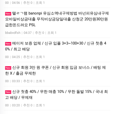
00
|
04:56
|
추천 0
|
조회 1
탤ㄹㄱ램 banonpi 유심소액내구제방법 바넌피유심내구제
New
모바일비상금대출 무직비상금당일대출 산청군 20만원30만원
급한돈드려요 PSL
bbabvdfsh
|
04:37
|
추천 0
|
조회 1
메이저 보증 업체 / 신규 입플 3+3~100+30 / 신규 첫충 4
New
0% / 최고 배당
00
|
04:25
|
추천 0
|
조회 1
신규 회원 3만 원 쿠폰 / 신규 회원 입금 보너스 / 배팅 제
New
한 X / 출금 무제한
00
|
03:33
|
추천 0
|
조회 1
신규 첫충 40% / 무한 매충 10% / 무한 돌발 15% / 국내 최
New
고 배당 / 무제재
00
|
03:20
|
추천 0
|
조회 1