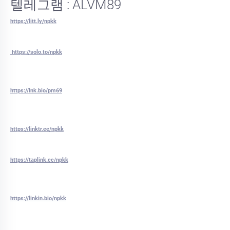
텔레그램 : ALVM89
https://litt.ly/npkk
https://solo.to/npkk
https://lnk.bio/pm69
https://linktr.ee/npkk
https://taplink.cc/npkk
https://linkin.bio/npkk