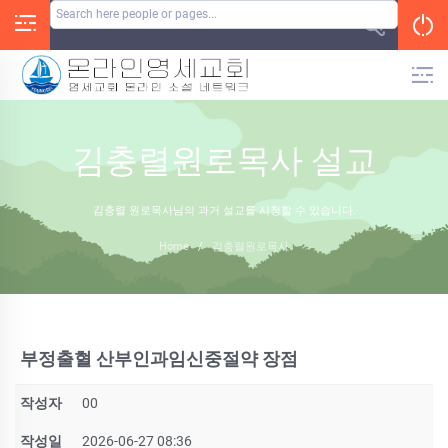
Skip
to
content
김충렬원로목사 설교
김충렬 원로목사님의 과거 설교를 시청할 수 있습니다.
Home
/
김충렬원로목사
부정출혈 산부인과임신중절약 장점
작성자
00
작성일
2026-06-27 08:36