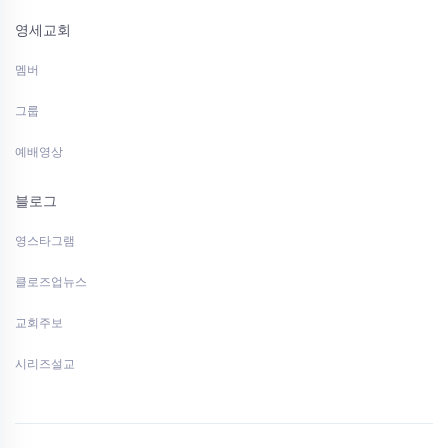
영세교회
멤버
그룹
예배영상
블로그
영스타그램
클로즈업뉴스
교회주보
시리즈설교