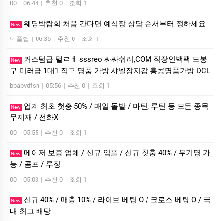
00
|
06:44
|
추천 0
|
조회 1
웨딩박람회 처음 간다면 예식장 상담 순서부터 정하세요
New
이플립
|
06:35
|
추천 0
|
조회 1
커스텀급 탤ㄹㅔ sssreo 싸싸숴러,COM 직장인백팩 도봉
New
구 미러급 1대1 직구 명품 가방 샤넬장지갑 홍콩명품가방 DCL
bbabvdfsh
|
05:56
|
추천 0
|
조회 1
업계 최초 첫충 50% / 매일 돌발 / 마틴, 루틴 등 모든 종목
New
무제재 / 전화X
00
|
05:55
|
추천 0
|
조회 1
메이저 보증 업체 / 신규 입플 / 신규 첫충 40% / 무기명 가
New
능 / 콤프 / 루징
00
|
05:03
|
추천 0
|
조회 1
신규 40% / 매충 10% / 라이브 베팅 O / 크로스 베팅 O / 국
New
내 최고 배당