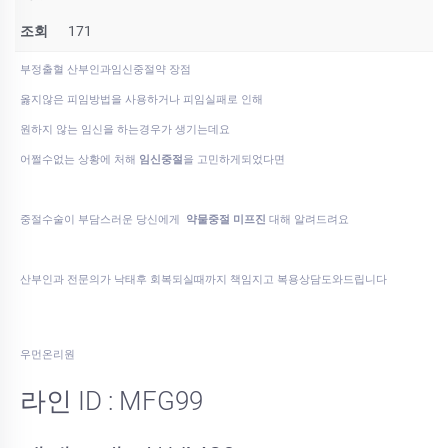
조회
171
부정출혈 산부인과임신중절약 장점
옳지않은 피임방법을 사용하거나 피임실패로 인해
원하지 않는 임신을 하는경우가 생기는데요
어쩔수없는 상황에 처해
임신중절
을 고민하게되었다면
중절수술이 부담스러운 당신에게
약물중절 미프진
대해 알려드려요
산부인과 전문의가 낙태후 회복되실때까지 책임지고 복용상담도와드립니다
우먼온리원
라인 ID : MFG99