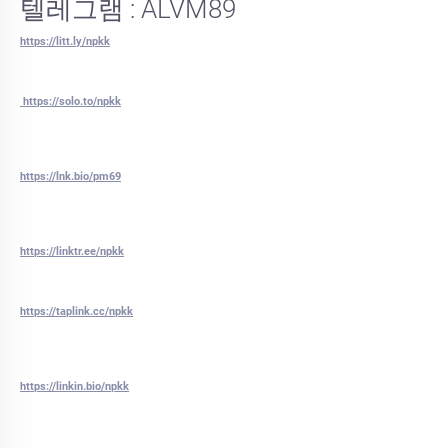
텔레그램 : ALVM89
https://litt.ly/npkk
https://solo.to/npkk
https://lnk.bio/pm69
https://linktr.ee/npkk
https://taplink.cc/npkk
https://linkin.bio/npkk