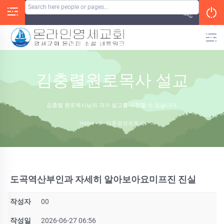
Skip
to
content
김충렬원로목사 설교
김충렬 원로목사님의 과거 설교를 시청할 수 있습니다.
Home
/
김충렬원로목사
도곡역산부인과 자세히 알아보아요미­프진 진실
작성자
00
작성일
2026-06-27 06:56