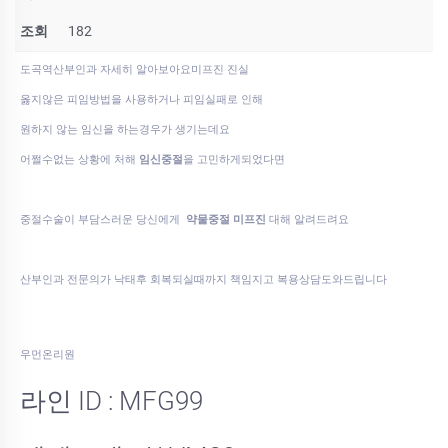
조회
182
도곡역산부인과 자세히 알아보아요미­프진 진실
옳지않은 피임방법을 사용하거나 피임실패로 인해
원하지 않는 임신을 하는경우가 생기는데요
어쩔수없는 상황에 처해
임신중절
을 고민하게되었다면
중절수술이 부담스러운 당신에게
약물중절 미프진
대해 알려드려요
산부인과 전문의가 낙태후 회복되실때까지 책임지고 복용상담도와드립니다
우먼온리원
라인 ID : MFG99