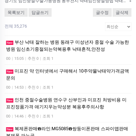
경기도 임신중절수술가능병원 동두천시 낙태임신중절방법 낙­태약물주사 비용 4~12주 임신중절비용
»
목록보기
답글쓰기
글수정
글삭제
전체 35,276
부산 낙태 잘하는 병원 동래구 미성년자 중절 수술 가능한
New
병원 임신초기중절되는약복용후 낙태흔적,안전성
00
|
15:05
|
추천 0
|
조회 1
미프진 약 인터넷에서 구매해서 10주약물낙태약가격금액
New
문의
00
|
14:53
|
추천 0
|
조회 1
인천 중절수술병원 연수구 산부인과 미프진 처방비용 미
New
프진정품가격 애기지우는약성분 복용후주의사항
00
|
14:46
|
추천 0
|
조회 1
복제폰판매☎️라인:MG5085☎️쌍둥이폰판매 스파이앱판매
New
복제폰 파는곳