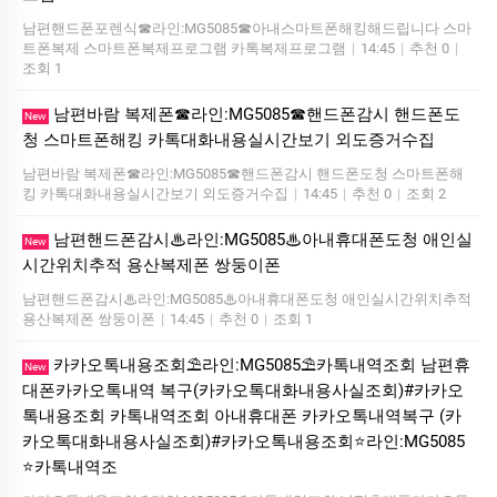
남편핸드폰포렌식☎라인:MG5085☎아내스마트폰해킹해드립니다 스마
트폰복제 스마트폰복제프로그램 카톡복제프로그램
|
14:45
|
추천 0
|
조회 1
남편바람 복제폰☎라인:MG5085☎핸드폰감시 핸드폰도
New
청 스마트폰해킹 카톡대화내용실시간보기 외도증거수집
남편바람 복제폰☎라인:MG5085☎핸드폰감시 핸드폰도청 스마트폰해
킹 카톡대화내용실시간보기 외도증거수집
|
14:45
|
추천 0
|
조회 2
남편핸드폰감시♨라인:MG5085♨아내휴대폰도청 애인실
New
시간위치추적 용산복제폰 쌍둥이폰
남편핸드폰감시♨라인:MG5085♨아내휴대폰도청 애인실시간위치추적
용산복제폰 쌍둥이폰
|
14:45
|
추천 0
|
조회 1
카카오톡내용조회⛱️라인:MG5085⛱️카톡내역조회 남편휴
New
대폰카카오톡내역 복구(카카오톡대화내용사실조회)#카카오
톡내용조회 카톡내역조회 아내휴대폰 카카오톡내역복구 (카
카오톡대화내용사실조회)#카카오톡내용조회⭐라인:MG5085
⭐카톡내역조