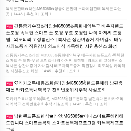
복제폰판매☎️라인:MG5085☎️쌍둥이폰판매 스파이앱판매 복제폰 파는
곳
|
14:46
|
추천 0
|
조회 1
간통증거수집♨️라인:MG5085♨️통화내역복구 배우자핸드
New
폰도청-똑똑한 스마트 폰 도청-무료 도청앱-나의 아저씨 도청
앱 | 외도의뢰 고성흥신소 | 복사폰 상간녀증거 자녀감시 배우
자외도증거 직원감시 외도의심 카톡해킹 사천흥신소 화성
간통증거수집♨️라인:MG5085♨️통화내역복구 배우자핸드폰도청-똑똑한
스마트 폰 도청-무료 도청앱-나의 아저씨 도청앱 | 외도의뢰 고성흥신소 |
복사폰 상간녀증거 자녀감시 배우자외도증거 직원감시 외도의심 카톡해
킹 사천흥신소 화성
|
14:45
|
추천 0
|
조회 1
♡카카오톡내용조회✌️라인:MG5085✌️핸드폰해킹 남편휴
New
대폰 카카오톡내역복구 전화번호위치추적 사실조회
♡카카오톡내용조회✌️라인:MG5085✌️핸드폰해킹 남편휴대폰 카카오톡
내역복구 전화번호위치추적 사실조회
|
14:45
|
추천 0
|
조회 1
남편핸드폰포렌식☎라인:MG5085☎아내스마트폰해킹해
New
드립니다 스마트폰복제 스마트폰복제프로그램 카톡복제프로
그램