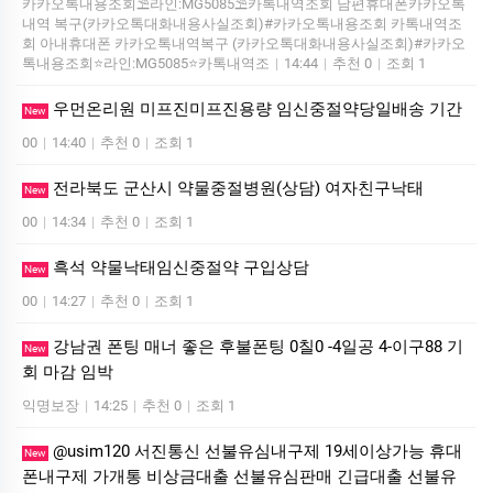
카카오톡내용조회⛱️라인:MG5085⛱️카톡내역조회 남편휴대폰카카오톡
내역 복구(카카오톡대화내용사실조회)#카카오톡내용조회 카톡내역조
회 아내휴대폰 카카오톡내역복구 (카카오톡대화내용사실조회)#카카오
톡내용조회⭐라인:MG5085⭐카톡내역조
|
14:44
|
추천 0
|
조회 1
우먼온리원 미프진미프진용량 임신중절약당일배송 기간
New
00
|
14:40
|
추천 0
|
조회 1
전라북도 군산시 약물중절병원(상담) 여자친구낙­태
New
00
|
14:34
|
추천 0
|
조회 1
흑석 약물낙태임신중절약 구입상담
New
00
|
14:27
|
추천 0
|
조회 1
강남권 폰팅 매너 좋은 후불폰팅 0칠0 -4일공 4-이구88 기
New
회 마감 임박
익명보장
|
14:25
|
추천 0
|
조회 1
@usim120 서진통신 선불유심내구제 19세이상가능 휴대
New
폰내구제 가개통 비상금대출 선불유심판매 긴급대출 선불유