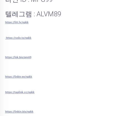
텔레그램 : ALVM89
https://litt.ly/npkk
https://solo.to/npkk
https://lnk.bio/pm69
https://linktr.ee/npkk
https://taplink.cc/npkk
https://linkin.bio/npkk