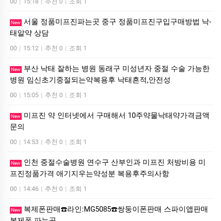
00
|
15:18
|
추천 0
|
조회 1
서울 정품미프진파는곳 중구 정품미프진구입구매방법 낙­
New
태알약 상담
00
|
15:12
|
추천 0
|
조회 1
부산 낙태 잘하는 병원 동래구 미성년자 중절 수술 가능한
New
병원 임신초기중절되는약복용후 낙태흔적,안전성
00
|
15:05
|
추천 0
|
조회 1
미프진 약 인터넷에서 구매해서 10주약물낙태약가격금액
New
문의
00
|
14:53
|
추천 0
|
조회 1
인천 중절수술병원 연수구 산부인과 미프진 처방비용 미
New
프진정품가격 애기지우는약성분 복용후주의사항
00
|
14:46
|
추천 0
|
조회 1
복제폰판매☎️라인:MG5085☎️쌍둥이폰판매 스파이앱판매
New
복제폰 파는곳