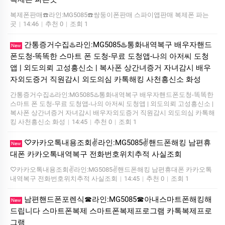
복제폰판매☎️라인:MG5085☎️쌍둥이폰판매 스파이앱판매 복제폰 파는
곳
|
14:46
|
추천 0
|
조회 1
간통증거수집♨️라인:MG5085♨️통화내역복구 배우자핸드
New
폰도청-똑똑한 스마트 폰 도청-무료 도청앱-나의 아저씨 도청
앱 | 외도의뢰 고성흥신소 | 복사폰 상간녀증거 자녀감시 배우
자외도증거 직원감시 외도의심 카톡해킹 사천흥신소 화성
간통증거수집♨️라인:MG5085♨️통화내역복구 배우자핸드폰도청-똑똑한
스마트 폰 도청-무료 도청앱-나의 아저씨 도청앱 | 외도의뢰 고성흥신소 |
복사폰 상간녀증거 자녀감시 배우자외도증거 직원감시 외도의심 카톡해
킹 사천흥신소 화성
|
14:45
|
추천 0
|
조회 1
♡카카오톡내용조회✌️라인:MG5085✌️핸드폰해킹 남편휴
New
대폰 카카오톡내역복구 전화번호위치추적 사실조회
♡카카오톡내용조회✌️라인:MG5085✌️핸드폰해킹 남편휴대폰 카카오톡
내역복구 전화번호위치추적 사실조회
|
14:45
|
추천 0
|
조회 1
남편핸드폰포렌식☎라인:MG5085☎아내스마트폰해킹해
New
드립니다 스마트폰복제 스마트폰복제프로그램 카톡복제프로
그램