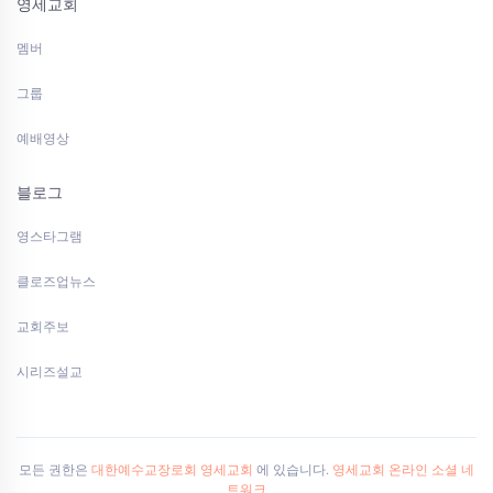
영세교회
멤버
그룹
예배영상
블로그
영스타그램
클로즈업뉴스
교회주보
시리즈설교
모든 권한은
대한예수교장로회 영세교회
에 있습니다.
영세교회 온라인 소셜 네
트워크