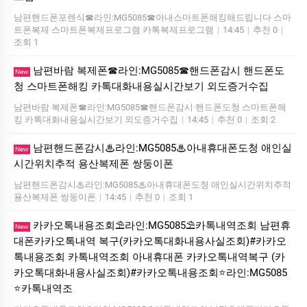
남편핸드폰포렌식☎라인:MG5085☎아내스마트폰해킹해드립니다 스마
트폰복제 스마트폰복제프로그램 카톡복제프로그램
|
14:45
|
추천 0
|
조회 1
남편바람 복제폰☎라인:MG5085☎핸드폰감시 핸드폰도
New
청 스마트폰해킹 카톡대화내용실시간보기 외도증거수집
남편바람 복제폰☎라인:MG5085☎핸드폰감시 핸드폰도청 스마트폰해
킹 카톡대화내용실시간보기 외도증거수집
|
14:45
|
추천 0
|
조회 2
남편핸드폰감시♨라인:MG5085♨아내휴대폰도청 애인실
New
시간위치추적 용산복제폰 쌍둥이폰
남편핸드폰감시♨라인:MG5085♨아내휴대폰도청 애인실시간위치추적
용산복제폰 쌍둥이폰
|
14:45
|
추천 0
|
조회 1
카카오톡내용조회⛱️라인:MG5085⛱️카톡내역조회 남편휴
New
대폰카카오톡내역 복구(카카오톡대화내용사실조회)#카카오
톡내용조회 카톡내역조회 아내휴대폰 카카오톡내역복구 (카
카오톡대화내용사실조회)#카카오톡내용조회⭐라인:MG5085
⭐카톡내역조