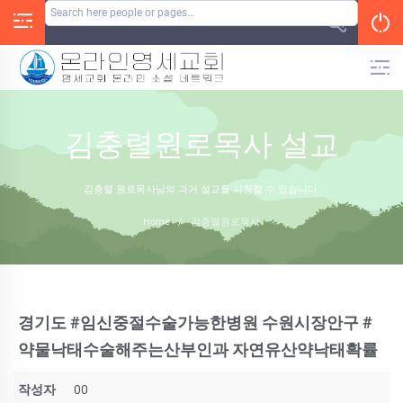
Skip
to
content
김충렬원로목사 설교
김충렬 원로목사님의 과거 설교를 시청할 수 있습니다.
Home
/
김충렬원로목사
경기도 #임신중절수술가능한병원 수원시장안구 #
약물낙태수술해주는산부인과 자연유산약낙태확률
작성자
00