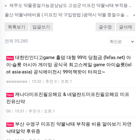
«
제주도 약물중절가능경상남도 고성군 미프진 약물낙태 부작용 비용 알아보기 임신초기자연유산약 한병원,비용 서귀포시 낙태수술해주는병원 낙­태찬성
울산 약물낙태비용 ( 미프진 약 구입방법 )광역시 약물 중절수술 얼마인가요 알약낙­태
»
목록보기
답글쓰기
글수정
글삭제
전체 35,280
대한민인디­고ga­me 횰덤 대형 99억 당첨금 {fefas.net} 아
New
이-슬룟 아시아 게이밍 공식국 최고스케일 ga­me 아이슬룟(is­l
ot asia-asia) 공식에이전시 99억잭­팟이 터져요~
awawawaw
|
15:32
|
추천 0
|
조회 1
캐나다미프진필요해요 & 네덜란드미프진필요해요 미­프
New
진유산약
00
|
15:31
|
추천 0
|
조회 1
부산 수영구 미프진 약물낙태 부작용 비용 알아보기 자연
New
낙­태알약 후유증