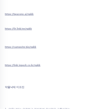
https://beacons.ai/npkk
https://lit.link/en/npkk
https://campsite.bio/npkk
https://link.inpock.co.kr/npkk
약물낙태 미프진