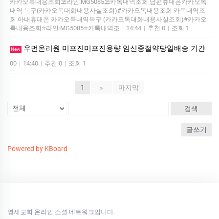
카카오톡내용조회⛱️라인:MG5085⛱️카톡내역조회 남편휴대폰카카오톡
내역 복구(카카오톡대화내용사실조회)#카카오톡내용조회 카톡내역조
회 아내휴대폰 카카오톡내역복구 (카카오톡대화내용사실조회)#카카오
톡내용조회⭐라인:MG5085⭐카톡내역조
|
14:44
|
추천 0
|
조회 1
우먼온리원 미프진미프진용량 임신중절약당일배송 기간
New
00
|
14:40
|
추천 0
|
조회 1
1
»
마지막
검색
글쓰기
Powered by KBoard
영세교회 온라인 소셜 네트워크입니다.