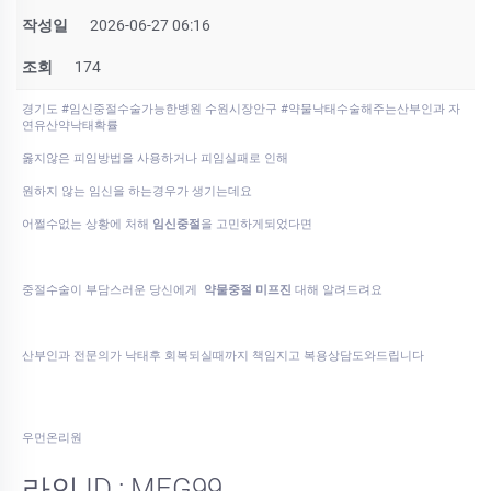
작성일
2026-06-27 06:16
조회
174
경기도 #임신중절수술가능한병원 수원시장안구 #약물낙태수술해주는산부인과 자
연유산약낙태확률
옳지않은 피임방법을 사용하거나 피임실패로 인해
원하지 않는 임신을 하는경우가 생기는데요
어쩔수없는 상황에 처해
임신중절
을 고민하게되었다면
중절수술이 부담스러운 당신에게
약물중절 미프진
대해 알려드려요
산부인과 전문의가 낙태후 회복되실때까지 책임지고 복용상담도와드립니다
우먼온리원
라인 ID : MFG99