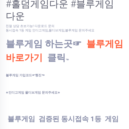
#홀덤게임다운 #블루게임
다운
친절 상담 초보가능! 다운로드 문의
동시접속 1등 게임 인디고게임,몰디브게임,블루게임 문의주세요
블루게임 하는곳☞
블루게임
바로가기
클릭
☜
블루게임 가입코드☞행진☜
※
인디고게임 몰디브게임 문의주세요※
블루게임 검증된 동시접속 1등 게임