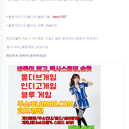
= 블루/인디고/몰디브 텔래그렘 :
badu1357
= 블루/인디고/몰디브 카톡 : badu12
개인요율% 가능 + 1인 매장 가능+ 딜비 받으면서 집에서 하세요!~
본사 직속, 빠른처리, 초보가능
개인유저 편하게 문의주세요!