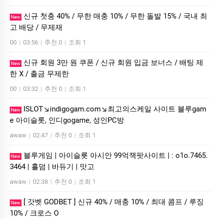
신규 첫충 40% / 무한 매충 10% / 무한 돌발 15% / 국내 최
New
고 배당 / 무제재
00
|
03:56
|
추천 0
|
조회 1
신규 회원 3만 원 쿠폰 / 신규 회원 입금 보너스 / 배팅 제
New
한 X / 출금 무제한
00
|
03:32
|
추천 0
|
조회 1
ISLOT↘indigogam.com↘최고의스케일 사이트 블루gam
New
e 아이슬­롯, 인디gogame, 성인PC방
awaw
|
02:47
|
추천 0
|
조회 1
블루게­임 | 아이슬룟 아시안 99억잭­팟사이트 | : o1o.7465.
New
3464 | 횰덤 | 바듀기 | 맛고
awaw
|
02:38
|
추천 0
|
조회 1
[ 갓벳 GODBET ] 신규 40% / 매충 10% / 최대 콤프 / 루징
New
10% / 크로스 O