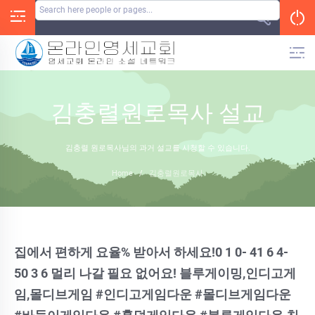
Skip
to
content
김충렬원로목사 설교
김충렬 원로목사님의 과거 설교를 시청할 수 있습니다.
Home
/
김충렬원로목사
집에서 편하게 요율% 받아서 하세요!0 1 0- 41 6 4-
50 3 6 멀리 나갈 필요 없어요! 블루게이밍,인디고게
임,몰디브게임 #인디고게임다운 #몰디브게임다운