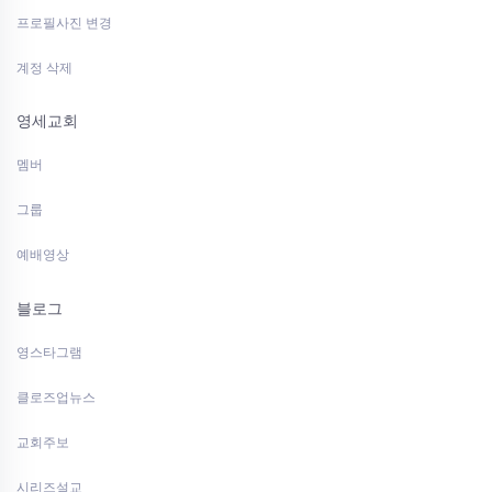
프로필사진 변경
계정 삭제
영세교회
멤버
그룹
예배영상
블로그
영스타그램
클로즈업뉴스
교회주보
시리즈설교