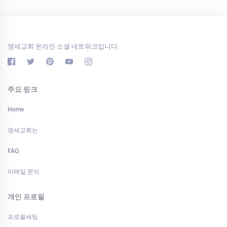
영세교회 온라인 소셜 네트워크입니다.
주요 링크
Home
영세교회는
FAQ
이메일 문의
개인 프로필
프로필세팅