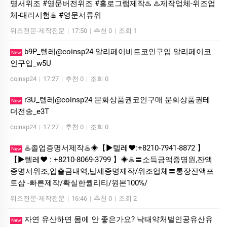
명서위조 #영문버전위조 #홀로그램제작♨️ ♨️제작업체-위조업
체-대리시험♨️ #영문서류위
위조전문-제작전문
|
17:50
|
추천 0
|
조회 1
b9P_텔레@coinsp24 알리페이비트코인구입 알리페이코
New
인구입_w5U
coinsp24
|
17:27
|
추천 0
|
조회 0
r3U_텔레@coinsp24 문화상품권코인구매 문화상품권테
New
더전송_e3T
coinsp24
|
17:27
|
추천 0
|
조회 0
♨️졸업증명서제작♨️◈【▶텔레♥:+8210-7941-8872 】
New
【▶텔레♥ : +8210-8069-3799 】◈♨️〓소득금액증명원,잔액
증명서위조,입출금내역,납세증명제작/위조업체〓통장잔액포
토샵 -빠른제작/확실한퀄리티/원본100%/
위조전문-제작전문
|
16:46
|
추천 0
|
조회 2
자연 유산하면 몸에 안 좋은가요? 낙태약처벌인공유산유
New