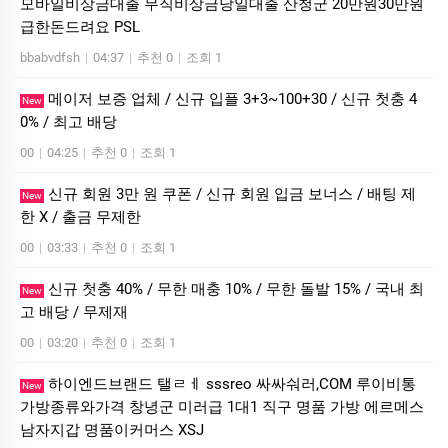
모바일비상금대출 무직비상금당일대출 산청군 20만원30만원
급한돈드려요 PSL
bbabvdfsh
|
04:37
|
추천 0
|
조회 1
메이저 보증 업체 / 신규 입플 3+3~100+30 / 신규 첫충 4
New
0% / 최고 배당
00
|
04:25
|
추천 0
|
조회 1
신규 회원 3만 원 쿠폰 / 신규 회원 입금 보너스 / 배팅 제
New
한 X / 출금 무제한
00
|
03:33
|
추천 0
|
조회 1
신규 첫충 40% / 무한 매충 10% / 무한 돌발 15% / 국내 최
New
고 배당 / 무제재
00
|
03:20
|
추천 0
|
조회 1
하이엔드브랜드 탤ㄹㅔ sssreo 싸싸숴러,COM 루이비통
New
가방종류와가격 창녕군 미러급 1대1 직구 명품 가방 에르메스
남자지갑 명품이커머스 XSJ