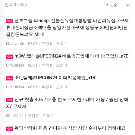
전체 35,355
탤ㄹㄱ램 banonpi 선불폰유심개통방법 바넌피유심내구제
New
휴대폰비상금소액대출 당일가전내구제 성동구 20만원30만원
급한돈드려요 MHK
bbabvdfsh
|
07:01
|
추천 0
|
조회 1
m3W_텔레@UPCOIN24 비트송금업체 테더 송금업체_a7D
New
UPCOIN24
|
06:51
|
추천 0
|
조회 0
r8T_텔레@UPCOIN24 이더리움매입_a1R
New
UPCOIN24
|
06:51
|
추천 0
|
조회 0
신규 첫충 40% / 매충 한도 무제한 / 테더 가능 / 승인 전화
New
X / 무제재
00
|
06:44
|
추천 0
|
조회 1
웨딩박람회 처음 간다면 예식장 상담 순서부터 정하세요
New