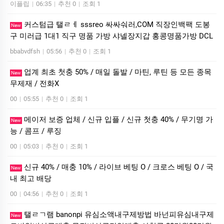
이플립
|
06:35
|
추천 0
|
조회 1
커스텀급 탤ㄹㅔ sssreo 싸싸숴러,COM 직장인백팩 도봉
New
구 미러급 1대1 직구 명품 가방 샤넬장지갑 홍콩명품가방 DCL
bbabvdfsh
|
05:56
|
추천 0
|
조회 1
업계 최초 첫충 50% / 매일 돌발 / 마틴, 루틴 등 모든 종목
New
무제재 / 전화X
00
|
05:55
|
추천 0
|
조회 1
메이저 보증 업체 / 신규 입플 / 신규 첫충 40% / 무기명 가
New
능 / 콤프 / 루징
00
|
05:03
|
추천 0
|
조회 1
신규 40% / 매충 10% / 라이브 베팅 O / 크로스 베팅 O / 국
New
내 최고 배당
00
|
04:56
|
추천 0
|
조회 1
탤ㄹㄱ램 banonpi 유심소액내구제방법 바넌피유심내구제
New