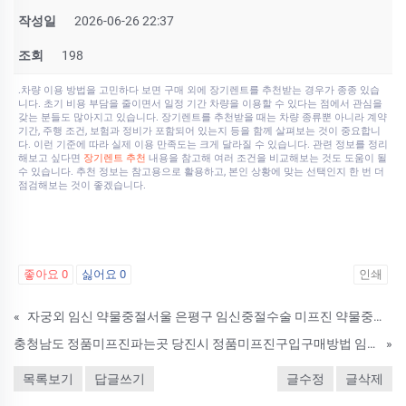
작성일
2026-06-26 22:37
조회
198
.차량 이용 방법을 고민하다 보면 구매 외에 장기렌트를 추천받는 경우가 종종 있습
니다. 초기 비용 부담을 줄이면서 일정 기간 차량을 이용할 수 있다는 점에서 관심을
갖는 분들도 많아지고 있습니다. 장기렌트를 추천받을 때는 차량 종류뿐 아니라 계약
기간, 주행 조건, 보험과 정비가 포함되어 있는지 등을 함께 살펴보는 것이 중요합니
다. 이런 기준에 따라 실제 이용 만족도는 크게 달라질 수 있습니다. 관련 정보를 정리
해보고 싶다면
장기렌트 추천
내용을 참고해 여러 조건을 비교해보는 것도 도움이 될
수 있습니다. 추천 정보는 참고용으로 활용하고, 본인 상황에 맞는 선택인지 한 번 더
점검해보는 것이 좋겠습니다.
좋아요
0
싫어요
0
인쇄
«
자궁외 임신 약물중절서울 은평구 임신중절수술 미프진 약물중절 믿을수있는곳으로 인공낙태약약물낙태 해도 임신중단 되나여? mtx주사 낙태주사비용약물낙태약약물낙태
충청남도 정품미프진파는곳 당진시 정품미프진구입구매방법 임신초기중절약 복용가능시기
»
목록보기
답글쓰기
글수정
글삭제