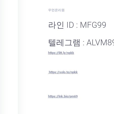
우먼온리원
라인 ID : MFG99
텔레그램 : ALVM8
https://litt.ly/npkk
https://solo.to/npkk
https://lnk.bio/pm69