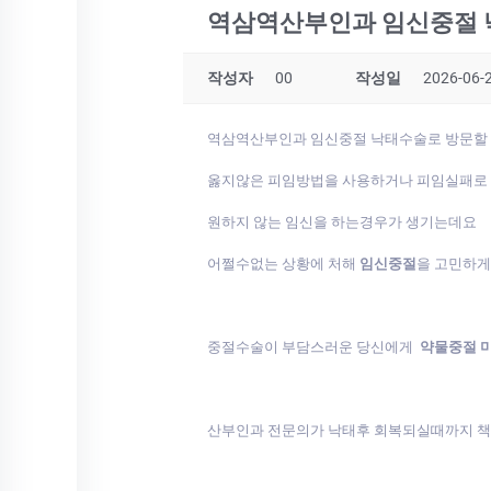
역삼역산부인과 임신중절
작성자
00
작성일
2026-06-2
역삼역산부인과 임신중절 낙태수술로 방문
옳지않은 피임방법을 사용하거나 피임실패로
원하지 않는 임신을 하는경우가 생기는데요
어쩔수없는 상황에 처해
임신중절
을 고민하
중절수술이 부담스러운 당신에게
약물중절 
산부인과 전문의가 낙태후 회복되실때까지 