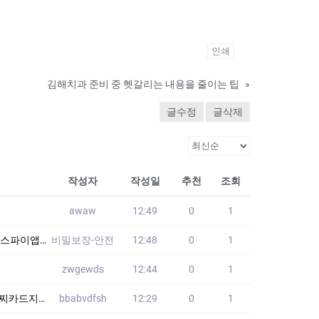
인쇄
김해치과 준비 중 헷갈리는 내용을 줄이는 팁
»
글수정
글삭제
작성자
작성일
추천
조회
awaw
12:49
0
1
고수준 해커 다수보요
비밀보장-안전
12:48
0
1
zwgewds
12:44
0
1
품가방 CEB
bbabvdfsh
12:29
0
1