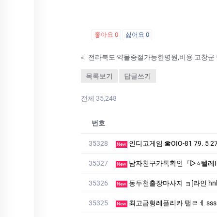
좋아요
0
싫어요
0
«
목록보기
답글쓰기
전체 35,248
번호
35328
인디­고게­임 ☎OIO-81 79. 5
New
35327
남자친구카톡확인『▷⭐텔레ID: mvp9922kt⭐◁』남자친카
New
35326
동두천출장마사지 ョ[라인 hn
New
35325
최고급형레플리카 탤ㄹㅔ sssreo 
New