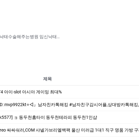
전라북도 약물중절가능한병원,비용 고창군 낙태수술해주는병원 임신낙­태수술병원
제목
 274 아이-slot 아시아 게이밍 최대%
톡해킹 #남자친구감시어플,상대방카톡해킹,스파이앱,인스타그램해킹,카카오톡해킹,스파이앱의뢰.위치추적.스마트폰해킹확인 ✨⎝⎝실시간 데이터 업데이트 최
k5577] ョ 동두천홈타이 동두천테라피 동두천1인샵
싸싸숴러,COM 샤넬가브리엘백팩 울산 미러급 1대1 직구 명품 가방 구찌카드지갑남자 남자명