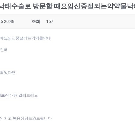
 낙태수술로 방문할 때요임신중절되는약약물낙
6 20:48
조회
157
할 때요임신중절되는약약물낙태
 인해
게되었다면
미프진
대해 알려드려요
책임지고 복용상담도와드립니다