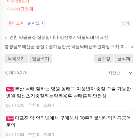
이더리움판매
테더송금업체
좋아요
0
싫어요
0
인쇄
«
인천 약물중절 질문입니다.임신초기약물낙­태 미­프진
충청남도예산군 중절수술가능한곳 약물낙태산부인과정보 카 미국미­프진
»
목록보기
답글쓰기
글수정
글삭제
전체 35,276
부산 낙태 잘하는 병원 동래구 미성년자 중절 수술 가능한
New
병원 임신초기중절되는약복용후 낙태흔적,안전성
00
|
15:05
|
추천 0
|
조회 1
미프진 약 인터넷에서 구매해서 10주약물낙태약가격금액
New
문의
00
|
14:53
|
추천 0
|
조회 1