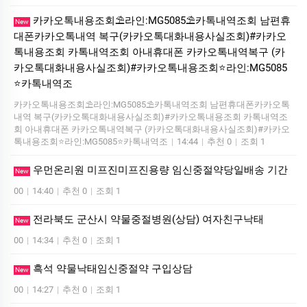
카카오톡내용조회⛱️라인:MG5085⛱️카톡내역조회 남편휴
New
대폰카카오톡내역 복구(카카오톡대화내용사실조회)#카카오
톡내용조회 카톡내역조회 아내휴대폰 카카오톡내역복구 (카
카오톡대화내용사실조회)#카카오톡내용조회⭐라인:MG5085
⭐카톡내역조
카카오톡내용조회⛱️라인:MG5085⛱️카톡내역조회 남편휴대폰카카오톡
내역 복구(카카오톡대화내용사실조회)#카카오톡내용조회 카톡내역조
회 아내휴대폰 카카오톡내역복구 (카카오톡대화내용사실조회)#카카오
톡내용조회⭐라인:MG5085⭐카톡내역조
|
14:44
|
추천 0
|
조회 1
우먼온리원 미프진미프진용량 임신중절약당일배송 기간
New
00
|
14:40
|
추천 0
|
조회 1
전라북도 군산시 약물중절병원(상담) 여자친구낙­태
New
00
|
14:34
|
추천 0
|
조회 1
흑석 약물낙태임신중절약 구입상담
New
00
|
14:27
|
추천 0
|
조회 1