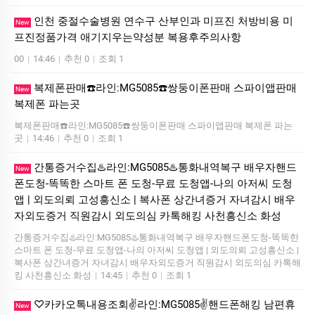
인천 중절수술병원 연수구 산부인과 미프진 처방비용 미
New
프진정품가격 애기지우는약성분 복용후주의사항
00
|
14:46
|
추천 0
|
조회 1
복제폰판매☎️라인:MG5085☎️쌍둥이폰판매 스파이앱판매
New
복제폰 파는곳
복제폰판매☎️라인:MG5085☎️쌍둥이폰판매 스파이앱판매 복제폰 파는
곳
|
14:46
|
추천 0
|
조회 1
간통증거수집♨️라인:MG5085♨️통화내역복구 배우자핸드
New
폰도청-똑똑한 스마트 폰 도청-무료 도청앱-나의 아저씨 도청
앱 | 외도의뢰 고성흥신소 | 복사폰 상간녀증거 자녀감시 배우
자외도증거 직원감시 외도의심 카톡해킹 사천흥신소 화성
간통증거수집♨️라인:MG5085♨️통화내역복구 배우자핸드폰도청-똑똑한
스마트 폰 도청-무료 도청앱-나의 아저씨 도청앱 | 외도의뢰 고성흥신소 |
복사폰 상간녀증거 자녀감시 배우자외도증거 직원감시 외도의심 카톡해
킹 사천흥신소 화성
|
14:45
|
추천 0
|
조회 1
♡카카오톡내용조회✌️라인:MG5085✌️핸드폰해킹 남편휴
New