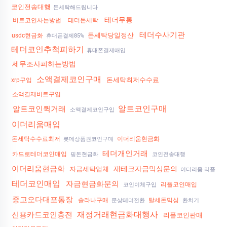
코인전송대행
돈세탁해드립니다
테더무통
비트코인사는방법
테더돈세탁
테더수사기관
돈세탁당일정산
usdc현금화
휴대폰결제85%
테더코인추척피하기
휴대폰결제매입
세무조사피하는방법
소액결제코인구매
돈세탁최저수수료
xrp구입
소액결제비트구입
알트코인구매
알트코인퀵거래
소액결제코인구입
이더리움매입
돈세탁수수료최저
이더리움현금화
롯데상품권코인구매
테더개인거래
카드로테더코인매입
핑돈현금화
코인전송대행
이더리움현금화
재테크자금믹싱문의
자금세탁업체
이더리움 리플
테더코인매입
자금현금화문의
리플코인매입
코인이체구입
중고오다대포통장
솔라나구매
탈세돈믹싱
문상테더전환
환치기
재정거래현금화대행사
신용카드코인충전
리플코인판매