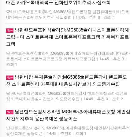
대폰 카카오톡내역복구 전화번호위치추적 사실조회
♡카카오톡내용조회✌️라인:MG5085✌️핸드폰해킹 남편휴대폰 카카오톡
내역복구 전화번호위치추적 사실조회
|
14:45
|
추천 0
|
조회 1
남편핸드폰포렌식☎라인:MG5085☎아내스마트폰해킹해
New
드립니다 스마트폰복제 스마트폰복제프로그램 카톡복제프로
그램
남편핸드폰포렌식☎라인:MG5085☎아내스마트폰해킹해드립니다 스마
트폰복제 스마트폰복제프로그램 카톡복제프로그램
|
14:45
|
추천 0
|
조회 1
남편바람 복제폰☎라인:MG5085☎핸드폰감시 핸드폰도
New
청 스마트폰해킹 카톡대화내용실시간보기 외도증거수집
남편바람 복제폰☎라인:MG5085☎핸드폰감시 핸드폰도청 스마트폰해
킹 카톡대화내용실시간보기 외도증거수집
|
14:45
|
추천 0
|
조회 2
남편핸드폰감시♨라인:MG5085♨아내휴대폰도청 애인실
New
시간위치추적 용산복제폰 쌍둥이폰
남편핸드폰감시♨라인:MG5085♨아내휴대폰도청 애인실시간위치추적
용산복제폰 쌍둥이폰
|
14:45
|
추천 0
|
조회 1