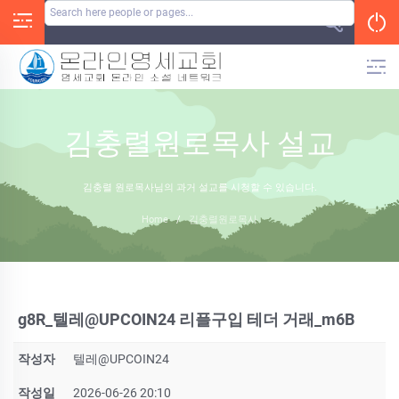
Skip
to
content
김충렬원로목사 설교
김충렬 원로목사님의 과거 설교를 시청할 수 있습니다.
Home
/
김충렬원로목사
g8R_텔레@UPCOIN24 리플구입 테더 거래_m6B
작성자
텔레@UPCOIN24
작성일
2026-06-26 20:10