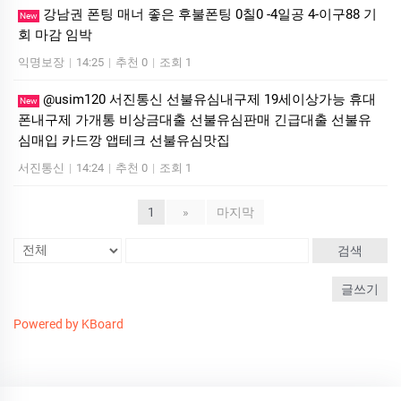
강남권 폰팅 매너 좋은 후불폰팅 0칠0 -4일공 4-이구88 기
New
회 마감 임박
익명보장
|
14:25
|
추천 0
|
조회 1
@usim120 서진통신 선불유심내구제 19세이상가능 휴대
New
폰내구제 가개통 비상금대출 선불유심판매 긴급대출 선불유
심매입 카드깡 앱테크 선불유심맛집
서진통신
|
14:24
|
추천 0
|
조회 1
1
»
마지막
검색
글쓰기
Powered by KBoard