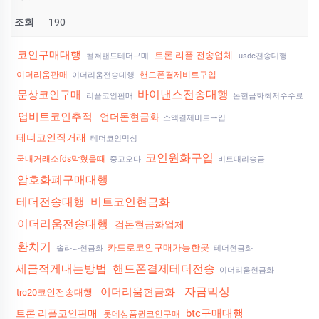
조회
190
코인구매대행
트론 리플 전송업체
컬쳐랜드테더구매
usdc전송대행
이더리움판매
핸드폰결제비트구입
이더리움전송대행
바이낸스전송대행
문상코인구매
리플코인판매
돈현금화최저수수료
업비트코인추적
언더돈현금화
소액결제비트구입
테더코인직거래
테더코인믹싱
코인원화구입
국내거래소fds막혔을때
중고오다
비트대리송금
암호화폐구매대행
테더전송대행
비트코인현금화
이더리움전송대행
검돈현금화업체
환치기
카드로코인구매가능한곳
솔라나현금화
테더현금화
세금적게내는방법
핸드폰결제테더전송
이더리움현금화
자금믹싱
이더리움현금화
trc20코인전송대행
btc구매대행
트론 리플코인판매
롯데상품권코인구매