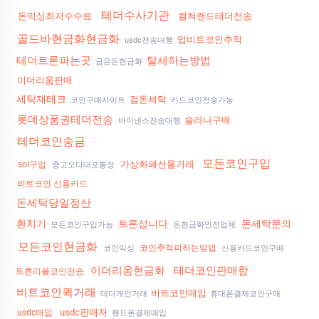
테더수사기관
돈믹싱최저수수료
컬쳐랜드테더전송
골드바현금화현금화
업비트코인추적
usdc전송대행
테더트론파는곳
탈세하는방법
금은돈현금화
이더리움판매
세탁재테크
검돈세탁
코인구매사이트
카드코인전송가능
롯데상품권테더전송
솔라나구매
바이낸스전송대행
테더코인송금
모든코인구입
가상화폐선물거래
sol구입
중고오다대포통장
비트코인 신용카드
돈세탁당일정산
환치기
트론삽니다
돈세탁문의
모든코인구입가능
돈현금화안전업체
모든코인현금화
코인추적피하는방법
코인믹싱
신용카드코인구매
이더리움현금화
테더코인판매함
트론리플코인전송
비트코인퀵거래
비트코인매입
테더개인거래
휴대폰결제코인구매
usdc판매처
usdc매입
핸드폰결제매입