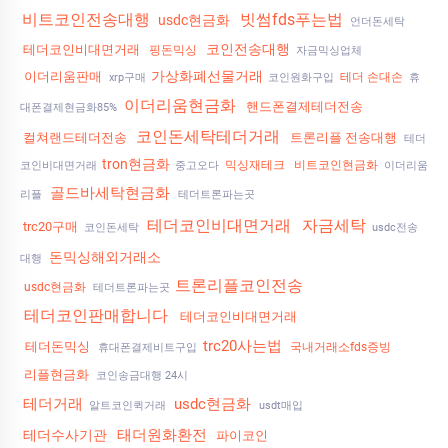
비트코인전송대행
빗썸fds푸는법
usdc현금화
언더돈세탁
코인전송대행
테더코인비대면거래
핑돈믹싱
자금믹싱업체
가상화폐선물거래
이더리움판매
테더 손대손
xrp구매
코인원화구입
휴
이더리움현금화
핸드폰결제테더전송
대폰결제현금화85%
코인돈세탁테더거래
컬쳐랜드테더전송
트론리플 전송대행
테더
tron현금화
믹싱재테크
비트코인현금화
코인비대면거래
중고오다
이더리움
골드바세탁현금화
리플
테더트론파는곳
테더코인비대면거래
자금세탁
trc20구매
코인돈세탁
usdc전송
돈믹싱해외거래소
대행
트론리플코인전송
usdc현금화
테더트론파는곳
테더코인판매합니다
테더코인비대면거래
trc20사는법
테더돈믹싱
국내거래소fds증빙
휴대폰결제비트구입
리플현금화
코인송금대행 24시
테더거래
usdc현금화
알트코인퀵거래
usdt매입
태더원화환전
테더수사기관
파이코인