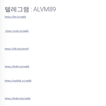
텔레그램 : ALVM89
https://litt.ly/npkk
https://solo.to/npkk
https://lnk.bio/pm69
https://linktr.ee/npkk
https://taplink.cc/npkk
https://linkin.bio/npkk