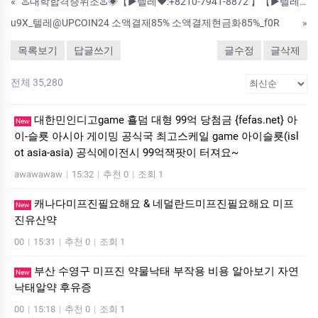
«
♨️대학합격증위조♨️◈【▶텔레♥:+8210-7941-8872 】【▶텔레♥ : +8210-8069-3799 】◈♨️#인적성검사성적표위조 #의사면허증위조 #대학합격증위조 ♨️ ♨️수정업체-제작업체-위조업체-대리
u9X_텔레@UPCOIN24 소액결제85% 소액결제현금화85%_f0R
»
목록보기
답글쓰기
글수정
글삭제
전체 35,280
대한민인디­고ga­me 횰덤 대형 99억 당첨금 {fefas.net} 아
New
이-슬룟 아시아 게이밍 공식국 최고스케일 ga­me 아이슬룟(is­l
ot asia-asia) 공식에이전시 99억잭­팟이 터져요~
awawawaw
|
15:32
|
추천 0
|
조회 1
캐나다미프진필요해요 & 네덜란드미프진필요해요 미­프
New
진유산약
00
|
15:31
|
추천 0
|
조회 1
부산 수영구 미프진 약물낙태 부작용 비용 알아보기 자연
New
낙­태알약 후유증
00
|
15:18
|
추천 0
|
조회 1