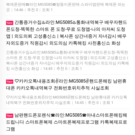
복제폰판매☎️라인:MG5085☎️쌍둥이폰판매 스파이앱판매 복제폰 파는
곳
|
14:46
|
추천 0
|
조회 1
간통증거수집♨️라인:MG5085♨️통화내역복구 배우자핸드
New
폰도청-똑똑한 스마트 폰 도청-무료 도청앱-나의 아저씨 도청
앱 | 외도의뢰 고성흥신소 | 복사폰 상간녀증거 자녀감시 배우
자외도증거 직원감시 외도의심 카톡해킹 사천흥신소 화성
간통증거수집♨️라인:MG5085♨️통화내역복구 배우자핸드폰도청-똑똑한
스마트 폰 도청-무료 도청앱-나의 아저씨 도청앱 | 외도의뢰 고성흥신소 |
복사폰 상간녀증거 자녀감시 배우자외도증거 직원감시 외도의심 카톡해
킹 사천흥신소 화성
|
14:45
|
추천 0
|
조회 1
♡카카오톡내용조회✌️라인:MG5085✌️핸드폰해킹 남편휴
New
대폰 카카오톡내역복구 전화번호위치추적 사실조회
♡카카오톡내용조회✌️라인:MG5085✌️핸드폰해킹 남편휴대폰 카카오톡
내역복구 전화번호위치추적 사실조회
|
14:45
|
추천 0
|
조회 1
남편핸드폰포렌식☎라인:MG5085☎아내스마트폰해킹해
New
드립니다 스마트폰복제 스마트폰복제프로그램 카톡복제프로
그램