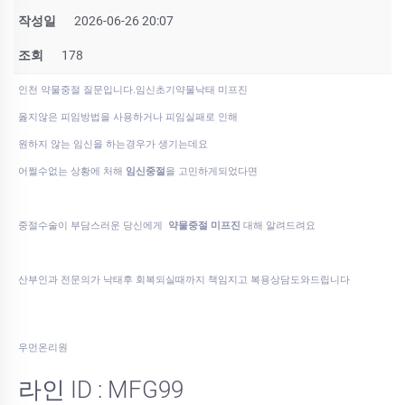
작성일
2026-06-26 20:07
조회
178
인천 약물중절 질문입니다.임신초기약물낙­태 미­프진
옳지않은 피임방법을 사용하거나 피임실패로 인해
원하지 않는 임신을 하는경우가 생기는데요
어쩔수없는 상황에 처해
임신중절
을 고민하게되었다면
중절수술이 부담스러운 당신에게
약물중절 미프진
대해 알려드려요
산부인과 전문의가 낙태후 회복되실때까지 책임지고 복용상담도와드립니다
우먼온리원
라인 ID : MFG99