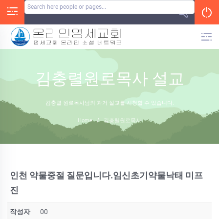
Skip
to
content
김충렬원로목사 설교
김충렬 원로목사님의 과거 설교를 시청할 수 있습니다.
Home
/
김충렬원로목사
인천 약물중절 질문입니다.임신초기약물낙­태 미­프
진
작성자
00