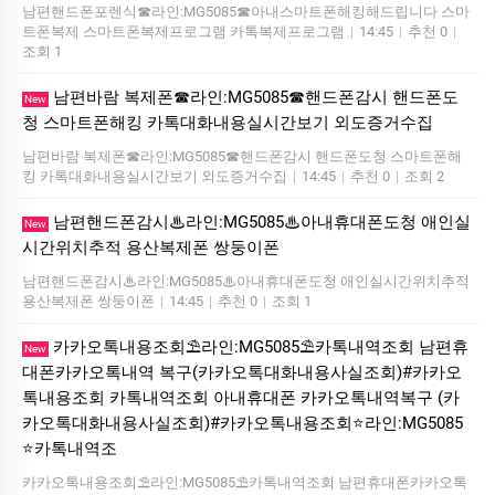
남편핸드폰포렌식☎라인:MG5085☎아내스마트폰해킹해드립니다 스마
트폰복제 스마트폰복제프로그램 카톡복제프로그램
|
14:45
|
추천 0
|
조회 1
남편바람 복제폰☎라인:MG5085☎핸드폰감시 핸드폰도
New
청 스마트폰해킹 카톡대화내용실시간보기 외도증거수집
남편바람 복제폰☎라인:MG5085☎핸드폰감시 핸드폰도청 스마트폰해
킹 카톡대화내용실시간보기 외도증거수집
|
14:45
|
추천 0
|
조회 2
남편핸드폰감시♨라인:MG5085♨아내휴대폰도청 애인실
New
시간위치추적 용산복제폰 쌍둥이폰
남편핸드폰감시♨라인:MG5085♨아내휴대폰도청 애인실시간위치추적
용산복제폰 쌍둥이폰
|
14:45
|
추천 0
|
조회 1
카카오톡내용조회⛱️라인:MG5085⛱️카톡내역조회 남편휴
New
대폰카카오톡내역 복구(카카오톡대화내용사실조회)#카카오
톡내용조회 카톡내역조회 아내휴대폰 카카오톡내역복구 (카
카오톡대화내용사실조회)#카카오톡내용조회⭐라인:MG5085
⭐카톡내역조
카카오톡내용조회⛱️라인:MG5085⛱️카톡내역조회 남편휴대폰카카오톡