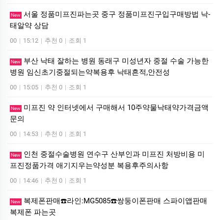
서울 정품미프진파는곳 중구 정품미프진구입구매방법 낙­
New
태알약 상담
00
|
15:12
|
추천 0
|
조회 1
부산 낙태 잘하는 병원 동래구 미성년자 중절 수술 가능한
New
병원 임신초기중절되는약복용후 낙태흔적,안전성
00
|
15:05
|
추천 0
|
조회 1
미프진 약 인터넷에서 구매해서 10주약물낙태약가격금액
New
문의
00
|
14:53
|
추천 0
|
조회 1
인천 중절수술병원 연수구 산부인과 미프진 처방비용 미
New
프진정품가격 애기지우는약성분 복용후주의사항
00
|
14:46
|
추천 0
|
조회 1
복제폰판매☎️라인:MG5085☎️쌍둥이폰판매 스파이앱판매
New
복제폰 파는곳