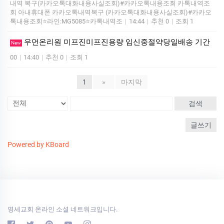
내역 복구(카카오톡대화내용사실조회)#카카오톡내용조회 카톡내역조
회 아내휴대폰 카카오톡내역복구 (카카오톡대화내용사실조회)#카카오
톡내용조회⭐라인:MG5085⭐카톡내역조
|
14:44
|
추천 0
|
조회 1
우먼온리원 미프진미프진용량 임신중절약당일배송 기간
New
00
|
14:40
|
추천 0
|
조회 1
1
»
마지막
검색
글쓰기
Powered by KBoard
영세교회 온라인 소셜 네트워크입니다.