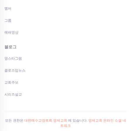
멤버
그룹
예배영상
블로그
영스타그램
클로즈업뉴스
교회주보
시리즈설교
모든 권한은
대한예수교장로회 영세교회
에 있습니다.
영세교회 온라인 소셜 네
트워크