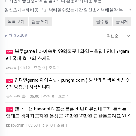
«
개인회생신청자격을 알아보며 혼동하기 쉬운 부분
임신초기낙태비용 『』 낙태할수있는기간 임신초기낙­태알약 부작용
»
목록보기
답글쓰기
글수정
글삭제
전체 35,208
블루game | 아이슬럿 99억젝팟 | 와일드홀뎜 | 인디­고gam
New
e | 국내 최고의 스케일
awaw
|
05:10
|
추천 0
|
조회 2
인디언game 아이슬롯 { pungm.com } 당신의 인생을 바꿀 9
New
9억 당첨금! 시작됩니다.
쥰앙럄엉촐
|
05:00
|
추천 0
|
조회 1
탤ㄹㄱ램 banonpi 대포선불폰 바넌피유심내구제 돈버는
New
앱테크 생계자금지원 음성군 20만원30만원 급한돈드려요 YLK
bbabvdfsh
|
03:58
|
추천 0
|
조회 1