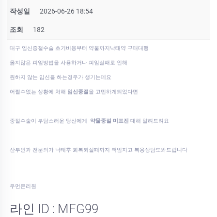
작성일
2026-06-26 18:54
조회
182
대구 임신중절수술 초기비용부터 약물까지낙­태약 구매대행
옳지않은 피임방법을 사용하거나 피임실패로 인해
원하지 않는 임신을 하는경우가 생기는데요
어쩔수없는 상황에 처해
임신중절
을 고민하게되었다면
중절수술이 부담스러운 당신에게
약물중절 미프진
대해 알려드려요
산부인과 전문의가 낙태후 회복되실때까지 책임지고 복용상담도와드립니다
우먼온리원
라인 ID : MFG99