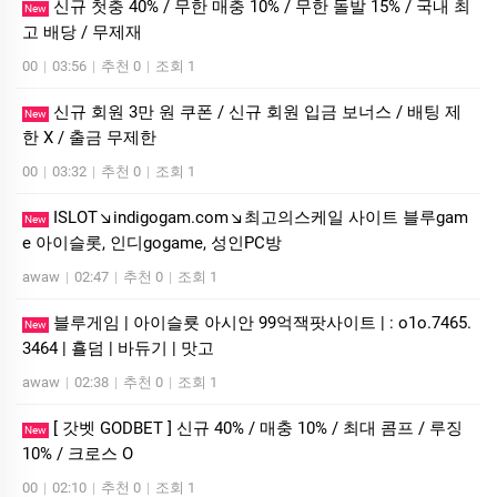
신규 첫충 40% / 무한 매충 10% / 무한 돌발 15% / 국내 최
New
고 배당 / 무제재
00
|
03:56
|
추천 0
|
조회 1
신규 회원 3만 원 쿠폰 / 신규 회원 입금 보너스 / 배팅 제
New
한 X / 출금 무제한
00
|
03:32
|
추천 0
|
조회 1
ISLOT↘indigogam.com↘최고의스케일 사이트 블루gam
New
e 아이슬­롯, 인디gogame, 성인PC방
awaw
|
02:47
|
추천 0
|
조회 1
블루게­임 | 아이슬룟 아시안 99억잭­팟사이트 | : o1o.7465.
New
3464 | 횰덤 | 바듀기 | 맛고
awaw
|
02:38
|
추천 0
|
조회 1
[ 갓벳 GODBET ] 신규 40% / 매충 10% / 최대 콤프 / 루징
New
10% / 크로스 O
00
|
02:10
|
추천 0
|
조회 1