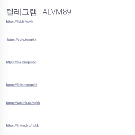
텔레그램 : ALVM89
https://litt.ly/npkk
https://solo.to/npkk
https://lnk.bio/pm69
https://linktr.ee/npkk
https://taplink.cc/npkk
https://linkin.bio/npkk