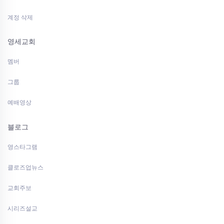
계정 삭제
영세교회
멤버
그룹
예배영상
블로그
영스타그램
클로즈업뉴스
교회주보
시리즈설교