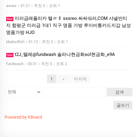
awaw
|
01:21
|
추천 0
|
조회 1
미러급레플리카 탤ㄹㅔ sssreo 싸싸숴러,COM 샤넬빈티
New
지 함평군 미러급 1대1 직구 명품 가방 루이비통카드지갑 남성
명품가방 HJO
bbabvdfsh
|
01:12
|
추천 0
|
조회 1
t2J_텔레@fundwash 솔라나현금화sol현금화_e9A
New
fundwash
|
00:31
|
추천 0
|
조회 2
1
»
마지막
검색
글쓰기
Powered by KBoard