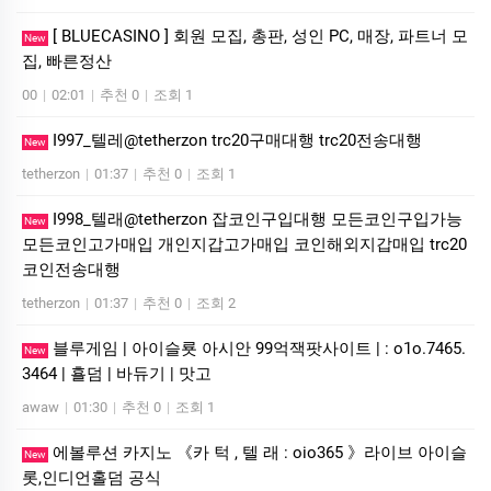
[ BLUECASINO ] 회원 모집, 총판, 성인 PC, 매장, 파트너 모
New
집, 빠른정산
00
|
02:01
|
추천 0
|
조회 1
I997_텔레@tetherzon trc20구매대행 trc20전송대행
New
tetherzon
|
01:37
|
추천 0
|
조회 1
I998_텔래@tetherzon 잡코인구입대행 모든코인구입가능
New
모든코인고가매입 개인지갑고가매입 코인해외지갑매입 trc20
코인전송대행
tetherzon
|
01:37
|
추천 0
|
조회 2
블루게­임 | 아이슬룟 아시안 99억잭­팟사이트 | : o1o.7465.
New
3464 | 횰덤 | 바듀기 | 맛고
awaw
|
01:30
|
추천 0
|
조회 1
에볼루션 카­지노 《카 턱 , 텔 래 : oio365 》라이브 아이슬
New
롯,인디언홀덤 공식