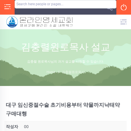
Skip
to
content
김충렬원로목사 설교
김충렬 원로목사님의 과거 설교를 시청할 수 있습니다.
Home
/
김충렬원로목사
대구 임신중절수술 초기비용부터 약물까지낙­태약
구매대행
작성자
00