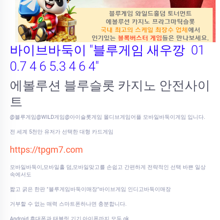
바이브바둑이 "블루게임 새우깡 01
0.7 4 6 5.3 4 6 4"
에볼루션 블루슬롯 카지노 안전사이
트
@블루게임@WILD게임@아이슬롯게임 몰디브게임어플 모바일바둑이게임 입니다.
전 세계 5천만 유저가 선택한 대형 카드게임
https://tpgm7.com
모바일바둑이,모바일홀 덤,모바일맞고를 손쉽고 간편하게 전략적인 선택 바쁜 일상
속에서도
짧고 굵은 한판 "블루게임바둑이매장"바이브게임 인디고바둑이매장
거부할 수 없는 매력 스마트폰하나면 충분합니다.
Android 휴대폰과 태블릿 기기,아이폰까지 모두 ok