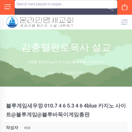
Skip
to
content
김충렬원로목사 설교
김충렬 원로목사님의 과거 설교를 시청할 수 있습니다.
Home
/
김충렬원로목사
블루게임새우깡 010.7 4 6 5.3 4 6 4blue 카지노 사이
트@블루게임@블루바둑이게임총판
작성자
vcx