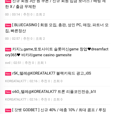
신규 회원 3만 원 쿠폰 / 신규 회원 입금 보너스 / 배팅 제
New
한 X / 출금 무제한
00
|
03:14
|
추천 0
|
조회 2
[ BLUECASINO ] 회원 모집, 총판, 성인 PC, 매장, 파트너 모
New
집, 빠른정산
00
|
02:57
|
추천 0
|
조회 2
카­지노game,토­토사이트 슬­롯머­신game 창업❤dreamfact
New
ory365❤ 바­카라game casino gamesite
svd
|
02:51
|
추천 0
|
조회 1
r5K_텔레@KOREATALK77 블랙키워드 광고_i0S
New
KOREATALK77
|
02:16
|
추천 0
|
조회 0
o6O_텔레@KOREATALK77 트론 리플코인전송_b1I
New
KOREATALK77
|
02:16
|
추천 0
|
조회 0
[ 갓벳 GODBET ] 신규 40% / 매충 10% / 최대 콤프 / 루징
New