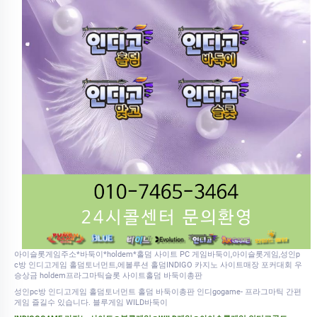
아이슬롯게임주소*바둑이*holdem*홀덤 사이트 PC 게임바둑이,아이슬롯게임,성인p
c방 인디고게임 홀덤토너먼트,에볼루션 홀덤INDIGO 카지노 사이트매장 포커대회 우
승상금 holdem프라그마틱슬롯 사이트홀덤 바둑이총판
성인pc방 인디고게임 홀덤토너먼트 홀덤 바둑이총판 인디gogame- 프라그마틱 간편
게임 즐길수 있습니다. 블루게임 WILD바둑이