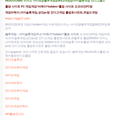
INDIGOGAME 카지노 사이트@블루게임@WILD게임@아이슬롯게임 인디고골드
홀덤 사이트 PC 게임게임*바둑이*holdem*홀덤 사이트 오프라인PC방
게임바둑이,아이슬롯게임,성인pc방 인디고게임 홀덤토너먼트,와일드게
임
https://tpgm7.com
WILD게임매장 와일드holdem게임 타워게임,카지노 사이트@블루게임@WILD게임복
단지
블루게임 - 아이슬롯게임주소*바둑이*holdem*홀덤 사이트
오프라인PC방 게임바둑
이,아이슬롯게임,성인pc방 인디고게임 홀덤토너먼트,에볼루션 홀덤INDIGO 카지노
사이트매장 포커대회 우승상금 holdem프라그마틱슬롯 사이트홀덤 바둑이총판 성인
pc방 인디고게임 홀덤토너먼트 홀덤 바둑이총판
인디gogame- 프라그마틱 간편게임 즐길수 있습니다. 블루게임 WILD바둑이홀덤 바
둑이총판인디오홀덤
인디오솔루션
인디오바둑이게임
바이브게임
바이브바둑이
인디오바둑이게임
바이브게임
인디오게임바둑이
API홀덤인디오