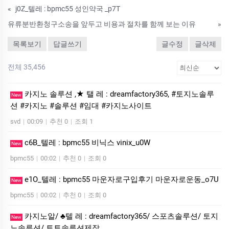
«
j0Z_텔레 : bpmc55 성인약국 _p7T
유류분반환청구소송을 앞두고 비용과 절차를 함께 보는 이유
»
목록보기
답글쓰기
글수정
글삭제
전체 35,456
카지노 솔루션 ,★ 탤 레 : dreamfactory365, #토지노솔루
New
션 #카지노 #솔루션 #임대 #카지노사이트
svd
|
00:09
|
추천 0
|
조회 1
c6B_텔레 : bpmc55 비닉스 vinix_u0W
New
bpmc55
|
00:02
|
추천 0
|
조회 0
e1O_텔레 : bpmc55 마운자로구입후기 마운자로운동_o7U
New
bpmc55
|
00:02
|
추천 0
|
조회 0
카지노알/ ♣텔 레 : dreamfactory365/ 스포츠솔루션/ 토지
New
노솔루션/ 토토솔루션제작