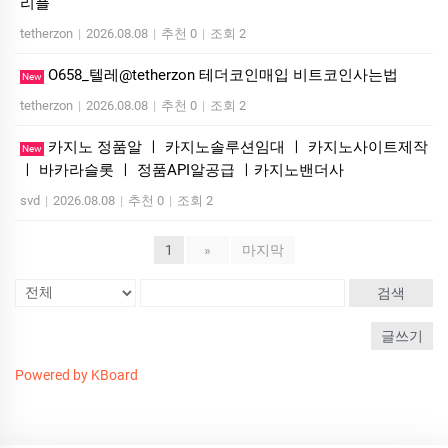
리플
tetherzon
|
2026.08.08
|
추천 0
|
조회 2
O658_텔레@tetherzon 테더코인매입 비트코인사는법
New
tetherzon
|
2026.08.08
|
추천 0
|
조회 2
카지노 정품알 ㅣ 카지노솔루션임대 ㅣ 카지노사이트제작
New
ㅣ 바카라슬롯 ㅣ 정품API알공급 ㅣ카지노밴더사
svd
|
2026.08.08
|
추천 0
|
조회 2
1
»
마지막
검색
글쓰기
Powered by KBoard