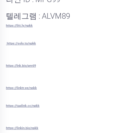
텔레그램 : ALVM89
https://litt.ly/npkk
https://solo.to/npkk
https://lnk.bio/pm69
https://linktr.ee/npkk
https://taplink.cc/npkk
https://linkin.bio/npkk