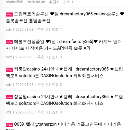
bbabvdfsh
|
2026.08.08
|
추천 0
|
조회 1
드림팩토리솔루션 ❤️텔 dreamfactory365 casino솔루션❤️
New
슬롯솔루션 홀덤솔루션
sdv
|
2026.08.08
|
추천 0
|
조회 1
에볼루션정품알 ❤️{텔 : dreamfactory365}❤️ 카지노 밴더
New
사 사이트 제작비용 카지노API연동 슬롯 API
svd
|
2026.08.08
|
추천 0
|
조회 3
정품알casino 24시안내★텔레 : dreamfactory365 ★드림
New
팩토리solution은 CASINOsolution 최적화된서비스
sdv
|
2026.08.08
|
추천 0
|
조회 2
정품알casino 24시안내★텔레 : dreamfactory365 ★드림
New
팩토리solution은 CASINOsolution 최적화된서비스
vds
|
2026.08.08
|
추천 0
|
조회 3
O659_텔레@tetherzon 이더리움 리플코인구매 이더리움
New