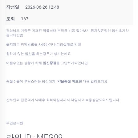
작성일
2026-06-26 12:48
조회
167
경상남도 거창군 미프진 약물낙태 부작용 비용 알아보기 원치않은임신 임신초기약
물낙태방법
옳지않은 피임방법을 사용하거나 피임실패로 인해
원하지 않는 임신을 하는경우가 생기는데요
어쩔수없는 상황에 처해
임신중절
을 고민하게되었다면
중절수술이 부담스러운 당신에게
약물중절 미프진
대해 알려드려요
산부인과 전문의가 낙태후 회복되실때까지 책임지고 복용상담도와드립니다
우먼온리원
라인 ID : MFG99