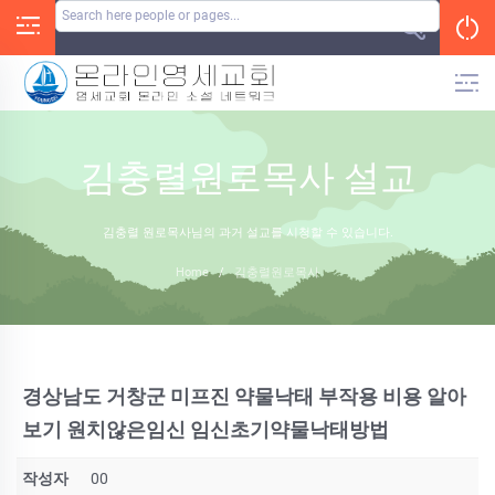
Skip
to
content
김충렬원로목사 설교
김충렬 원로목사님의 과거 설교를 시청할 수 있습니다.
Home
/
김충렬원로목사
경상남도 거창군 미프진 약물낙태 부작용 비용 알아
보기 원치않은임신 임신초기약물낙태방법
작성자
00