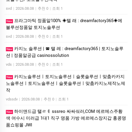
svd
|
2026.08.08
|
추천 0
|
조회 1
프라그마틱 정품알100% ◈텔 래 : dreamfactory365◈에
New
볼루션정품알 토지노솔루션
svd
|
2026.08.08
|
추천 0
|
조회 1
카지노 솔루션 | ☎ 탤 레 : dreamfactory365 | 토지노솔루
New
션 | 정품알공급 casinossolution
vds
|
2026.08.08
|
추천 0
|
조회 1
카지노솔루션ㅣ토지노솔루션ㅣ슬롯솔루션ㅣ맞춤카카지
New
노솔루션ㅣ토지노솔루션ㅣ슬롯솔루션ㅣ맞춤카지노제작노제
작
vdssdv
|
2026.08.08
|
추천 0
|
조회 1
하이앤드급 탤ㄹㅔ sssreo 싸싸숴러,COM 에르메스주황
New
색 여수시 미러급 1대1 직구 명품 가방 에르메스장지갑 홍콩명
품쇼핑몰 JWI