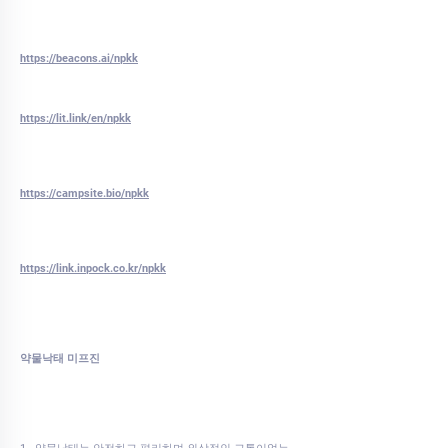
https://beacons.ai/npkk
https://lit.link/en/npkk
https://campsite.bio/npkk
https://link.inpock.co.kr/npkk
약물낙태 미프진