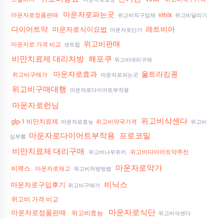
마운자로파는곳
vinix
마운자로정품판매
위고비직구업체
위고비달리기
다이어트약
레트비아
마운자로식이요법
마운자로단가
위고비판매
마운자로 가격 비교
센트립
비만치료제 대리처방
해포쿠
위고비대리구매
마운자로효과
울트라킹콩
위고비구매가
마운자로파는곳
위고비구매대행
마운자로다이어트부작용
마운자로런닝
위고비삭센다
glp-1 비만치료제
위고비약국가격
마운자로효능
위고비
마운자로다이어트부작용
프로코밀
심부름
비만치료제 대리구매
위고비다이어트약추천
위고비나무위키
마운자로약가
비맥스
마운자로재고
위고비처방방법
비닉스
마운자로구입후기
위고비구매가
위고비 가격 비교
마운자로식단
마운자로정품판매
위고비효능
위고비삭센다