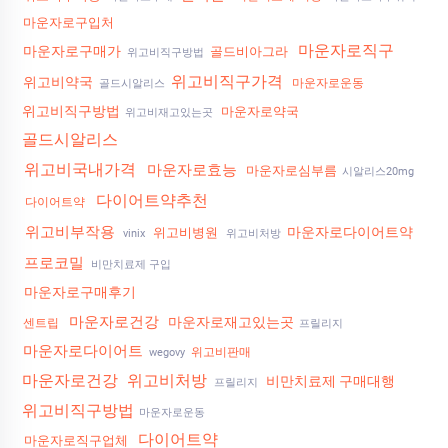
마운자로구입처
마운자로직구
마운자로구매가
골드비아그라
위고비직구방법
위고비직구가격
위고비약국
마운자로운동
골드시알리스
위고비직구방법
마운자로약국
위고비재고있는곳
골드시알리스
위고비국내가격
마운자로효능
마운자로심부름
시알리스20mg
다이어트약추천
다이어트약
위고비부작용
마운자로다이어트약
위고비병원
vinix
위고비처방
프로코밀
비만치료제 구입
마운자로구매후기
마운자로건강
마운자로재고있는곳
센트립
프릴리지
마운자로다이어트
위고비판매
wegovy
마운자로건강
위고비처방
비만치료제 구매대행
프릴리지
위고비직구방법
마운자로운동
다이어트약
마운자로직구업체