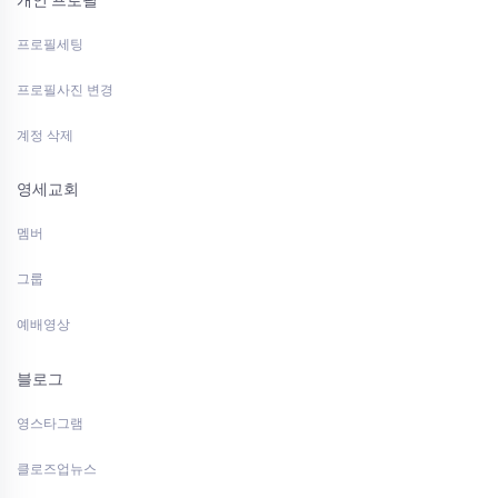
프로필세팅
프로필사진 변경
계정 삭제
영세교회
멤버
그룹
예배영상
블로그
영스타그램
클로즈업뉴스