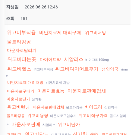
작성일
2026-06-26 12:46
조회
181
위고비부작용
비만치료제 대리구매
위고비처방
울트라킹콩
마운자로달리기
위고비파는곳
시알리스
다이어트약
비아그라100mg
위고비헬스
위고비다이어트후기
성인약국
위고비부작용
vima
x
비만치료제 대리처방
비만치료제 처방
마운자로판매업체
마운자로효능
마운자로구매가
마운자로단가
신기환
위고비런닝
비아그라
마운자로판매업체
울트라킹콩
성인약국
위고비용량
위고비직구가격
울트라킹콩
마운자로구입후기
골드시알리
마운자로판매
위고비단가
스
시알리스
위고비당뇨
신기환
vinix
프릴리지
위고비직구가격
마운자로효능