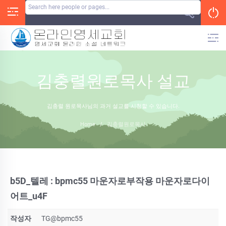
Skip
to
content
김충렬원로목사 설교
김충렬 원로목사님의 과거 설교를 시청할 수 있습니다.
Home
/
김충렬원로목사
b5D_텔레 : bpmc55 마운자로부작용 마운자로다이
어트_u4F
작성자
TG@bpmc55