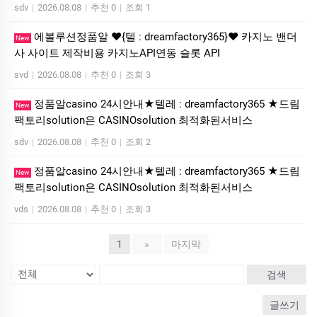
sdv
|
2026.08.08
|
추천 0
|
조회 1
에볼루션정품알 ❤️{텔 : dreamfactory365}❤️ 카지노 밴더
New
사 사이트 제작비용 카지노API연동 슬롯 API
svd
|
2026.08.08
|
추천 0
|
조회 3
정품알casino 24시안내★텔레 : dreamfactory365 ★드림
New
팩토리solution은 CASINOsolution 최적화된서비스
sdv
|
2026.08.08
|
추천 0
|
조회 2
정품알casino 24시안내★텔레 : dreamfactory365 ★드림
New
팩토리solution은 CASINOsolution 최적화된서비스
vds
|
2026.08.08
|
추천 0
|
조회 3
1
»
마지막
검색
글쓰기