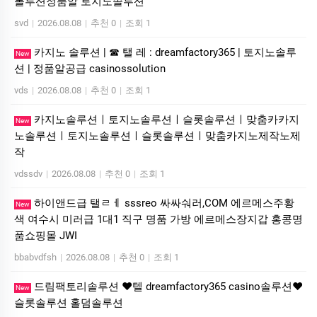
볼루션정품알 토지노솔루션
svd
|
2026.08.08
|
추천 0
|
조회 1
카지노 솔루션 | ☎ 탤 레 : dreamfactory365 | 토지노솔루
New
션 | 정품알공급 casinossolution
vds
|
2026.08.08
|
추천 0
|
조회 1
카지노솔루션ㅣ토지노솔루션ㅣ슬롯솔루션ㅣ맞춤카카지
New
노솔루션ㅣ토지노솔루션ㅣ슬롯솔루션ㅣ맞춤카지노제작노제
작
vdssdv
|
2026.08.08
|
추천 0
|
조회 1
하이앤드급 탤ㄹㅔ sssreo 싸싸숴러,COM 에르메스주황
New
색 여수시 미러급 1대1 직구 명품 가방 에르메스장지갑 홍콩명
품쇼핑몰 JWI
bbabvdfsh
|
2026.08.08
|
추천 0
|
조회 1
드림팩토리솔루션 ❤️텔 dreamfactory365 casino솔루션❤️
New
슬롯솔루션 홀덤솔루션