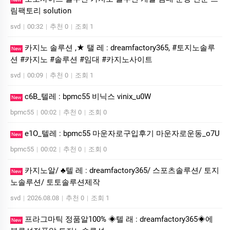
림팩토리 solution
svd
|
00:32
|
추천 0
|
조회 1
카지노 솔루션 ,★ 탤 레 : dreamfactory365, #토지노솔루
New
션 #카지노 #솔루션 #임대 #카지노사이트
svd
|
00:09
|
추천 0
|
조회 1
c6B_텔레 : bpmc55 비닉스 vinix_u0W
New
bpmc55
|
00:02
|
추천 0
|
조회 0
e1O_텔레 : bpmc55 마운자로구입후기 마운자로운동_o7U
New
bpmc55
|
00:02
|
추천 0
|
조회 0
카지노알/ ♣텔 레 : dreamfactory365/ 스포츠솔루션/ 토지
New
노솔루션/ 토토솔루션제작
svd
|
2026.08.08
|
추천 0
|
조회 1
프라그마틱 정품알100% ◈텔 래 : dreamfactory365◈에
New