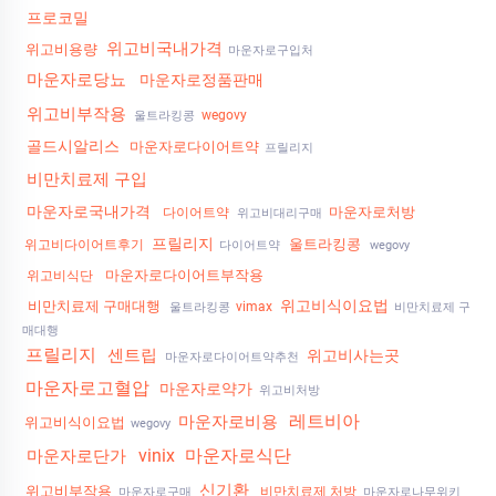
프로코밀
위고비국내가격
위고비용량
마운자로구입처
마운자로당뇨
마운자로정품판매
위고비부작용
wegovy
울트라킹콩
골드시알리스
마운자로다이어트약
프릴리지
비만치료제 구입
마운자로국내가격
마운자로처방
다이어트약
위고비대리구매
프릴리지
울트라킹콩
위고비다이어트후기
다이어트약
wegovy
마운자로다이어트부작용
위고비식단
위고비식이요법
비만치료제 구매대행
vimax
울트라킹콩
비만치료제 구
매대행
프릴리지
센트립
위고비사는곳
마운자로다이어트약추천
마운자로고혈압
마운자로약가
위고비처방
레트비아
마운자로비용
위고비식이요법
wegovy
vinix
마운자로식단
마운자로단가
신기환
위고비부작용
비만치료제 처방
마운자로구매
마운자로나무위키