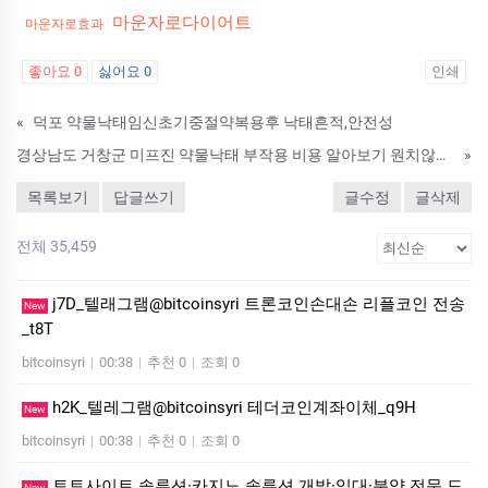
마운자로다이어트
마운자로효과
좋아요
0
싫어요
0
인쇄
«
덕포 약물낙태임신초기중절약복용후 낙태흔적,안전성
경상남도 거창군 미프진 약물낙태 부작용 비용 알아보기 원치않은임신 임신초기약물낙태방법
»
목록보기
답글쓰기
글수정
글삭제
전체 35,459
j7D_텔래그램@bitcoinsyri 트론코인손대손 리플코인 전송
New
_t8T
bitcoinsyri
|
00:38
|
추천 0
|
조회 0
h2K_텔레그램@bitcoinsyri 테더코인계좌이체_q9H
New
bitcoinsyri
|
00:38
|
추천 0
|
조회 0
토토사이트 솔루션·카지노 솔루션 개발·임대·분양 전문 드
New