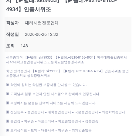
서 【▶텔레: skt9933】【▶텔레:+8210-8165-
4934】인증서위조
작성자
대리시험전문업체
작성일
2026-06-26 12:32
조회
148
신분증제작 【▶텔레: skt9933】【▶텔레:+8210-8165-4934】미국대학졸업증명서
제작,대학교졸업증명서위조,고등학교졸업증명서위조
학업 성적증명서 【▶텔레: skt9933】【▶텔레:+8210-8165-4934】인증서위조 졸업
조증명서위조 성적증명서위조
▣ 확인이 원하는 확실한 보증서를 만나실 수 있습니다.
▣ 고객님께 철통 보안과 안전 시스템으로 완벽하게 인증됩니다.
▣ 걱정하시는 분들은 신속히 서비스를 제공해 드리겠습니다.
▣ 전산등록 = 졸업증명서 = 대학졸업증명서 = 국문졸업증명서 = 최종학력증명서
▣ 졸업장 = 학위증 = 아포스티유 = 학교졸업증명서 = 정품인증
▣ 토익성적표 = 토익 = 대출서류 = 학위증 = 외계인졸업증