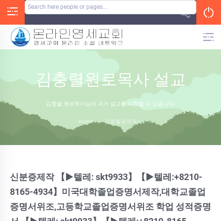
Skip
to
content
김충렬원로목사 설교
김충렬 원로목사님의 과거 설교를 시청할 수 있습니다.
Home
/
김충렬원로목사
신분증제작 【▶텔레: skt9933】【▶텔레:+8210-
8165-4934】미국대학졸업증명서제작,대학교졸업
증명서위조,고등학교졸업증명서위조 학업 성적증명