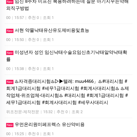
임신 8주차 미프진 복용하려하는데 질문 아기지우는약해
New
외직구방법
00
|
15:57
|
추천 0
|
조회 1
서현 약물낙태유산유도제비용및효능
New
00
|
15:50
|
추천 0
|
조회 1
미성년자 성인 임신낙태수술요임신초기낙태알약낙태확
New
률
00
|
15:38
|
추천 0
|
조회 1
♨️자격증대리시험♨️▷▶텔레: muu4466」♨️#대리시험 #
New
회계1급대리시험 #세무1급대리시험 #회계사대리시험♨️ ♨️제
작업체-위조업체-대리시험♨️ #대리시험 #회계1급대리시험 #
세무1급대리시험 #회계사대리시험 #세무사대리시
위조전문-제작전문
|
15:32
|
추천 0
|
조회 2
우먼온리원미페프렉스 유산약비용
New
00
|
15:25
|
추천 0
|
조회 1