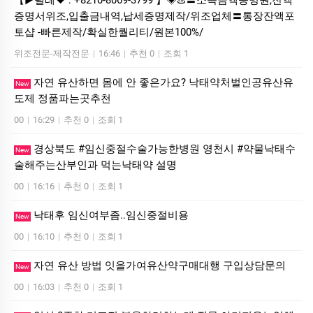
【▶텔레♥ : +8210-8069-3799 】◈♨️〓소득금액증명원,잔액
증명서위조,입출금내역,납세증명제작/위조업체〓통장잔액포
토샵 -빠른제작/확실한퀄리티/원본100%/
위조전문-제작전문
|
16:46
|
추천 0
|
조회 1
자연 유산하면 몸에 안 좋은가요? 낙태약처벌인공유산유
New
도제 정품파는곳추천
00
|
16:29
|
추천 0
|
조회 1
경상북도 #임신중절수술가능한병원 영천시 #약물낙태수
New
술해주는산부인과 먹는낙­태약 설명
00
|
16:16
|
추천 0
|
조회 1
낙태후 임신여부좀..임신중절비용
New
00
|
16:10
|
추천 0
|
조회 1
자연 유산 방법 잇을가여유산약구매대행 구입상담문의
New
00
|
16:03
|
추천 0
|
조회 1