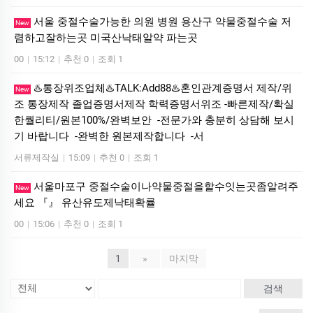
서울 중절수술가능한 의원 병원 용산구 약물중절수술 저
New
렴하고잘하는곳 미국산낙­태알약 파는곳
00
|
15:12
|
추천 0
|
조회 1
♨️통장위조업체♨️TALK:Add88♨️혼인관계증명서 제작/위
New
조 통장제작 졸업증명서제작 학력증명서위조 -빠른제작/확실
한퀄리티/원본100%/완벽보안 -전문가와 충분히 상담해 보시
기 바랍니다 -완벽한 원본제작합니다 -서
서류제작실
|
15:09
|
추천 0
|
조회 1
서울마포구 중절수술이나약물중절을할수잇는곳좀알려주
New
세요 『』 유산유도제낙태확률
00
|
15:06
|
추천 0
|
조회 1
1
»
마지막
검색