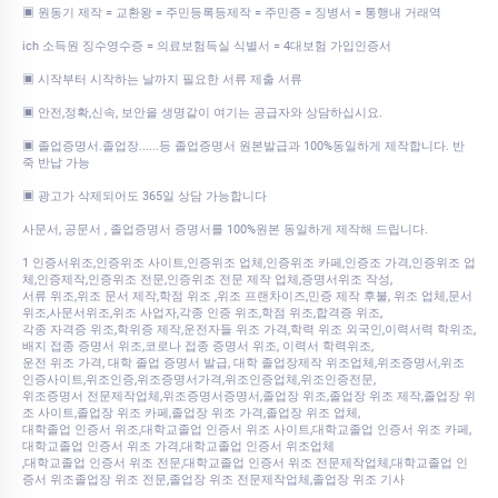
▣ 원동기 제작 = 교환왕 = 주민등록등제작 = 주민증 = 징병서 = 통행내 거래역
ich 소득원 징수영수증 = 의료보험득실 식별서 = 4대보험 가입인증서
▣ 시작부터 시작하는 날까지 필요한 서류 제출 서류
▣ 안전,정확,신속, 보안을 생명같이 여기는 공급자와 상담하십시요.
▣ 졸업증명서.졸업장......등 졸업증명서 원본발급과 100%동일하게 제작합니다. 반
죽 반납 가능
▣ 광고가 삭제되어도 365일 상담 가능합니다
사문서, 공문서 , 졸업증명서 증명서를 100%원본 동일하게 제작해 드립니다.
1 인증서위조,인증위조 사이트,인증위조 업체,인증위조 카페,인증조 가격,인증위조 업
체,인증제작,인증위조 전문,인증위조 전문 제작 업체,증명서위조 작성,
서류 위조,위조 문서 제작,학점 위조 ,위조 프랜차이즈,민증 제작 후불, 위조 업체,문서
위조,사문서위조,위조 사업자,각종 인증 위조,학점 위조,합격증 위조,
각종 자격증 위조,학위증 제작,운전자들 위조 가격,학력 위조 외국인,이력서력 학위조,
배지 접종 증명서 위조,코로나 접종 증명서 위조, 이력서 학력위조,
운전 위조 가격, 대학 졸업 증명서 발급, 대학 졸업장제작 위조업체,위조증명서,위조
인증사이트,위조인증,위조증명서가격,위조인증업체,위조인증전문,
위조증명서 전문제작업체,위조증명서증명서,졸업장 위조,졸업장 위조 제작,졸업장 위
조 사이트,졸업장 위조 카페,졸업장 위조 가격,졸업장 위조 업체,
대학졸업 인증서 위조,대학교졸업 인증서 위조 사이트,대학교졸업 인증서 위조 카페,
대학교졸업 인증서 위조 가격,대학교졸업 인증서 위조업체
,대학교졸업 인증서 위조 전문,대학교졸업 인증서 위조 전문제작업체,대학교졸업 인
증서 위조졸업장 위조 전문,졸업장 위조 전문제작업체,졸업장 위조 기사