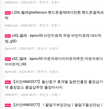
tetherzon
|
2026.08.07
|
추천 0
|
조회 1
L334_텔레@tetherzon 핸드폰결제테더전환 핸드폰결제세
New
탁
tetherzon
|
2026.08.07
|
추천 0
|
조회 1
s3Q_텔레 : bpmc55 비만치료제 처방 비만치료제 대리처
New
방_g5O
bpmc55
|
2026.08.07
|
추천 0
|
조회 0
s5Z_텔레 : bpmc55 마운자로다이어트약추천 마운자로다
New
이어트약_i9X
bpmc55
|
2026.08.07
|
추천 0
|
조회 0
【라인HNK5577】울산중구 휴게텔 일본인출장 출장샵가
New
격 출장업소 콜걸샵추천 출장마사지
HNK5577
|
2026.08.07
|
추천 0
|
조회 1
【라인HNK5577】ㅣ팔달구부킹만남ㅣ팔달구돌싱만남ㅣ
New