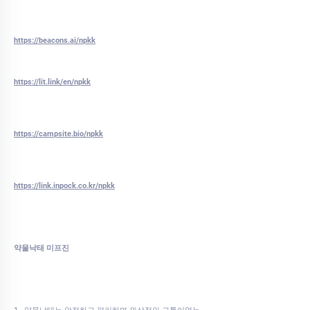
https://beacons.ai/npkk
https://lit.link/en/npkk
https://campsite.bio/npkk
https://link.inpock.co.kr/npkk
약물낙태 미프진