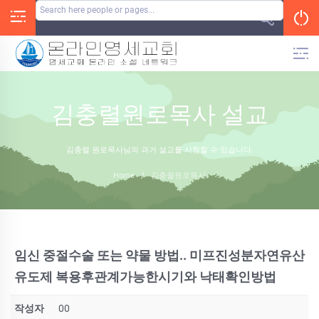
Skip
to
content
김충렬원로목사 설교
김충렬 원로목사님의 과거 설교를 시청할 수 있습니다.
Home
/
김충렬원로목사
임신 중절수술 또는 약물 방법.. 미프진성분자연유산
유도제 복용후관계가능한시기와 낙태확인방법
작성자
00