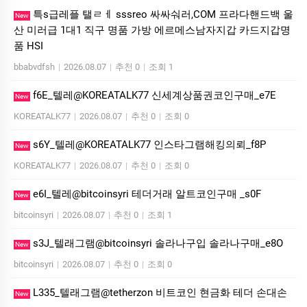
특s급레플 탤ㄹㅔ sssreo 싸싸숴러,COM 프라다핸드백 울
New
산 미러급 1대1 직구 명품 가방 에르메스남자지갑 카드지갑명
품 HSI
bbabvdfsh
|
2026.08.07
|
추천 0
|
조회 1
f6E_텔레@KOREATALK77 신세계상품권코인구매_e7E
New
KOREATALK77
|
2026.08.07
|
추천 0
|
조회 0
s6Y_텔레@KOREATALK77 인스타그램해킹의뢰_f8P
New
KOREATALK77
|
2026.08.07
|
추천 0
|
조회 0
e6I_텔레@bitcoinsyri 테더거래 알트코인구매 _s0F
New
bitcoinsyri
|
2026.08.07
|
추천 0
|
조회 1
s3J_텔래그램@bitcoinsyri 솔라나구입 솔라나구매_e8O
New
bitcoinsyri
|
2026.08.07
|
추천 0
|
조회 0
L335_텔래그램@tetherzon 비트코인 현금화 테더 손대손
New