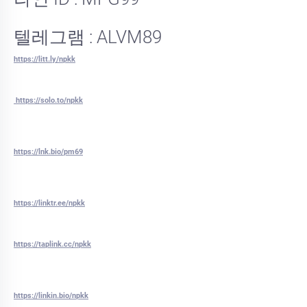
텔레그램 : ALVM89
https://litt.ly/npkk
https://solo.to/npkk
https://lnk.bio/pm69
https://linktr.ee/npkk
https://taplink.cc/npkk
https://linkin.bio/npkk