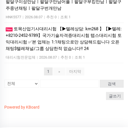
팔달구이성만남ㅣ팔달구만남어플ㅣ팔달구부킹만남ㅣ팔달구
주중년채팅ㅣ팔달구번개만남
HNK5577
|
2026.08.07
|
추천 0
|
조회 1
토목산업기사대리시험 【▶텔레상담: km268 】【▶텔레:
New
+8210-2452-9789】국가기술자격증대리시험 텝스대리시험 토
익대리시험 ✅본 업체는 1:1채팅으로만 상담해드립니다 오픈
채팅$텔레채널/그룹 상담한적 없습니다!! 24
대리시험전문업체
|
2026.08.07
|
추천 0
|
조회 1
1
»
마지막
검색
글쓰기
Powered by KBoard