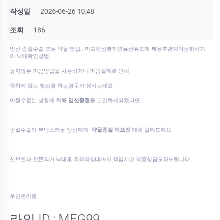
작성일
2026-06-26 10:48
조회
186
임신 중절수술 또는 약물 방법.. 미프진성분자연유산유도제 복용후관계가능한시기
와 낙태확인방법
옳지않은 피임방법을 사용하거나 피임실패로 인해
원하지 않는 임신을 하는경우가 생기는데요
어쩔수없는 상황에 처해
임신중절
을 고민하게되었다면
중절수술이 부담스러운 당신에게
약물중절 미프진
대해 알려드려요
산부인과 전문의가 낙태후 회복되실때까지 책임지고 복용상담도와드립니다
우먼온리원
라인 ID : MFG99