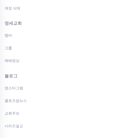
계정 삭제
영세교회
멤버
그룹
예배영상
블로그
영스타그램
클로즈업뉴스
교회주보
시리즈설교