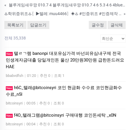
«
블루게임새우깡 010.7 4 블루게임새우깡 010.7 4 6 5.3 4 6 4blue 카지노 사이트@블루게임@블루바둑이게임총판6 5.3 4 6 4blue 카지노 사이트@블루게임@블루바둑이게임총판
♨️학위증위조♨️〖▶텔레: muu4466〗◈♨️ #민증위조 #민증제작 #통장위조 #통장제작 #학위증위조 #학위증제작 ♨️ ♨️ 수정업체-제작업체-위조업체-대리시험♨️ ▣ 고객님께 철통 보안과 안전한 시스템으로 완벽한 증
»
목록보기
답글쓰기
글수정
글삭제
전체 35,338
탤ㄹㄱ램 banonpi 대포유심가격 바넌피유심내구제 전국
New
민생계자금대출 당일개인돈 울산 20만원30만원 급한돈드려요
HAE
bbabvdfsh
|
01:20
|
추천 0
|
조회 1
h6C_텔래@bitcoinsyri 코인 현금화 수수료 코인현금화수
New
수료_n5I
bitcoinsyri
|
00:05
|
추천 0
|
조회 0
f4O_텔래그램@bitcoinsyri 구매대행 코인돈세탁 _x0N
New
bitcoinsyri
|
00:04
|
추천 0
|
조회 0