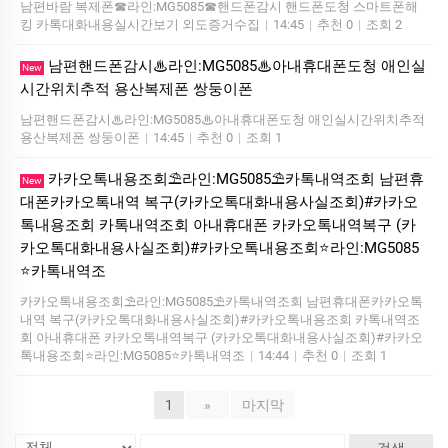
남편바람 복제폰☎라인:MG5085☎핸드폰감시 핸드폰도청 스마트폰해
킹 카톡대화내용실시간보기 외도증거수집
|
14:45
|
추천 0
|
조회 2
남편핸드폰감시♨라인:MG5085♨아내휴대폰도청 애인실
New
시간위치추적 용산복제폰 쌍둥이폰
남편핸드폰감시♨라인:MG5085♨아내휴대폰도청 애인실시간위치추적
용산복제폰 쌍둥이폰
|
14:45
|
추천 0
|
조회 1
카카오톡내용조회⛱️라인:MG5085⛱️카톡내역조회 남편휴
New
대폰카카오톡내역 복구(카카오톡대화내용사실조회)#카카오
톡내용조회 카톡내역조회 아내휴대폰 카카오톡내역복구 (카
카오톡대화내용사실조회)#카카오톡내용조회⭐라인:MG5085
⭐카톡내역조
카카오톡내용조회⛱️라인:MG5085⛱️카톡내역조회 남편휴대폰카카오톡
내역 복구(카카오톡대화내용사실조회)#카카오톡내용조회 카톡내역조
회 아내휴대폰 카카오톡내역복구 (카카오톡대화내용사실조회)#카카오
톡내용조회⭐라인:MG5085⭐카톡내역조
|
14:44
|
추천 0
|
조회 1
1
»
마지막