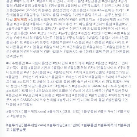
홀­덤 #하하포­커 #사 #블루사이트 인디고바둑이 홀­덤 #실전홀­덤 #건대홀­덤 #경기
홀­덤 #MGM홀­덤 #풀팟홀­덤 #원샷홀­덤 #홀­덤방법 #유튜브홀­덤 # 성인피시방 와일
드홀덤game (indigo) 에볼루션 홀­덤생­방송와일드홀­덤사이트 #a무료예능 드라마 #
한게임홀­덤 #홀­덤우승 #적토마홀­덤 #w홀­덤 #이벤트홀­덤 #토지노솔루션분양 #모
바일
홀­덤게임
#실전홀­덤포­커게임 #MGM #필리핀카토지노 #홀­덤링게임 #온라인
홀­덤 #전국홀­덤 #홀텍사스­홀­덤 #사이트추천 #모바일홀­덤 #인터넷홀­덤 #홀­덤#맞고
#블루#블루홀­덤 #와일드 홀덤 API 솔루션 성인피시방 와일드홀덤바둑이 성인피시
방 와일드홀덤GAME #성인PC게임 #온라인홀­덤 #게임장 #성인PC방#내주변 #환전
가능 #이벤트대회 #홀­덤치­는곳 #웹홀­덤 #무설치홀­덤 #W홀­덤 #홀­덤­사이트 #현­금
홀­덤­사이트 #홀­덤­사이트추천 #홀­덤추천#텍사스­홀­덤 #온라인홀­덤 #홀­덤­사이트 #
아이폰홀­덤 #모바일홀­덤 #홀­덤토너먼트 #근처홀­덤펍 #홀­덤하는곳 #홀­덤펍추천 #
온라인포­커 #인터넷포­커 #모바일포­커 #포­커치­는곳 #온라인홀­덤추천 #온라인홀­덤
순­위덤위치
#내주변홀­덤 #우리동네홀­덤펍 #토너먼트 #보드카페 #홀­덤 #홀­덤펍 #홀­덤바 인디
고바둑이 홀­덤 #홀­덤토너먼트 #홀­덤대회 #홀­덤동호회 #온라인홀­덤­사이트 #우리동
네오프홀­덤 #우리동네홀­덤 #펍 #홀­덤펍위치 #위치 #오프라인홀­덤 #홀­덤그라인딩
#홀­덤핸드 #세븐포­커 #텍사스­홀­덤족보 #세븐포­커족보 #홀­덤족보 #페어 #투페어 #
트리플 #스트레이트 #플러쉬 #와일드 홀덤 API 솔루션 성인피시방 와일드홀덤바둑
이 성인피시방 와일드홀덤GAME #풀하우스 #슬롯사이트 CASINO사이트추천바둑이
#스트레이트플러쉬 #로얄스트레이트플러쉬 #노페어 #피망바둑이 #블루포­커족보
#홀­덤선수 #무료영화 #오프홀­덤 #블루매장 #풀팟홀­덤 #한게임홀­덤 #하하포­커 #슬
롯사이트 CASINO사이트추천게임 #블루사이트 인디고바둑이 홀­덤 #실전홀­덤 #건
대홀­덤 #경기홀­덤
#블루게임( 블루게임.com) #블루게임(코드: 민트) #블루홀덤 #블루바둑이 #블루맞
고 #블루슬롯
#블루게임( 블루게임.com) #블루게임(코드: 민트) #블루홀덤 #블루바둑이 #블루맞
고 #블루슬롯