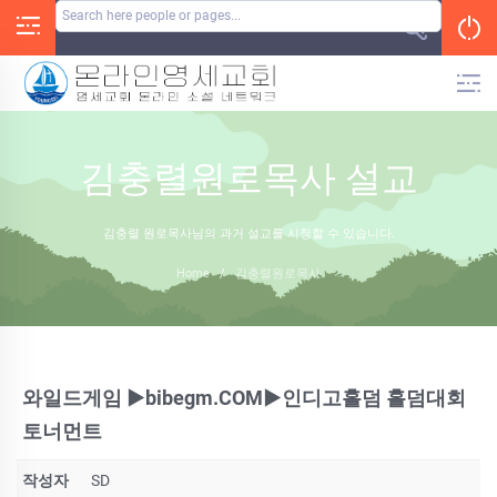
Skip
to
content
김충렬원로목사 설교
김충렬 원로목사님의 과거 설교를 시청할 수 있습니다.
Home
/
김충렬원로목사
와일드게임 ▶bibegm.COM▶인디고홀덤 홀덤대회
토너먼트
작성자
SD