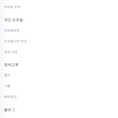
이메일 문의
개인 프로필
프로필세팅
프로필사진 변경
계정 삭제
영세교회
멤버
그룹
예배영상
블로그