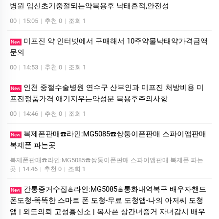
병원 임신초기중절되는약복용후 낙태흔적,안전성
00
|
15:05
|
추천 0
|
조회 1
미프진 약 인터넷에서 구매해서 10주약물낙태약가격금액
New
문의
00
|
14:53
|
추천 0
|
조회 1
인천 중절수술병원 연수구 산부인과 미프진 처방비용 미
New
프진정품가격 애기지우는약성분 복용후주의사항
00
|
14:46
|
추천 0
|
조회 1
복제폰판매☎️라인:MG5085☎️쌍둥이폰판매 스파이앱판매
New
복제폰 파는곳
복제폰판매☎️라인:MG5085☎️쌍둥이폰판매 스파이앱판매 복제폰 파는
곳
|
14:46
|
추천 0
|
조회 1
간통증거수집♨️라인:MG5085♨️통화내역복구 배우자핸드
New
폰도청-똑똑한 스마트 폰 도청-무료 도청앱-나의 아저씨 도청
앱 | 외도의뢰 고성흥신소 | 복사폰 상간녀증거 자녀감시 배우