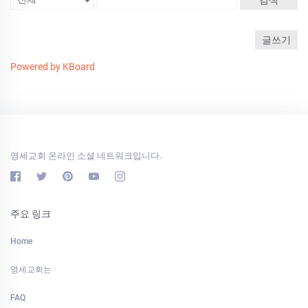
검색
글쓰기
Powered by KBoard
영세교회 온라인 소셜 네트워크입니다.
주요 링크
Home
영세교회는
FAQ