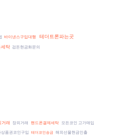
테더트론파는곳
법
바이낸스구입대행
돈세탁
검돈현금화문의
직거래
장외거래
핸드폰결제세탁
모든코인 고가매입
화상품권코인구입
해외선물현금인출
테더코인송금