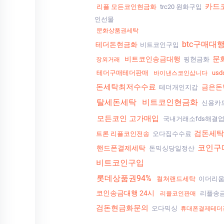
카드
리플 모든코인현금화
trc20 원화구입
인선물
문화상품권세탁
btc구매대
테더돈현금화
비트코인구입
문
비트코인송금대행
핑현금화
장외거래
테더구매테더판매
us
바이낸스코인삽니다
돈세탁최저수수료
금은돈
테더개인지갑
탈세돈세탁
비트코인현금화
신용카
모든코인 고가매입
국내거래소fds해결
검돈세탁
트론 리플코인전송
오다집수수료
코인구
핸드폰결제세탁
돈믹싱당일정산
비트코인구입
롯데상품권94%
컬쳐랜드세탁
이더리움
코인송금대행 24시
리플송
리플코인판매
검돈현금화문의
오다믹싱
휴대폰결제테더