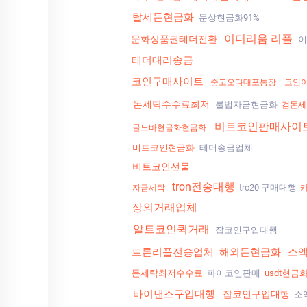
탈세돈현금화
문상현금화91%
이더리움 리플
문화상품권테더전환
이
테더대리송금
코인구매사이트
중고오다대포통장
코인
돈세탁수수료최저
불법자금현금화
검돈세
비트코인판매사이
골드바현금화현금화
비트코인현금화
테더송금업체
비트코인선물
tron전송대행
trc20 구매대행
자금세탁
장외거래업체
알트코인퀵거래
잡코인구입대행
트론리플전송업체
해외돈현금화
소
돈세탁최저수수료
파이코인판매
usdt현금
바이낸스구입대행
잡코인구입대행
소