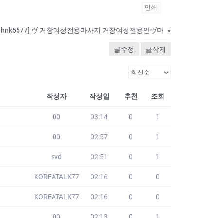
인쇄
 hnk5577] ヴ 거창여성전용마사지 거창여성전용안ヴ마
»
글수정
글삭제
작성자
작성일
추천
조회
00
03:14
0
1
00
02:57
0
1
svd
02:51
0
1
KOREATALK77
02:16
0
0
KOREATALK77
02:16
0
0
00
02:13
0
1