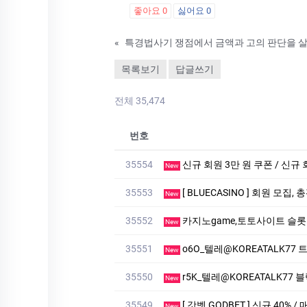
좋아요
0
싫어요
0
«
특경법사기 쟁점에서 금액과 고의 판단을 
목록보기
답글쓰기
전체 35,474
번호
35554
신규 회원 3만 원 쿠폰 / 신규 
New
35553
[ BLUECASINO ] 회원 모집,
New
35552
카­지노game,토­토사이트 슬­롯머­
New
35551
o6O_텔레@KOREATALK77
New
35550
r5K_텔레@KOREATALK77 
New
35549
[ 갓벳 GODBET ] 신규 40% /
New