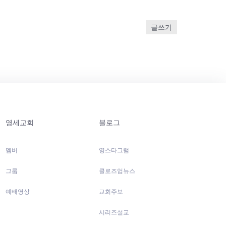
글쓰기
영세교회
블로그
멤버
영스타그램
그룹
클로즈업뉴스
예배영상
교회주보
시리즈설교