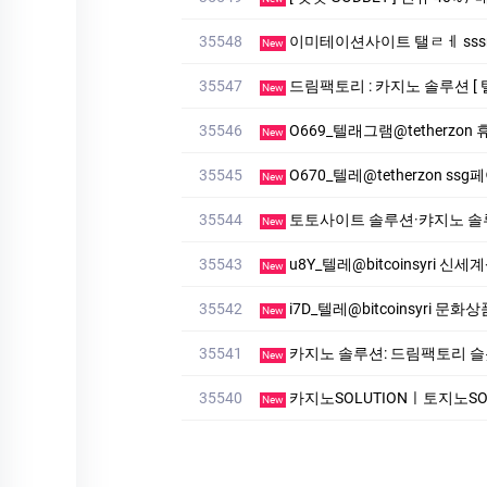
35548
이미테이션사이트 탤ㄹㅔ sssreo 
New
35547
드림팩토리 : 카­지노 솔­루션 [ 탤
New
35546
O669_텔래그램@tether
New
35545
O670_텔레@tetherzon 
New
35544
토­토사이트 솔루션·캬지노 솔루션
New
35543
u8Y_텔레@bitcoinsyri
New
35542
i7D_텔레@bitcoinsyri
New
35541
카지노 솔루션: 드림팩토리 슬롯알본사
New
35540
카­지노SOLUTIONㅣ토지노SOLUTI
New