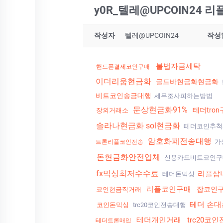
y0R_텔레@UPCOIN24
작성자
텔레@UPCOIN24
작성
불법자금세탁
핸드폰결제코인구매
이더리움현금화
골드바현금화현금화
비트코인송금대행
세무조사피하는방법
문상현금화91%
테더tro
장외거래소
솔라나현금화 sol현금화
테더코인추척
암호화폐전송대행
가
트론리플코인전송
돈현금화안전업체
신용카드비트코인
fx믹싱최저수수료
리플삽
테더돈믹싱
리플코인구매
잡코인
코인현금직거래
테더 손대
코인돈믹싱
trc20코인전송대행
테더개인거래
trc20코
테더트론매입