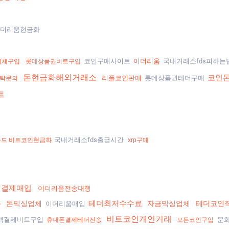
더리움현금화
코인구매사이트
이더리움
국내거래소fds피하는
이체구입
롯데상품권비트구입
돈현금화해외거래소
코인
리플코인판매
롯데상품권테더구매
탁문의
트
국내거래소fds출금시간
카드 비트코인현금화
xrp구매
액결제매입
이더리움전송대행
테더최저수수료
돈믹싱업체
자금믹싱업체
테더코인
화
이더리움매입
비트코인개인거래
액결제비트구입
문
휴대폰결제테더전송
모든코인구입