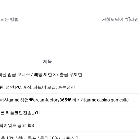
살피는 방법
거창토닥이 ヴ[라인
제목
회원 입금 보너스 / 배팅 제한 X / 출금 무제한
 총판, 성인 PC, 매장, 파트너 모집, 빠른정산
신game 창업❤dreamfactory365❤ 바­카라game casino gamesite
 트론 리플코인전송_b1I
블랙키워드 광고_i0S
 매충 10% / 최대 콤프 / 루징 10% / 크로스 O