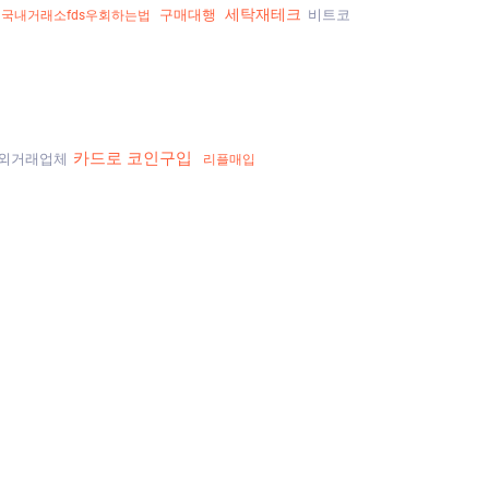
세탁재테크
구매대행
비트코
국내거래소fds우회하는법
카드로 코인구입
외거래업체
리플매입