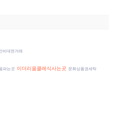
인비대면거래
이더리움클레식사는곳
움파는곳
문화상품권세탁