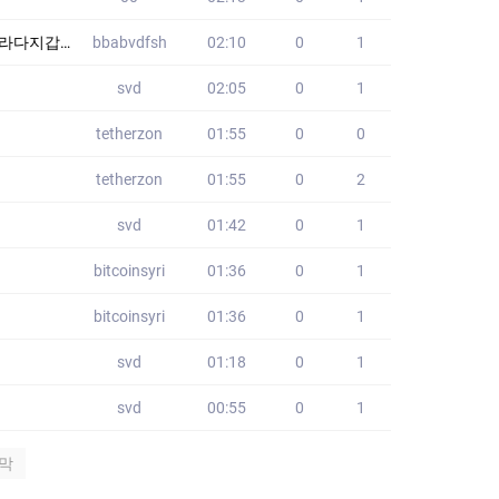
매입 VHL
bbabvdfsh
02:10
0
1
svd
02:05
0
1
tetherzon
01:55
0
0
tetherzon
01:55
0
2
svd
01:42
0
1
bitcoinsyri
01:36
0
1
bitcoinsyri
01:36
0
1
svd
01:18
0
1
svd
00:55
0
1
막