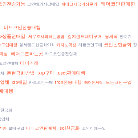
테더코인판매함
코인전송가능
코인해외지갑매입
재테크자금믹싱문의
행
비트코인전송대행
화상품권매입
컬쳐랜드테더구매
핑세탁
세무조사피하는방법
환치기
코인돈현금화
dc구입대행
컬쳐랜드현금화91%
카지노믹싱
리플코인구매
장
테더트론파는곳
믹싱
카드코인충전업체
테더거래
드코인대행
xrp구매
돈현금화방법
usdt판매대행
업체
업체
xrp매입
tron전송대행
모든코인구입
카드코인구매
테더돈세탁
매대행
현금화
금업체
sol현금화
테더코인판매함
블테구입
코인이체구입
전환