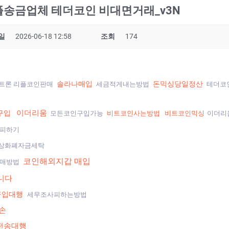
 리플송금업체 테더코인 비대면거래_v3N
일
2026-06-18 12:58
조회
174
솔라나매입
돈믹싱당일정산
트론 리플코인판매
세금적게내는방법
테더코
이더리움
n구입
모든코인구입가능
비트코인사는방법
비트코인믹싱
이더리
피하기
상화폐자금세탁
코인해외지갑 매입
구매방법
니다
구입대행
세무조사피하는방법
손
인전송대행