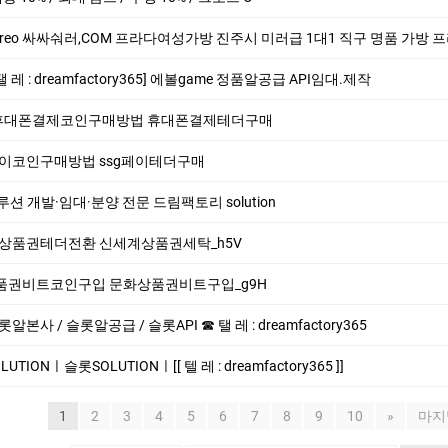
싸싸숴러,COM 프라다여성가방 진주시 미러급 1대1 직구 명품 가방 프라다지갑남자 명품가방
 레 : dreamfactory365] 에볼game 정품알공급 API임대.제작
zon 휴대폰결제코인구매방법 휴대폰결제테더구매
ssg페이코인구매방법 ssg페이테더구매
 개발·임대·분양 전문 드림팩토리 solution
 신세계상품권테더전환 신세계상품권세탁_h5V
 문화상품권비트코인구입 문화상품권비트구입_g9H
 / 슬롯알공급 / 슬롯API ☎ 탤 레 : dreamfactory365
ONㅣ슬롯SOLUTIONㅣ[[ 텔 레 : dreamfactory365 ]]
1
2
3
4
5
6
7
8
9
10
»
마지