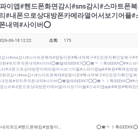
##스파이앱#핸드폰화면감시#sns감시#스마트
리#내폰으로상대방폰카메라열어서보기어플#스
폰내역#사이버⭕️
026-06-18 12:22
조회
175
드폰화면감시#sns감시#스마트폰복제#쌍둥이폰#톡내역복구#모든문자확인및복
#위치추적폰내역#사이버⭕️☎텔레GEEKK7⭕️⭕️☎ㅋ ㅏ톡GEEKK⭕️##
리#내폰으로상대방폰카메라열어서보기어플#스파이앱apk#복원#톡해킹방법#
이앱#핸드폰화면감시#sns감시#스마트폰복제#쌍둥이폰#톡내역복구#모든문자확
전화#위치추적폰내역#사이버⭕️☎텔레GEEKK7⭕️⭕️☎ㅋ ㅏ톡GEEKK⭕️
경소리#내폰으로상대방폰카메라열어서보기어플#스파이앱apk#복원#톡해킹
⭕️☎ㅋ ㅏ톡GEEKK⭕️##상간남#위자료#아내의외도#핸드폰해킹#쌍둥이폰#쌍둥이폰판매#실시간핸드폰화면감시#핸드폰카메라몰래켜기#핸드폰복제#상간녀증거#톡대화내용실시간보기#수발신내역조회 #온라인흥신소#실시간위치추적#휴대폰도청⭕️☎텔레