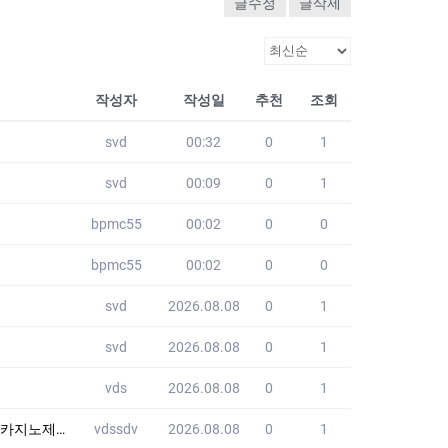
글수정
글삭제
작성자
작성일
추천
조회
svd
00:32
0
1
svd
00:09
0
1
bpmc55
00:02
0
0
bpmc55
00:02
0
0
svd
2026.08.08
0
1
svd
2026.08.08
0
1
vds
2026.08.08
0
1
제작노제작
vdssdv
2026.08.08
0
1