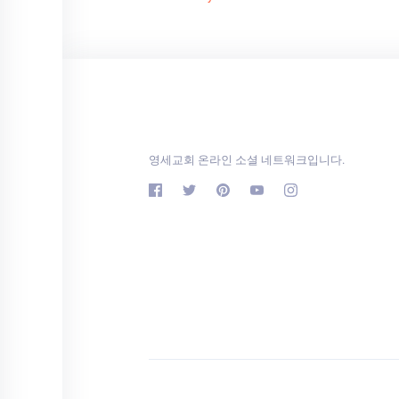
영세교회 온라인 소셜 네트워크입니다.