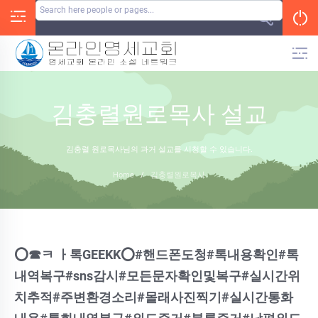
Skip
to
content
김충렬원로목사 설교
김충렬 원로목사님의 과거 설교를 시청할 수 있습니다.
Home
/
김충렬원로목사
⭕️☎ㅋ ㅏ톡GEEKK⭕️#핸드폰도청#톡내용확인#톡
내역복구#sns감시#모든문자확인및복구#실시간위
치추적#주변환경소리#몰래사진찍기#실시간통화