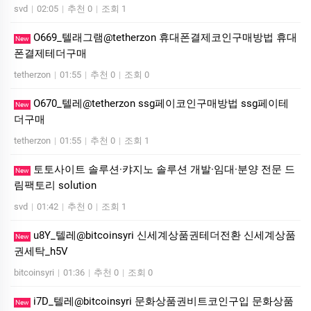
svd
|
02:05
|
추천 0
|
조회 1
O669_텔래그램@tetherzon 휴대폰결제코인구매방법 휴대
New
폰결제테더구매
tetherzon
|
01:55
|
추천 0
|
조회 0
O670_텔레@tetherzon ssg페이코인구매방법 ssg페이테
New
더구매
tetherzon
|
01:55
|
추천 0
|
조회 1
토­토사이트 솔루션·캬지노 솔루션 개발·임대·분양 전문 드
New
림팩토리 solution
svd
|
01:42
|
추천 0
|
조회 1
u8Y_텔레@bitcoinsyri 신세계상품권테더전환 신세계상품
New
권세탁_h5V
bitcoinsyri
|
01:36
|
추천 0
|
조회 0
i7D_텔레@bitcoinsyri 문화상품권비트코인구입 문화상품
New