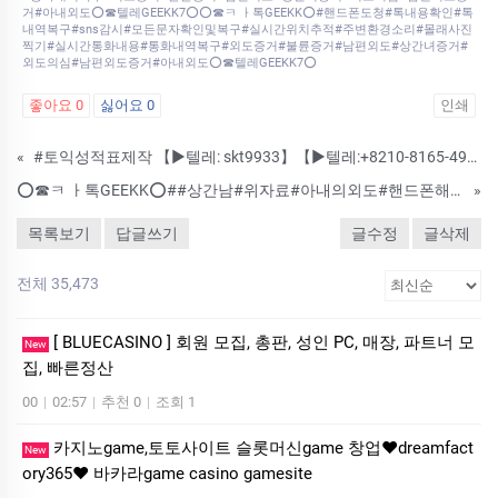
거#아내외도⭕️☎텔레GEEKK7⭕️⭕️☎ㅋ ㅏ톡GEEKK⭕️#핸드폰도청#톡내용확인#톡
내역복구#sns감시#모든문자확인및복구#실시간위치추적#주변환경소리#몰래사진
찍기#실시간통화내용#통화내역복구#외도증거#불륜증거#남편외도#상간녀증거#
외도의심#남편외도증거#아내외도⭕️☎텔레GEEKK7⭕️
좋아요
0
싫어요
0
인쇄
«
#토익성적표제작 【▶텔레: skt9933】【▶텔레:+8210-8165-4934】 #진단서위조 #주민등록증제작 #운전면허증제작 #병원진단서제작 #졸업증명서제작 ✍국내최고퀄리티!▶-대리-위조-제작-▶8년경력~안전보장
⭕️☎ㅋ ㅏ톡GEEKK⭕️##상간남#위자료#아내의외도#핸드폰해킹#쌍둥이폰#쌍둥이폰판매#실시간핸드폰화면감시#핸드폰카메라몰래켜기#핸드폰복제#상간녀증거#톡대화내용실시간보기#수발신내역조회 #온라인흥신소#실시간위치추적#휴대폰도청⭕️☎텔레
»
목록보기
답글쓰기
글수정
글삭제
전체 35,473
[ BLUECASINO ] 회원 모집, 총판, 성인 PC, 매장, 파트너 모
New
집, 빠른정산
00
|
02:57
|
추천 0
|
조회 1
카­지노game,토­토사이트 슬­롯머­신game 창업❤dreamfact
New
ory365❤ 바­카라game casino gamesite