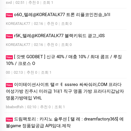
svd
|
02:51
|
추천 0
|
조회 1
o6O_텔레@KOREATALK77 트론 리플코인전송_b1I
New
KOREATALK77
|
02:16
|
추천 0
|
조회 0
r5K_텔레@KOREATALK77 블랙키워드 광고_i0S
New
KOREATALK77
|
02:16
|
추천 0
|
조회 0
[ 갓벳 GODBET ] 신규 40% / 매충 10% / 최대 콤프 / 루징
New
10% / 크로스 O
00
|
02:13
|
추천 0
|
조회 1
이미테이션사이트 탤ㄹㅔ sssreo 싸싸숴러,COM 프라다
New
여성가방 진주시 미러급 1대1 직구 명품 가방 프라다지갑남자
명품가방매입 VHL
bbabvdfsh
|
02:10
|
추천 0
|
조회 1
드림팩토리 : 카­지노 솔­루션 [ 탤 레 : dreamfactory365] 에
New
볼game 정품알공급 API임대.제작