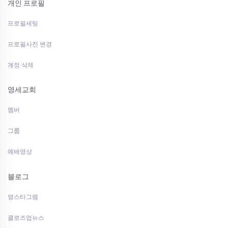
개인 프로필
프로필세팅
프로필사진 변경
계정 삭제
영세교회
멤버
그룹
예배영상
블로그
영스타그램
클로즈업뉴스