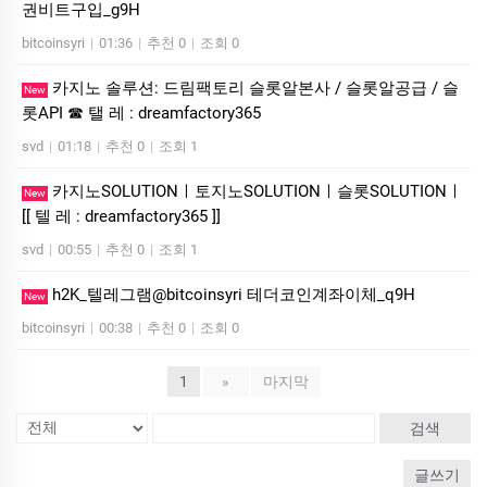
권비트구입_g9H
bitcoinsyri
|
01:36
|
추천 0
|
조회 0
카지노 솔루션: 드림팩토리 슬롯알본사 / 슬롯알공급 / 슬
New
롯API ☎ 탤 레 : dreamfactory365
svd
|
01:18
|
추천 0
|
조회 1
카­지노SOLUTIONㅣ토지노SOLUTIONㅣ슬롯SOLUTIONㅣ
New
[[ 텔 레 : dreamfactory365 ]]
svd
|
00:55
|
추천 0
|
조회 1
h2K_텔레그램@bitcoinsyri 테더코인계좌이체_q9H
New
bitcoinsyri
|
00:38
|
추천 0
|
조회 0
1
»
마지막
검색
글쓰기