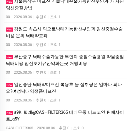
서울동작구 미프진 약물낙태수술가능한산부인과 카 자연
New
임신중절방법
00
|
2026.08.06
|
추천 0
|
조회 1
강원도 속초시 약으로낙태가능한산부인과 임신중절수술
New
비용 문의 낙­태약효과
00
|
2026.08.06
|
추천 0
|
조회 1
부산중구 낙태수술가능한 부인과 중절수술병원 약물중절
New
낙태비용 임신초기유산약파는곳 처방비용
00
|
2026.08.06
|
추천 0
|
조회 1
임신중단 낙태약미프진 복용후 물 섭취량은 얼마나 되나
New
요?여성낙­태약정품미­프진
00
|
2026.08.06
|
추천 0
|
조회 1
a9K_텔레@CASHFILTER365 테더무통 비트코인 판매사이
New
트_g5Y
CASHFILTER365
|
2026.08.06
|
추천 0
|
조회 0