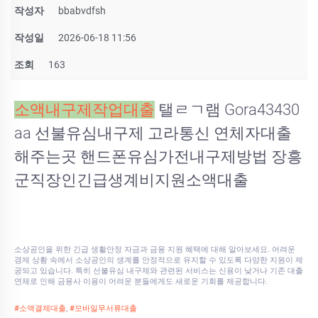
작성자
bbabvdfsh
작성일
2026-06-18 11:56
조회
163
소액내구제작업대출
탤ㄹㄱ램 Gora43430
aa 선불유심내구제 고라통신 연체자대출
해주는곳 핸드폰유심가전내구제방법 장흥
군직장인긴급생계비지원소액대출
소상공인을 위한 긴급 생활안정 자금과 금융 지원 혜택에 대해 알아보세요. 어려운
경제 상황 속에서 소상공인의 생계를 안정적으로 유지할 수 있도록 다양한 지원이 제
공되고 있습니다. 특히 선불유심 내구제와 관련된 서비스는 신용이 낮거나 기존 대출
연체로 인해 금융사 이용이 어려운 분들에게도 새로운 기회를 제공합니다.
#소액결제대출
,
#모바일무서류대출