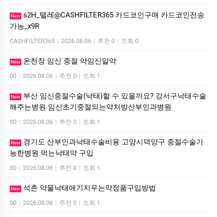
s2H_텔레@CASHFILTER365 카드코인구매 카드코인전송
New
가능_x9R
CASHFILTER365
|
2026.08.06
|
추천 0
|
조회 0
온천장 임신 중절 약임신알약
New
00
|
2026.08.06
|
추천 0
|
조회 1
부산 임신중절수술(낙태)할 수 있을까요? 강서구낙태수술
New
해주는병원 임신초기중절되는약처방산부인과병원
00
|
2026.08.06
|
추천 0
|
조회 1
경기도 산부인과낙태수술비용 고양시덕양구 중절수술가
New
능한병원 먹는낙­태약 구입
00
|
2026.08.06
|
추천 0
|
조회 1
석촌 약물낙태애기지우는약정품구입방법
New
00
|
2026.08.06
|
추천 0
|
조회 1