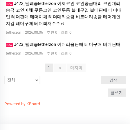
J422_텔레@tetherzon 이체코인 코인송금대리 코인대리
New
송금 코인이체 무통코인 코인무통 블테구입 블테판매 테더매
입 테더판매 테더이체 테더대리송금 비트대리송금 테더개인
지갑 테더구매 테더최저수수료
tetherzon
|
2026.08.06
|
추천 0
|
조회 0
J423_텔레@tetherzon 이더리움판매 테더구매 테더판매
New
tetherzon
|
2026.08.06
|
추천 0
|
조회 0
1
»
마지막
검색
글쓰기
Powered by KBoard