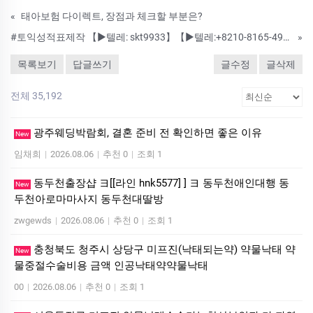
«
태아보험 다이렉트, 장점과 체크할 부분은?
#토익성적표제작 【▶텔레: skt9933】【▶텔레:+8210-8165-4934】 #진단서위조 #주민등록증제작 #운전면허증제작 #병원진단서제작 #졸업증명서제작 ✍국내최고퀄리티!▶-대리-위조-제작-▶8년경력~안전보장
»
목록보기
답글쓰기
글수정
글삭제
전체 35,192
광주웨딩박람회, 결혼 준비 전 확인하면 좋은 이유
New
임채희
|
2026.08.06
|
추천 0
|
조회 1
동두천출장샵 ヨ[[라인 hnk5577] ] ヨ 동두천애인대행 동
New
두천아로마마사지 동두천대딸방
zwgewds
|
2026.08.06
|
추천 0
|
조회 1
충청북도 청주시 상당구 미프진(낙태되는약) 약물낙태 약
New
물중절수술비용 금액 인공낙태약약물낙태
00
|
2026.08.06
|
추천 0
|
조회 1