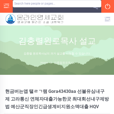
Skip
to
content
김충렬원로목사 설교
김충렬 원로목사님의 과거 설교를 시청할 수 있습니다.
Home
/
김충렬원로목사
현금버는앱 탤ㄹㄱ램 Gora43430aa 선불유심내구
제 고라통신 연체자대출가능한곳 최대회선내구제방
법 예산군직장인긴급생계비지원소액대출 HQV