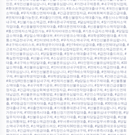
인돈, #개인선불유심삽니다, #선불유심팝니다, #가전내구제종류, #내구제정식업체,
#휴대폰연체대납소액, #달심매입합니다, #토스소액급전대출내구제, #개인신불회생
소액대출, #무직자통신연체자대출, #긴급경영안정자금, #피해회복지원금긴급대출,
#연체자대출가능한곳, #대출단기연체, #통신불량자소액대출가능, #통신사소액대출
내구제, #신불가능소액급전, #휴대폰내구제방법, #달심매입문의, #장기연체자소액
작업대출, #신용불량자연체자대출, #휴대폰연체자대출, #신용불량자소액작업대출,
#통신연체자소액급전가능, #무직자비대면소액대출, #기초수급자소액대출, #당일입
금소액대출, #당일소액대출대부, #카카오뱅크소액대출, #대학생30만원대출, #가개
통소액급전내구제, #인터넷테크추천, #무직자소액내구제, #개인선불폰유심팝니다,
#내구제시세리스트, #대학생무이자대출, #만19세비상금대출, #통신연체대납대출, #
근로자긴급재난지원자금, #타인명의유심칩매입문의, #안전비대면소액급전문의, #
외국인선불유심삽니다, #당일월변대출, #정부소액대출내구제, #급전대출드려요, #
확실한작업대출, #선불내구제, #소상공인긴급경영안정자금, #대학생내구제비상금
대출, #내구제소액당일대출, #선불폰유심삽니다, #타인명의선불유심매입문의, #20
살소액대출, #선불유심팔아요, #인터넷회선내구제문의, #연체자소액급전대출, #내
구제유심삽니다, #개인선불폰유심삽니다, #만19세소액작업대출, #연체대납소액내
구제, #미필대학생작업대출, #대학생당일급전대출, #정수기내구제, #간편긴급자금,
#회선당8만원선불유심내구제, #연체자선불폰, #lg당일소액내구제대출, #신불통불
소액대출가능, #내구제후기공유, #타인명의선불유심삽니다, #정부지원긴급생활안
정자금, #긴급재난일상회복생계안정자금, #비대면작업대출내구제, #신용카드연체
대납급전, #선불폰유심개통방법, #선불폰유심팔아요, #군인소액당일대출, #급전선
불유심내구제소액, #소액간편급전대출, #회선초과자소액대출, #핸드폰당일소액대
출, #10등급장기연체자대출, #급한자금문의, #비대면당일급전대출, #30만원소액급
전대출내구제, #대출연체자대출, #가개통휴대폰내구제, #선불폰유심팝니다, #당일
가전내구제, #10만원즉시대출, #통신장기연체작업대출, #선불유심내구제8만원, #당
일무직자대출, #선불유심내구제, #소액단기대출, #신불자당일급전작업대출, #선불
유심개통매입, #주말소액급전대출, #무서류비대면대출, #모바일무서류대출, #당일
소액내구제추천, #소액달돈드려요, #연체자30만원소액대출, #달림폰대포유심매입
합니다, #긴급재난지원금대출, #직장인소액급전내구제, #무서류즉시대출, #신용회