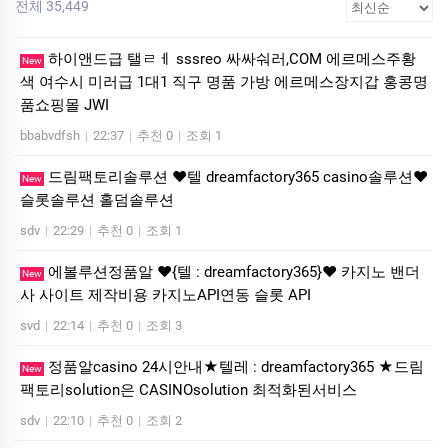
전체 35,449
하이앤드급 탤ㄹㅔ sssreo 싸싸숴러,COM 에르메스주황
New
색 여수시 미러급 1대1 직구 명품 가방 에르메스장지갑 홍콩명
품쇼핑몰 JWI
bbabvdfsh
|
22:37
|
추천 0
|
조회 1
드림팩토리솔루션 ❤️텔 dreamfactory365 casino솔루션❤️
New
슬롯솔루션 홀덤솔루션
sdv
|
22:29
|
추천 0
|
조회 1
에볼루션정품알 ❤️{텔 : dreamfactory365}❤️ 카지노 밴더
New
사 사이트 제작비용 카지노API연동 슬롯 API
svd
|
22:14
|
추천 0
|
조회 3
정품알casino 24시안내★텔레 : dreamfactory365 ★드림
New
팩토리solution은 CASINOsolution 최적화된서비스
sdv
|
22:10
|
추천 0
|
조회 2