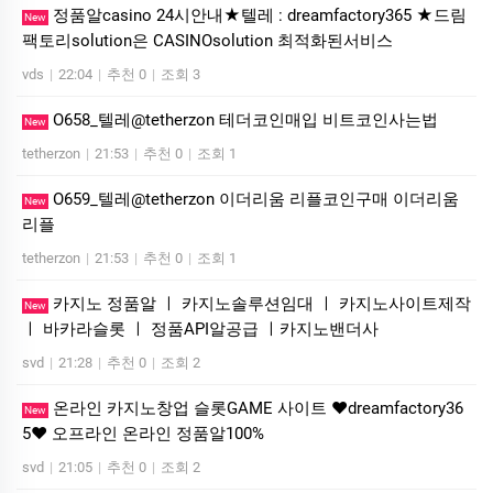
정품알casino 24시안내★텔레 : dreamfactory365 ★드림
New
팩토리solution은 CASINOsolution 최적화된서비스
vds
|
22:04
|
추천 0
|
조회 3
O658_텔레@tetherzon 테더코인매입 비트코인사는법
New
tetherzon
|
21:53
|
추천 0
|
조회 1
O659_텔레@tetherzon 이더리움 리플코인구매 이더리움
New
리플
tetherzon
|
21:53
|
추천 0
|
조회 1
카지노 정품알 ㅣ 카지노솔루션임대 ㅣ 카지노사이트제작
New
ㅣ 바카라슬롯 ㅣ 정품API알공급 ㅣ카지노밴더사
svd
|
21:28
|
추천 0
|
조회 2
온라인 카지노창업 슬롯GAME 사이트 ❤dreamfactory36
New
5❤ 오프라인 온라인 정품알100%
svd
|
21:05
|
추천 0
|
조회 2