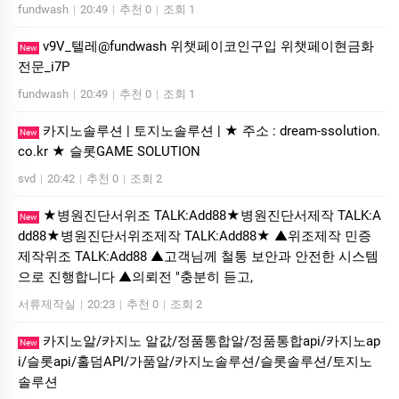
fundwash
|
20:49
|
추천 0
|
조회 1
v9V_텔레@fundwash 위챗페이코인구입 위챗페이현금화
New
전문_i7P
fundwash
|
20:49
|
추천 0
|
조회 1
카지노솔루션 | 토지노솔루션 | ★ 주소 : dream-ssolution.
New
co.kr ★ 슬롯GAME SOLUTION
svd
|
20:42
|
추천 0
|
조회 2
★병원진단서위조 TALK:Add88★병원진단서제작 TALK:A
New
dd88★병원진단서위조제작 TALK:Add88★ ▲위조제작 민증
제작위조 TALK:Add88 ▲고객님께 철통 보안과 안전한 시스템
으로 진행합니다 ▲의뢰전 "충분히 듣고,
서류제작실
|
20:23
|
추천 0
|
조회 2
카지노알/카지노 알값/정품통합알/정품통합api/카지노ap
New
i/슬롯api/홀덤API/가품알/카지노솔루션/슬롯솔루션/토지노
솔루션