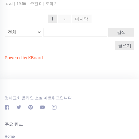
svd
|
19:56
|
추천 0
|
조회 2
1
»
마지막
검색
글쓰기
Powered by KBoard
영세교회 온라인 소셜 네트워크입니다.
주요 링크
Home