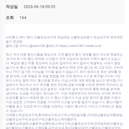
작성일
2026-06-18 09:35
조회
164
서진통신 24시 항시 선불유심내구제 유심매입 선불유심돈벌기 유심내구제 편하게돈
벌기 현금화
텔레그램 아이디:@usim120 홈페이지 https://usim1201.isweb.co.kr
최근 국내 대형 통신사들을 중심으로 고객 불편과 통신 장애를 빛의 속도로 해결하는
'초거대 AI 기반 통신 최적화 시스템'이 전격 도입되어 업계의 이목이 쏠리고 있습니
다. 복잡한 통신 먹통 현상부터 요금제 설계까지 AI가 알아서 해결하는 시대가 열렸
습니다.🚨 통신 업계를 뒤흔든 AI 해결 솔루션 33초 만에 끝나는 AI 고장 진단: 인터넷
이나 TV가 끊기면 기사님을 기다릴 필요가 없습니다. AI가 원격으로 회선 상태를 정
밀 분석해, 신호 재발송 등 해결 방법을 3초 만에 찾아내 스스로 복구합니다.AI 기반
보이스피싱 철벽 차단: 통신망을 흐르는 의심스러운 대화 패턴을 실시간 분석합니다.
딥페이크 목소리나 사기 문자를 원천 차단해 금융 피해를 사전에 완벽히 막아내고 있
습니다.초개인화 맞춤형 요금 솔루션: 사용자의 실제 데이터와 통화 패턴을 분석해,
낭비되는 요금을 귀신같이 찾아냅니다. 가장 저렴하면서도 데이터는 넉넉한 최적의
요금제를 알아서 매칭해 줍니다.💡 통신 이용자가 지금 당장 챙겨야 할 행동 지침더
이상 답답한 고객센터 연결을 기다리며 시간을 낭비할 필요가 없습니다. 통신사들이
사활을 걸고 도입한 AI 시스템을 선점하는 사람이 통신비도 아끼고 스트레스도 줄일
수 있습니다.
가개통소액급전내구제,휴대폰내구제,내구제소액당일대출 ,비대면선불유심개통방법,
선불유심내구제,유심내구제,선불유심소액대출문의
,선불유심현금화,선불폰유심38만원소액내구제,선불유심내구재,안전업체,kt선불유심,
lg선불유심,선불유심,소액대출,급전,비상금,즉시대출,비대면,선불유심,선불유심맛집,