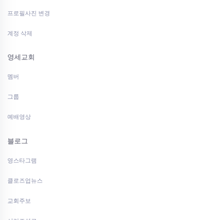
프로필사진 변경
계정 삭제
영세교회
멤버
그룹
예배영상
블로그
영스타그램
클로즈업뉴스
교회주보