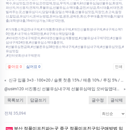
백수,유심맛집,안전유심,안전업체,정심,무직자,신불자,kt선불유심,lg선불유심,회생자,
파산자,저신용자,연체자,후불유심,선불유심,소액대출,급전,비상금,즉시대출,비대면,돈
빌려주는곳,선불유심디시,당일대출,당일소액대출,선불유심맛집,직장인,초고속,칼정
산,칼입금,유심디시,돈버는방법,돈버는법,꽁돈,공짜돈,회선,주부대출,현역대출,미필대
출,대학생대출,19세이상가능,1회선12만원,
#가개통소액급전내구제,#가개통휴대폰내구제,#개인신불회생내구제,#내구제소액1
0만원,# 내구제소액20만원,#내구제소액당일대출
,#비대면가전내구제문의,#비대면선불유심개통방법,#선불유심내구제12만,#선불유
심내구제24만원,#선불유심소액대출문의,
#선불유심현금화,#선불폰유심38만원소액내구제,#선불유심내구재,#선불유심맛집,#
유심맛집
,#인터넷회선내구제문의
좋아요
0
싫어요
0
인쇄
«
신규 입플 3+3 - 100+20 / 슬롯 첫충 15% / 매충 10% / 루징 5% / 무제재
@usim120 서진통신 선불유심내구제 선불유심매입 모바일앱대출 선불유심내구제 급전해결 당일소액대출 유심내구제 카드깡 선불유심맛집
»
목록보기
답글쓰기
글수정
글삭제
전체 35,094
부산 정품미프진파는곳 중구 정품미프진구입구매방법 임
New