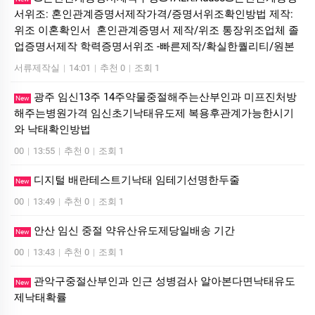
서위조: 혼인관계증명서제작가격/증명서위조확인방법 제작:
위조 이혼확인서 혼인관계증명서 제작/위조 통장위조업체 졸
업증명서제작 학력증명서위조 -빠른제작/확실한퀄리티/원본
서류제작실
|
14:01
|
추천 0
|
조회 1
광주 임신13주 14주약물중절해주는산부인과 미프진처방
New
해주는병원가격 임신초기낙태유도제 복용후관계가능한시기
와 낙태확인방법
00
|
13:55
|
추천 0
|
조회 1
디지털 배란테스트기낙태 임테기선명한두줄
New
00
|
13:49
|
추천 0
|
조회 1
안산 임신 중절 약유산유도제당일배송 기간
New
00
|
13:43
|
추천 0
|
조회 1
관악구중절산부인과 인근 성병검사 알아본다면낙태유도
New
제낙태확률