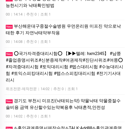
능한시기와 낙태확인방법
00
|
14:14
|
추천 0
|
조회 1
부산해운대구중절수술병원 우먼온리원 미프진 약으로낙
New
태한 후기 자연낙태약부작용
00
|
14:08
|
추천 0
|
조회 1
⭕️국가자격증대리시험⭕️ 【▶▶텔레: hxm2345】 #남쯩
New
#졸업증명서위조#신분증제작#여권제작#진단서위조#여쯩⭕️
#자격증대리시험 #토익대리시험 #텝스대리시험 #수능대리시
험 #토익스피킹대리시험 #텝스스피킹대리시험 #전기기사대
리시
위조전문-제작전문
|
14:02
|
추천 0
|
조회 1
경기도 부천시 미프진(낙태되는약) 약물낙태 약물중절수
New
술비용 금액 유산할수있는약복용후 낙태흔적,안전성
00
|
14:02
|
추천 0
|
조회 1
♨️혼인관계증명서제작수정♨️TALK:Add88♨️혼인관계증명
New