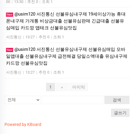
00
|
13:30
|
추천 0
|
조회 1
@usim120 서진통신 선불유심내구제 19세이상가능 휴대
New
폰내구제 가개통 비상금대출 선불유심판매 긴급대출 선불유
심매입 카드깡 앱테크 선불유심맛집
서진통신
|
13:27
|
추천 0
|
조회 1
@usim120 서진통신 선불유심내구제 선불유심매입 모바
New
일앱대출 선불유심내구제 급전해결 당일소액대출 유심내구제
카드깡 선불유심맛집
서진통신
|
13:27
|
추천 0
|
조회 1
1
»
마지막
검색
글쓰기
Powered by KBoard