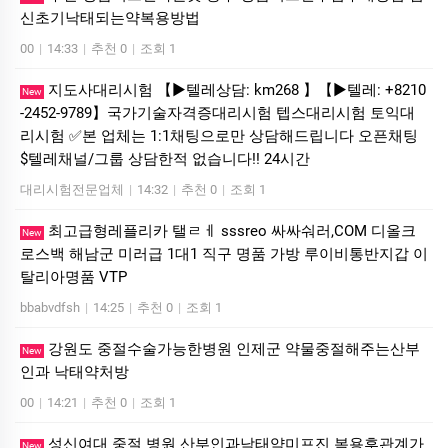
신초기낙태되는약복용방법
00
|
14:33
|
추천 0
|
조회 1
지도사대리시험 【▶텔레상담: km268 】【▶텔레: +8210
New
-2452-9789】국가기술자격증대리시험 텝스대리시험 토익대
리시험 ✅본 업체는 1:1채팅으로만 상담해드립니다 오픈채팅
$텔레채널/그룹 상담한적 없습니다!! 24시간
대리시험전문업체
|
14:32
|
추천 0
|
조회 1
최고급형레플리카 탤ㄹㅔ sssreo 싸싸숴러,COM 디올크
New
로스백 해남군 미러급 1대1 직구 명품 가방 루이비통반지갑 이
탈리아명품 VTP
bbabvdfsh
|
14:25
|
추천 0
|
조회 1
강원도 중절수술가능한병원 인제군 약물중절해주는산부
New
인과 낙­태약처방
00
|
14:21
|
추천 0
|
조회 1
성신여대 중절 병원 산부인과낙태약미프진 복용후관계가
New