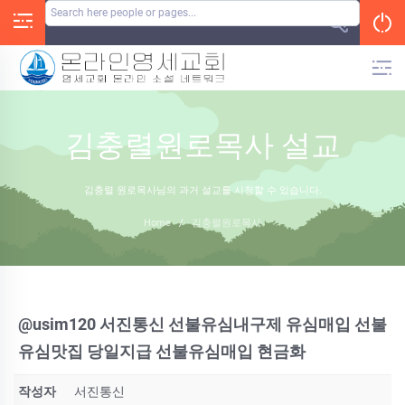
Skip
to
content
김충렬원로목사 설교
김충렬 원로목사님의 과거 설교를 시청할 수 있습니다.
Home
/
김충렬원로목사
@usim120 서진통신 선불유심내구제 유심매입 선불
유심맛집 당일지급 선불유심매입 현금화
작성자
서진통신