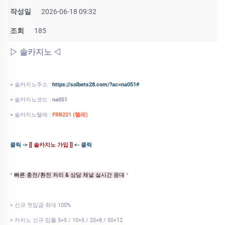
작성일
2026-06-18 09:32
조회
185
▷
솔카지노
◁
= 솔카지노주소 :
https://solbets28.com/?ac=na051#
= 솔카지노코드 :
na051
= 솔카지노텔레 :
FRR221 (텔레)
클릭 ->
[[ 솔카지노 가입 ]]
<- 클릭
*
빠른 충전/환전 처리 & 상담 채널 실시간 응대
*
> 신규 첫입금 최대 100%
> 카지노 신규 입플 5+5 / 10+5 / 20+8 / 50+12