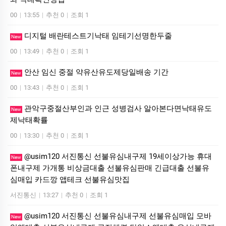
00
|
13:55
|
추천 0
|
조회 1
디지털 배란테스트기낙태 임테기선명한두줄
New
00
|
13:49
|
추천 0
|
조회 1
안산 임신 중절 약유산유도제당일배송 기간
New
00
|
13:43
|
추천 0
|
조회 1
관악구중절산부인과 인근 성병검사 알아본다면낙태유도
New
제낙태확률
00
|
13:30
|
추천 0
|
조회 1
@usim120 서진통신 선불유심내구제 19세이상가능 휴대
New
폰내구제 가개통 비상금대출 선불유심판매 긴급대출 선불유
심매입 카드깡 앱테크 선불유심맛집
서진통신
|
13:27
|
추천 0
|
조회 1
@usim120 서진통신 선불유심내구제 선불유심매입 모바
New