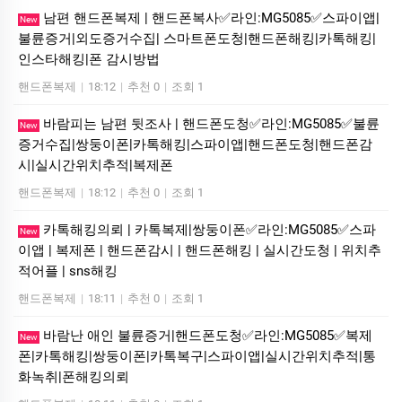
남편 핸드폰복제 | 핸드폰복사✅라인:MG5085✅스파이앱|
New
불륜증거|외도증거수집| 스마트폰도청|핸드폰해킹|카톡해킹|
인스타해킹|폰 감시방법
핸드폰복제
|
18:12
|
추천 0
|
조회 1
바람피는 남편 뒷조사 | 핸드폰도청✅라인:MG5085✅불륜
New
증거수집|쌍둥이폰|카톡해킹|스파이앱|핸드폰도청|핸드폰감
시|실시간위치추적|복제폰
핸드폰복제
|
18:12
|
추천 0
|
조회 1
카톡해킹의뢰 | 카톡복제|쌍둥이폰✅라인:MG5085✅스파
New
이앱 | 복제폰 | 핸드폰감시 | 핸드폰해킹 | 실시간도청 | 위치추
적어플 | sns해킹
핸드폰복제
|
18:11
|
추천 0
|
조회 1
바람난 애인 불륜증거|핸드폰도청✅라인:MG5085✅복제
New
폰|카톡해킹|쌍둥이폰|카톡복구|스파이앱|실시간위치추적|통
화녹취|폰해킹의뢰