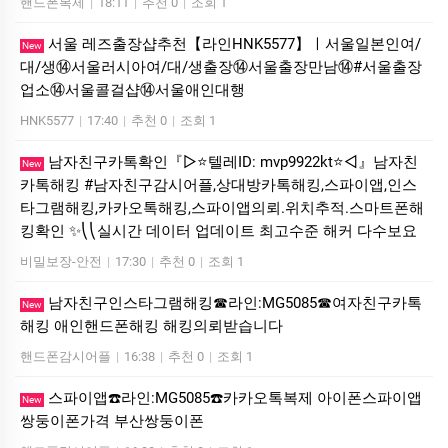
핸드폰복제
|
18:11
|
추천 0
|
조회 1
서울 레즈출장샵추천【라인HNK5577】ㅣ서울일본인여/
New
대/생⑭서울러시아여/대/생출장⑭서울출장만남⑭#서울출장
업소⑭서울콜걸샵⑭서울애인대행
HNK5577
|
17:40
|
추천 0
|
조회 1
남자친구카톡확인『▷⭐텔레ID: mvp9922kt⭐◁』남자친
New
카톡해킹 #남자친구감시어플,상대방카톡해킹,스파이앱,인스
타그램해킹,카카오톡해킹,스파이앱의뢰.위치추적.스마트폰해
킹확인 ✨⎝⎝실시간 데이터 업데이트 최고수준 해커 다수보요
비밀보장-안전
|
17:30
|
추천 0
|
조회 1
남자친구인스타그램해킹☎라인:MG5085☎여자친구카톡
New
해킹 애인핸드폰해킹 해킹의뢰받습니다
핸드폰감시어플
|
16:38
|
추천 0
|
조회 1
스파이앱☎️라인:MG5085☎️카카오톡복제 아이폰스파이앱
New
쌍둥이폰가격 부산쌍둥이폰