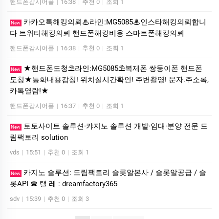
핸드폰감시어플
|
16:38
|
추천 0
|
조회 1
카카오톡해킹의뢰♨라인:MG5085♨인스타해킹의뢰합니
New
다 트위터해킹의뢰 핸드폰해킹비용 스마트폰해킹의뢰
핸드폰감시어플
|
16:38
|
추천 0
|
조회 1
★핸드폰도청⛱️라인:MG5085⛱️복제폰 쌍둥이폰 핸드폰
New
도청★통화내용감청! 위치실시간확인! 주변촬영! 문자.주소록,
카톡열람!★
핸드폰감시어플
|
16:37
|
추천 0
|
조회 1
토­토사이트 솔루션·캬지노 솔루션 개발·임대·분양 전문 드
New
림팩토리 solution
vds
|
15:51
|
추천 0
|
조회 1
카지노 솔루션: 드림팩토리 슬롯알본사 / 슬롯알공급 / 슬
New
롯API ☎ 탤 레 : dreamfactory365
sdv
|
15:39
|
추천 0
|
조회 3