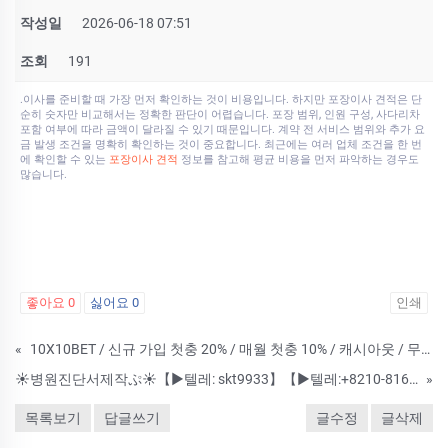
작성일
2026-06-18 07:51
조회
191
.이사를 준비할 때 가장 먼저 확인하는 것이 비용입니다. 하지만 포장이사 견적은 단
순히 숫자만 비교해서는 정확한 판단이 어렵습니다. 포장 범위, 인원 구성, 사다리차
포함 여부에 따라 금액이 달라질 수 있기 때문입니다. 계약 전 서비스 범위와 추가 요
금 발생 조건을 명확히 확인하는 것이 중요합니다. 최근에는 여러 업체 조건을 한 번
에 확인할 수 있는
포장이사 견적
정보를 참고해 평균 비용을 먼저 파악하는 경우도
많습니다.
좋아요
0
싫어요
0
인쇄
«
10X10BET / 신규 가입 첫충 20% / 매월 첫충 10% / 캐시아웃 / 무제재
☀병원진단서제작ぷ☀【▶텔레: skt9933】【▶텔레:+8210-8165-4934】 ル졸업증명서위조,혼인관계증명서위조,졸업증명서제작☀ 제적등본위조 【▶텔레: skt9933】【▶텔레:+8210-8165-4934】 ※공무원증위조 ™성
»
목록보기
답글쓰기
글수정
글삭제