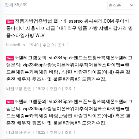
전체 35,539
정품가방검증방법 탤ㄹㅔ sssreo 싸싸숴러,COM 루이비
New
통다미에 시흥시 미러급 1대1 직구 명품 가방 샤넬지갑가격 명
품스타일가방 WLV
bbabvdfsh
|
19:40
|
추천 0
|
조회 1
✨텔레그램문의: vip2345pp✨핸드폰도청✳️복제폰✨텔레그
New
램문의: vip2345pp✨쌍둥이폰✳️위치추적어플✳️스파이앱➡️핸
드폰해킹➡️카톡해킹 바람난남편 바람핀와이프(아내) 혹은 결
혼전 배우자 뒷조사 및 불륜#간통#외도증거수집.
비밀보장-안전
|
19:13
|
추천 0
|
조회 1
✨텔레그램문의: vip2345pp✨핸드폰도청✳️복제폰✨텔레그
New
램문의: vip2345pp✨쌍둥이폰✳️위치추적어플✳️스파이앱➡️핸
드폰해킹➡️카톡해킹 바람난남편 바람핀와이프(아내) 혹은 결
혼전 배우자 뒷조사 및 불륜#간통#외도증거수집.
비밀보장-안전
|
18:22
|
추천 0
|
조회 1