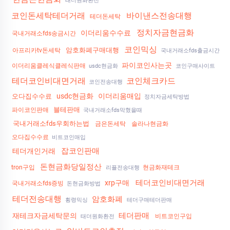
태더원화환전
코인돈세탁테더거래
바이낸스전송대행
테더돈세탁
정치자금현금화
이더리움수수료
국내거래소fds송금시간
코인믹싱
암호화폐구매대행
아프리카tv돈세탁
국내거래소fds출금시간
파이코인사는곳
이더리움클레식클레식판매
usdc현금화
코인구매사이트
테더코인비대면거래
코인체크카드
코인전송대행
usdc현금화
이더리움매입
오다집수수료
정치자금세탁방법
블테판매
파이코인판매
국내거래소fds막혔을때
국내거래소fds우회하는법
금은돈세탁
솔라나현금화
오다집수수료
비트코인매입
잡코인판매
테더개인거래
돈현금화당일정산
tron구입
현금화재테크
리플전송대행
테더코인비대면거래
xrp구매
국내거래소fds증빙
돈현금화방법
테더전송대행
암호화폐
횡령믹싱
테더구매테더판매
테더판매
재테크자금세탁문의
비트코인구입
태더원화환전