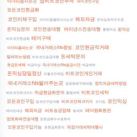
업비트코인추적
이더리움사는곳
파이코인구입
모든코인현금화
코인이체구입
해외자금
이더리움클레식사는곳
돈믹싱최저수수료
돈믹싱문의
코인전송대행
바이낸스전송대행
핑믹싱
횡령믹싱
테더구매
비트코인현금화
코인현금직거래
국내거래소fds증빙
이더리움파는곳
돈세탁문의
탈세하는방법
비트코인송금대행
현금돈세탁
국내거래소fds송금시간
자금믹싱
자금세탁
돈믹싱당일정산
비트코인개인거래
리플코인매입
국내거래소fds뚫어주는곳
정치자금세탁방법
암호화폐구매대행
비트코인세탁
자금현금화문의
비트코인체크카드
횡령세탁
코인믹싱
모든코인구입
비트코인체크카드
잡코인구입대행
오다집
해외자금
비트송금업체
테더원화환전
테더손대손
핑세탁
암호화폐전송대행
돈현금화수수료최저
모든코인구입가능
재정거래세탁대행사
돈현금화문의