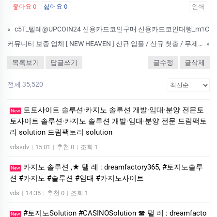
좋아요
0
싫어요
0
인쇄
«
c5T_텔레@UPCOIN24 신용카드코인구매 신용카드코인대행_m1C
커뮤니티 보증 업체 [ NEW HEAVEN ] 신규 입플 / 신규 첫충 / 무제재
»
목록보기
답글쓰기
글수정
글삭제
전체 35,520
토토사이트 솔루션·카지노 솔루션 개발·임대·분양 전문토
New
토사이트 솔루션·카지노 솔루션 개발·임대·분양 전문 드림팩토
리 solution 드림팩토리 solution
vdssdv
|
15:01
|
추천 0
|
조회 1
카지노 솔루션 ,★ 탤 레 : dreamfactory365, #토지노솔루
New
션 #카지노 #솔루션 #임대 #카지노사이트
vds
|
14:35
|
추천 0
|
조회 1
#토지노Solution #CASINOSolution ☎ 탤 레 : dreamfacto
New