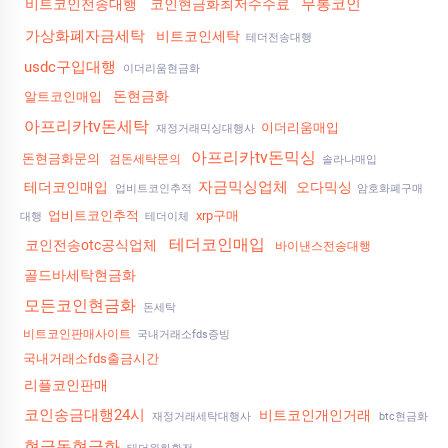
무통코인
비트코인전송대행
코인현금화최저수수료
가상화폐자금세탁
비트코인세탁
테더전송대행
usdc구입대행
이더리움현금화
돈현금화
알트코인매입
아프리카tv돈세탁
이더리움매입
재정거래믹싱대행사
아프리카tv돈믹싱
돈현금화문의
검돈세탁문의
솔라나매입
자금믹싱업체
테더코인매입
오다믹싱
업비트코인추적
암호화폐구매
업비트코인추적
xrp구매
대행
테더이체
테더코인매입
코인전송otc공식업체
바이낸스전송대행
골드바세탁현금화
모든코인현금화
돈세탁
비트코인판매사이트
국내거래소fds증빙
국내거래소fds출금시간
리플코인판매
코인송금대행24시
비트코인개인거래
재정거래세탁대행사
btc현금화
현금돈현금화