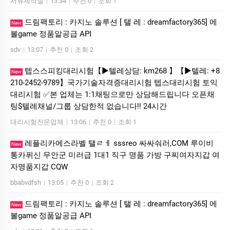
서류제작실
|
13:34
|
추천 0
|
조회 1
드림팩토리 : 카­지노 솔­루션 [ 탤 레 : dreamfactory365] 에
New
볼game 정품알공급 API
sdv
|
13:07
|
추천 0
|
조회 2
텝스스피킹대리시험【▶텔레상담: km268 】【▶텔레: +8
New
210-2452-9789】국가기술자격증대리시험 텝스대리시험 토익
대리시험 ✅본 업체는 1:1채팅으로만 상담해드립니다 오픈채
팅$텔레채널/그룹 상담한적 없습니다!! 24시간
대리시험전문업체
|
13:06
|
추천 0
|
조회 1
레플리카에스라벨 탤ㄹㅔ sssreo 싸싸숴러,COM 루이비
New
통카퓌신 무안군 미러급 1대1 직구 명품 가방 구찌여자지갑 여
자명품지갑 CQW
bbabvdfsh
|
13:05
|
추천 0
|
조회 2
드림팩토리 : 카­지노 솔­루션 [ 탤 레 : dreamfactory365] 에
New
볼game 정품알공급 API