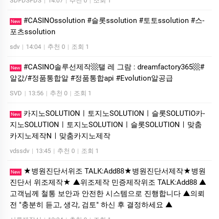
SDFDSFDS
|
14:07
|
추천 0
|
조회 1
#CASINOssolution #슬­롯ssolution #토토ssolution #스­
New
포츠ssolution
sdv
|
14:04
|
추천 0
|
조회 1
#CASINO솔루선제작▩탤 레 그람 : dreamfactory365▩#
New
알값/#정품통합알 #정품통합api #Evolution알공급
SVD
|
13:56
|
추천 0
|
조회 1
카­지노SOLUTIONㅣ토지노SOLUTIONㅣ슬롯SOLUTIO카­
New
지노SOLUTIONㅣ토지노SOLUTIONㅣ슬롯SOLUTIONㅣ맞춤
카­지노제작Nㅣ맞춤카­지노제작
vdssdv
|
13:45
|
추천 0
|
조회 1
★병원진단서위조 TALK:Add88★병원진단서제작★병원
New
진단서 위조제작★ ▲위조제작 민증제작위조 TALK:Add88 ▲
고객님께 철통 보안과 안전한 시스템으로 진행합니다 ▲의뢰
전 "충분히 듣고, 생각, 검토" 하신 후 결정하세요 ▲