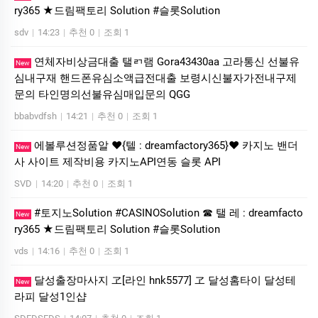
ry365 ★드림팩토리 Solution #슬­롯Solution
sdv
|
14:23
|
추천 0
|
조회 1
연체자비상금대출 탤ㄺ램 Gora43430aa 고라통신 선불유
New
심내구재 핸드폰유심소액급전대출 보령시신불자가전내구제
문의 타인명의선불유심매입문의 QGG
bbabvdfsh
|
14:21
|
추천 0
|
조회 1
에볼루션정품알 ❤️{텔 : dreamfactory365}❤️ 카지노 밴더
New
사 사이트 제작비용 카지노API연동 슬롯 API
SVD
|
14:20
|
추천 0
|
조회 1
#토지노Solution #CASINOSolution ☎ 탤 레 : dreamfacto
New
ry365 ★드림팩토리 Solution #슬­롯Solution
vds
|
14:16
|
추천 0
|
조회 1
달성출장마사지 ヱ[라인 hnk5577] ヱ 달성홈타이 달성테
New
라피 달성1인샵