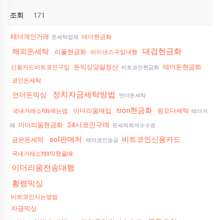
조회
171
테더개인거래
테더현금화
돈세탁업체
대검현금화
해외돈세탁
리플현금화
바이낸스구입대행
돈믹싱당일정산
테더돈현금화
신용카드비트코인구입
비트코인현금화
코인돈세탁
정치자금세탁방법
언더돈믹싱
언더돈세탁
tron현금화
이더리움매입
핑오다세탁
국내거래소fds깨는법
테더거
24시코인구매
이더리움현금화
래
돈세탁최저수수료
sol판매처
비트코인신용카드
금은돈세탁
테더코인송금
국내거래소fds막혔을때
이더리움전송대행
횡령믹싱
비트코인사는방법
자금믹싱