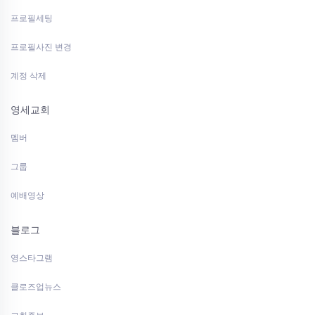
프로필세팅
프로필사진 변경
계정 삭제
영세교회
멤버
그룹
예배영상
블로그
영스타그램
클로즈업뉴스