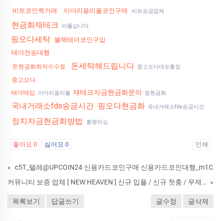
비트코인퀵거래
이더리움리플코인구매
비트송금업체
현금화재테크
리플삽니다
핑오다세탁
블랙테더코인구입
테더전송대행
돈세탁해드립니다
돈현금화최저수수료
중고오다대포통장
중고오다
재테크자금현금화문의
테더매입
이더리움리플
핑현금화
국내거래소fds송금시간
핑오다현금화
국내거래소fds송금시간
정치자금현금화방법
횡령믹싱
좋아요
0
싫어요
0
인쇄
«
c5T_텔레@UPCOIN24 신용카드코인구매 신용카드코인대행_m1C
커뮤니티 보증 업체 [ NEW HEAVEN ] 신규 입플 / 신규 첫충 / 무제재
»
목록보기
답글쓰기
글수정
글삭제