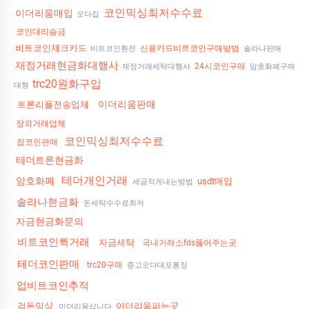
코인믹싱최저수수료
이더리움매입
오다집
코인대리송금
비트코인체크카드
신용카드비트코인구매방법
비트코인환전
솔라나판매
재정거래현금화대행사
24시코인구매
재정거래세탁대행사
암호화폐구매
trc20원화구입
대행
이더리움판매
트론리플전송업체
장외거래업체
코인믹싱최저수수료
잡코인판매
테더트론현금화
테더개인거래
암호화폐
usdt매입
세금적게내는방법
솔라나현금화
돈세탁수수료최저
자금현금화문의
비트코인퀵거래
자금세탁
국내거래소fds뚫어주는곳
테더코인판매
trc20구매
중고오다대포통장
업비트코인추적
검돈믹싱
이더리움파는곳
이더리움삽니다