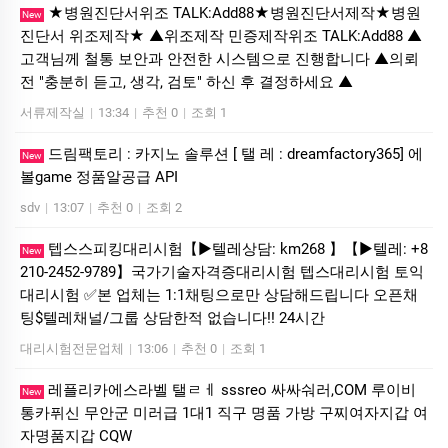
★병원진단서위조 TALK:Add88★병원진단서제작★병원
New
진단서 위조제작★ ▲위조제작 민증제작위조 TALK:Add88 ▲
고객님께 철통 보안과 안전한 시스템으로 진행합니다 ▲의뢰
전 "충분히 듣고, 생각, 검토" 하신 후 결정하세요 ▲
서류제작실
|
13:34
|
추천 0
|
조회 1
드림팩토리 : 카­지노 솔­루션 [ 탤 레 : dreamfactory365] 에
New
볼game 정품알공급 API
sdv
|
13:07
|
추천 0
|
조회 2
텝스스피킹대리시험【▶텔레상담: km268 】【▶텔레: +8
New
210-2452-9789】국가기술자격증대리시험 텝스대리시험 토익
대리시험 ✅본 업체는 1:1채팅으로만 상담해드립니다 오픈채
팅$텔레채널/그룹 상담한적 없습니다!! 24시간
대리시험전문업체
|
13:06
|
추천 0
|
조회 1
레플리카에스라벨 탤ㄹㅔ sssreo 싸싸숴러,COM 루이비
New
통카퓌신 무안군 미러급 1대1 직구 명품 가방 구찌여자지갑 여
자명품지갑 CQW