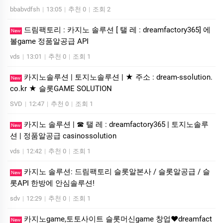
bbabvdfsh
|
13:05
|
추천 0
|
조회 2
드림팩토리 : 카­지노 솔­루션 [ 탤 레 : dreamfactory365] 에
New
볼game 정품알공급 API
vds
|
13:01
|
추천 0
|
조회 1
카지노솔루션 | 토지노솔루션 | ★ 주소 : dream-ssolution.
New
co.kr ★ 슬롯GAME SOLUTION
SVD
|
12:47
|
추천 0
|
조회 1
카­지노 솔­루션 | ☎ 탤 레 : dreamfactory365 | 토지노솔­루
New
션 | 정품알공급 casinossolution
vds
|
12:42
|
추천 0
|
조회 1
카지노 솔루션: 드림팩토리 슬롯알본사 / 슬롯알공급 / 슬
New
롯API 한방에 안심솔루션!
sdv
|
12:29
|
추천 0
|
조회 1
카­지노game,토­토사이트 슬­롯머­신game 창업❤dreamfact
New