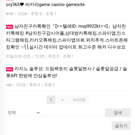
ory365❤ 바­카라game casino gamesite
SVD
|
12:24
|
추천 0
|
조회 1
남자친구카톡확인『▷⭐텔레ID: mvp9922kt⭐◁』남자친
New
카톡해킹 #남자친구감시어플,상대방카톡해킹,스파이앱,인스
타그램해킹,카카오톡해킹,스파이앱의뢰.위치추적.스마트폰해
킹확인 ✨⎝⎝실시간 데이터 업데이트 최고수준 해커 다수보요
비밀보장-안전
|
12:23
|
추천 0
|
조회 1
카지노 솔루션: 드림팩토리 슬롯알본사 / 슬롯알공급 / 슬
New
롯API 한방에 안심솔루션!
vds
|
12:23
|
추천 0
|
조회 1
1
»
마지막
검색
글쓰기