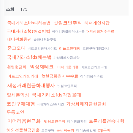
조회
175
빗썸코인추적
국내거래소fds피하는법
테더개인지갑
국내거래소fds해결방법
fx믹싱최저수수료
이더리움클레식사는곳
테더원화환전
솔라나원화구입
중고오다
리플코인대행
비트코인판매사이트
코인구매대행24시
국내거래소fds깨는법
가상화폐자금세탁
믹싱재테크
횡령현금화
이더리움리플
비트코인카드구매
fx현금화최저수수료
비트코인개인거래
이더리움수수료
재정거래현금화대행사
빗썸코인추적
국내거래소fds막혔을때
탈세돈믹싱
코인구매대행
가상화폐자금현금화
국내거래소fds시간
무통코인
이더리움현금화
트론리플전송대행
빗썸코인추적
테더원화환전
해외선물현금인출
xrp구매
돈세탁문의
트론구매
테더송금업체