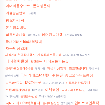
이더리움수수료
돈믹싱문의
리플송금업체
xrp판매
핑오다세탁
돈현금화방법
테더전송대행
리플전송대행
검돈현금화
골드바믹싱믹싱
국내거래소fds해결방법
자금믹싱업체
재정거래현금화대행사
가상화폐선물거래
국내거래소fds출금시간
테더원화환전
테더트론파는곳
핑현금화
자금믹싱업체
밈코인삽니다
신용카드현금화수수료
해외자금
국내거래
국내거래소fds뚫어주는곳
중고오다대포통장
소fds깨는법
btc파는곳
비트코인카드구매
모든코인구입
코인구매대행24시
이체코인
트론리플전송대행
국내거래소fds시간
trc20판매
국내거래소
돈현금화방법
fds피하는법
국내거래소fds송금시간
업비트코인추적
국내거래소fds막혔을때
탈세하는방법
잡코인판매