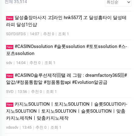
전체 35,514
달성출장마사지 ヱ[라인 hnk5577] ヱ 달성홈타이 달성테
New
라피 달성1인샵
SDFDSFDS
|
14:07
|
추천 0
|
조회 1
#CASINOssolution #슬­롯ssolution #토토ssolution #스­
New
포츠ssolution
sdv
|
14:04
|
추천 0
|
조회 1
#CASINO솔루선제작▩탤 레 그람 : dreamfactory365▩#
New
알값/#정품통합알 #정품통합api #Evolution알공급
SVD
|
13:56
|
추천 0
|
조회 1
카­지노SOLUTIONㅣ토지노SOLUTIONㅣ슬롯SOLUTIO카­
New
지노SOLUTIONㅣ토지노SOLUTIONㅣ슬롯SOLUTIONㅣ맞춤
카­지노제작Nㅣ맞춤카­지노제작
vdssdv
|
13:45
|
추천 0
|
조회 1