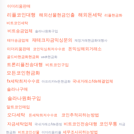
이더리움판매
리플코인대행
해외돈세탁
해외선물현금인출
리플현금화
비트코인세탁
비트송금업체
솔라나원화구입
재테크자금믹싱문의
테더송금업체
재정거래현금화대행사
돈믹싱해외거래소
이더리움판매
코인믹싱최저수수료
골드바현금화현금화
usdt현금화
트론리플전송대행
비트코인구입
모든코인현금화
fx세탁최저수수료
국내거래소fds해결업체
아프리카tv돈현금화
솔라나구매
솔라나원화구입
알트코인매입
오다세탁
코인추적피하는방법
돈세탁최저수수료
코인무통
자금세탁업체
비트코인전송대행
국내거래소fds증빙
자금
세무조사피하는방법
비트코인선물
현금화
이더리움리플