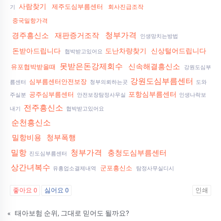
사람찾기
제주도심부름센터
회사진급조작
기
중국밀항가격
청부가격
경주흥신소
재판증거조작
인생망치는방법
돈받아드립니다
도난차량찾기
신상털어드립니다
협박받고있어요
못받은돈강제회수
신속해결흥신소
유포협박받을때
강원도심부
강원도심부름센터
심부름센터안전보장
름센터
청부의뢰하는곳
도와
포항심부름센터
공주심부름센터
주실분
안전보장탐정사무실
인생나락보
전주흥신소
내기
협박받고있어요
순천흥신소
밀항비용
청부폭행
밀항
청부가격
충청도심부름센터
진도심부름센터
상간녀복수
군포흥신소
유흥업소결제내역
탐정사무실디시
좋아요
0
싫어요
0
인쇄
«
태아보험 순위, 그대로 믿어도 될까요?