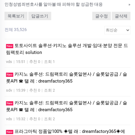
인청성범죄변호사를 알아볼 때 피해야 할 성급한 대응
»
목록보기
답글쓰기
글수정
글삭제
전체 35,526
토­토사이트 솔루션·캬지노 솔루션 개발·임대·분양 전문 드
New
림팩토리 solution
vds
|
15:51
|
추천 0
|
조회 1
카지노 솔루션: 드림팩토리 슬롯알본사 / 슬롯알공급 / 슬
New
롯API ☎ 탤 레 : dreamfactory365
sdv
|
15:39
|
추천 0
|
조회 2
카지노 솔루션: 드림팩토리 슬롯알본사 / 슬롯알공급 / 슬
New
롯API ☎ 탤 레 : dreamfactory365
vds
|
15:32
|
추천 0
|
조회 2
프라그마틱 정품알100% ◈텔 래 : dreamfactory365◈에
New