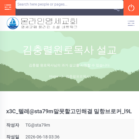
Skip
to
content
김충렬원로목사 설교
김충렬 원로목사님의 과거 설교를 시청할 수 있습니다.
Home
/
김충렬원로목사
x3C_텔레@sta79m말못할고민해결 밀항브로커_l9L
작성자
TG@sta79m
작성일
2026-06-18 03:36