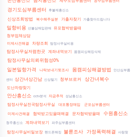
논산흥신소
음지흥신소
제주도심부름센터
공주심부름센터
경기도심부름센터
후불제흥신소
신상조회방법
가출자찾기
복수해주실분
가출찾아드립니다
밀항비용
유포협박받을때
선불심매입판매
청부업체상담
차량조회
미제사건해결
탐정사무실비용
탐정사무실저렴한곳
계좌내역보기
몸캠피싱해킹삭제
탐정사무실의뢰위험성0%
일본밀항가격
몸캠피싱해결방법
나락보내기뒷조사
안산심부름
상간녀복수
상간녀상간남
청부브로커
센터
신상털기
도난차량찾기
안산흥신소
자금추적
cctv분석
성남흥신소
탐정사무실전국탐정사무실
대포통장매입
군포심부름센터
수원흥신소
협박받고있을때해결
문자협박받을때
미제사건해결
계좌내역보기
청주흥신소
파주심부름센터
불륜조사
가정폭력해결
탐정사무실비밀보장
핸드폰해킹
사람찾