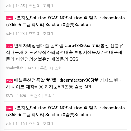
vds
|
14:35
|
추천 0
|
조회 1
#토지노Solution #CASINOSolution ☎ 탤 레 : dreamfacto
New
ry365 ★드림팩토리 Solution #슬­롯Solution
sdv
|
14:23
|
추천 0
|
조회 1
연체자비상금대출 탤ㄺ램 Gora43430aa 고라통신 선불유
New
심내구재 핸드폰유심소액급전대출 보령시신불자가전내구제
문의 타인명의선불유심매입문의 QGG
bbabvdfsh
|
14:21
|
추천 0
|
조회 1
에볼루션정품알 ❤️{텔 : dreamfactory365}❤️ 카지노 밴더
New
사 사이트 제작비용 카지노API연동 슬롯 API
SVD
|
14:20
|
추천 0
|
조회 1
#토지노Solution #CASINOSolution ☎ 탤 레 : dreamfacto
New
ry365 ★드림팩토리 Solution #슬­롯Solution
vds
|
14:16
|
추천 0
|
조회 1