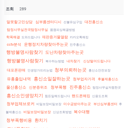
조회
289
말못할고민상담
심부름센터디시
대전흥신소
선불유심구입
탐정사무실전국탐정사무실
몸캠피싱해결방법
재판증거물열람
학폭해결
도와드립니다
카카오톡해킹
운행정지차량찾아주는곳
cctv분석
진주흥신소
행방불명사람찾기
도난차량찾아주는곳
행방불명사람찾기
내차찾기
신상털어드립니다
복수하는방법
청부의뢰하는곳
대포폰판매
인생망가뜨리는법
흥신소안전보장
흥신소일잘하는곳
유흥출입내역
청부업자가격
후불제흥신소
진주흥신소
울산흥신소
청부폭행
신분증위조
탐정사무실저렴한곳
흥신소인생망치기
핸드폰해킹
힘든일해드립니다
신용도조회
청부업체브로커
미수금받아주는곳
부산심부름센터
비밀보장비밀보장
후
복수대행
비밀보장비밀보장
불제흥신소
신상조회방법
청부폭행비용
환치기