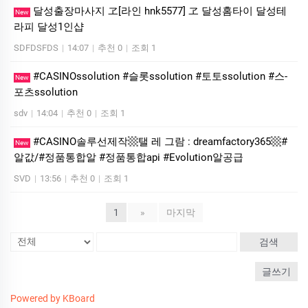
달성출장마사지 ヱ[라인 hnk5577] ヱ 달성홈타이 달성테
New
라피 달성1인샵
SDFDSFDS
|
14:07
|
추천 0
|
조회 1
#CASINOssolution #슬­롯ssolution #토토ssolution #스­
New
포츠ssolution
sdv
|
14:04
|
추천 0
|
조회 1
#CASINO솔루선제작▩탤 레 그람 : dreamfactory365▩#
New
알값/#정품통합알 #정품통합api #Evolution알공급
SVD
|
13:56
|
추천 0
|
조회 1
1
»
마지막
검색
글쓰기
Powered by KBoard