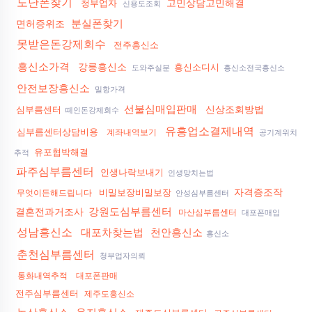
도난폰찾기
고민상담고민해결
청부업자
신용도조회
분실폰찾기
면허증위조
못받은돈강제회수
전주흥신소
흥신소가격
강릉흥신소
흥신소디시
도와주실분
흥신소전국흥신소
안전보장흥신소
밀항가격
선불심매입판매
신상조회방법
심부름센터
떼인돈강제회수
유흥업소결제내역
심부름센터상담비용
계좌내역보기
공기계위치
유포협박해결
추적
파주심부름센터
인생나락보내기
인생망치는법
자격증조작
비밀보장비밀보장
무엇이든해드립니다
안성심부름센터
강원도심부름센터
결혼전과거조사
마산심부름센터
대포폰매입
성남흥신소
대포차찾는법
천안흥신소
흥신소
춘천심부름센터
청부업자의뢰
통화내역추적
대포폰판매
전주심부름센터
제주도흥신소