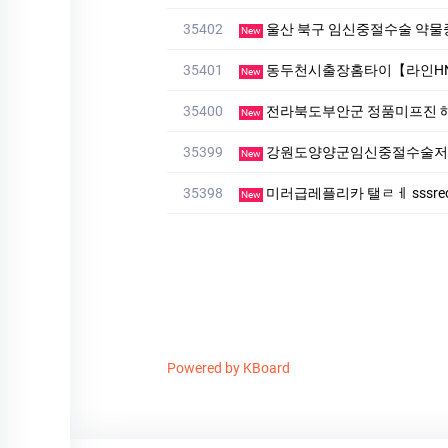
35402
울산 북구 임신중절수술 약물
New
35401
동두천시출장홈타이【라인HNK
New
35400
전라북도부안군 정품미프진 
New
35399
강원도양양군임신중절수술저
New
35398
미러급레플리카 탤ㄹㅔ sssreo 싸
New
Powered by KBoard