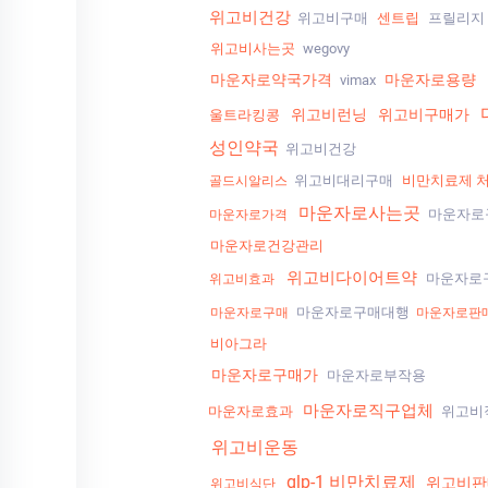
위고비건강
위고비구매
센트립
프릴리지
위고비사는곳
wegovy
마운자로약국가격
마운자로용량
vimax
위고비런닝
위고비구매가
울트라킹콩
성인약국
위고비건강
위고비대리구매
비만치료제 
골드시알리스
마운자로사는곳
마운자로
마운자로가격
마운자로건강관리
위고비다이어트약
마운자로
위고비효과
마운자로구매대행
마운자로구매
마운자로판
비아그라
마운자로구매가
마운자로부작용
마운자로직구업체
마운자로효과
위고비
위고비운동
glp-1 비만치료제
위고비판
위고비식단