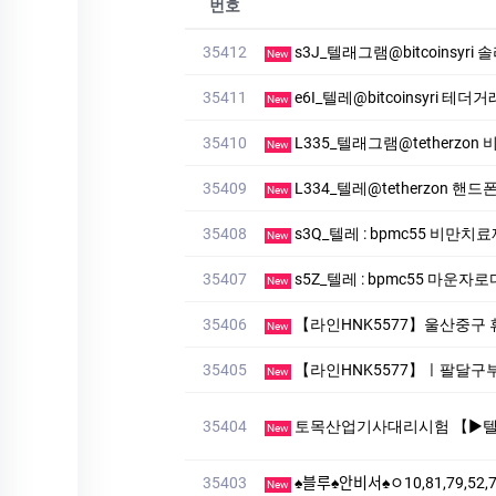
번호
35412
s3J_텔래그램@bitcoinsyr
New
35411
e6I_텔레@bitcoinsyri 테
New
35410
L335_텔래그램@tetherzo
New
35409
L334_텔레@tetherzon
New
35408
s3Q_텔레 : bpmc55 비만
New
35407
s5Z_텔레 : bpmc55 마
New
35406
【라인HNK5577】울산중구
New
35405
【라인HNK5577】ㅣ팔달구부킹만
New
35404
토목산업기사대리시험 【▶텔레상담: km268 】【▶텔레: +
New
35403
♠블루♠안비서♠ㅇ10,81,79,52,74
New