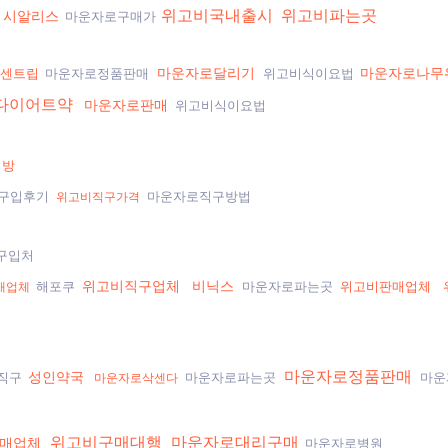
위고비국내출시
위고비파는곳
시알리스
마운자로구매가
마운자로달리기
마운자로나무
센트립
마운자로정품판매
위고비식이요법
다이어트약
마운자로판매
위고비식이요법
처방
구입후기
마운자로직구방법
위고비직구가격
구입처
위고비직구업체
비닉스
해포쿠
마운자로파는곳
위고비판매업체
매업체
마운자로정품판매
성인약국
직구
마운자로파는곳
마운
마운자로삭센다
위고비구매대행
마운자로대리구매
매업체
마운자로병원