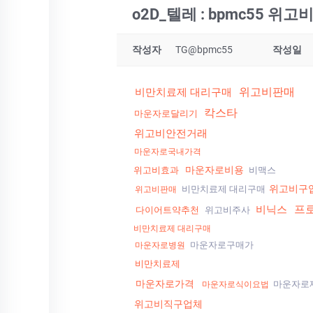
o2D_텔레 : bpmc55 
작성자
TG@bpmc55
작성일
위고비판매
비만치료제 대리구매
칵스타
마운자로달리기
위고비안전거래
마운자로국내가격
마운자로비용
위고비효과
비맥스
위고비구
비만치료제 대리구매
위고비판매
프
비닉스
다이어트약추천
위고비주사
비만치료제 대리구매
마운자로구매가
마운자로병원
비만치료제
마운자로가격
마운자로
마운자로식이요법
위고비직구업체