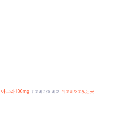
아그라100mg
위고비재고있는곳
위고비 가격 비교