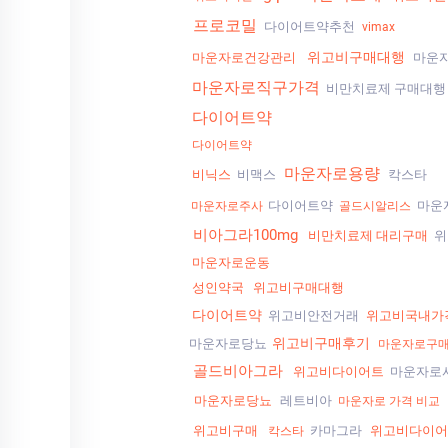
프로코밀
다이어트약추천
vimax
위고비구매대행
마운자로건강관리
마운
마운자로직구가격
비만치료제 구매대행
다이어트약
다이어트약
마운자로용량
비닉스
비맥스
칵스타
다이어트약
마운
마운자로주사
골드시알리스
비아그라100mg
비만치료제 대리구매
위
마운자로운동
성인약국
위고비구매대행
다이어트약
위고비안전거래
위고비국내가
위고비구매후기
마운자로당뇨
마운자로구
골드비아그라
위고비다이어트
마운자로
마운자로당뇨
레트비아
마운자로 가격 비교
위고비구매
카마그라
위고비다이어
칵스타