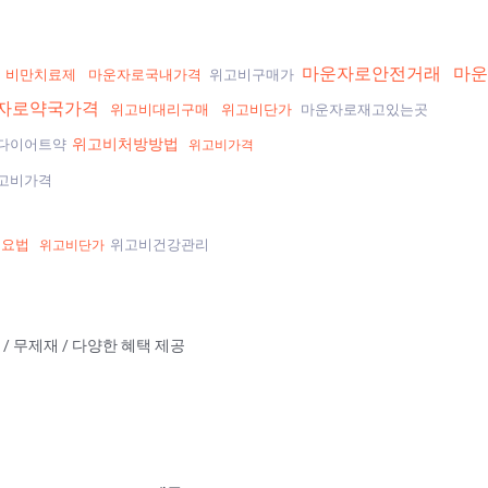
마운자로안전거래
마운
방
비만치료제
마운자로국내가격
위고비구매가
자로약국가격
위고비대리구매
위고비단가
마운자로재고있는곳
위고비처방방법
다이어트약
위고비가격
고비가격
이요법
위고비건강관리
위고비단가
충환 / 무제재 / 다양한 혜택 제공