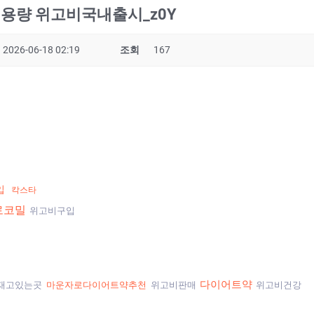
위고비용량 위고비국내출시_z0Y
2026-06-18 02:19
조회
167
입
칵스타
로코밀
위고비구입
다이어트약
재고있는곳
마운자로다이어트약추천
위고비판매
위고비건강