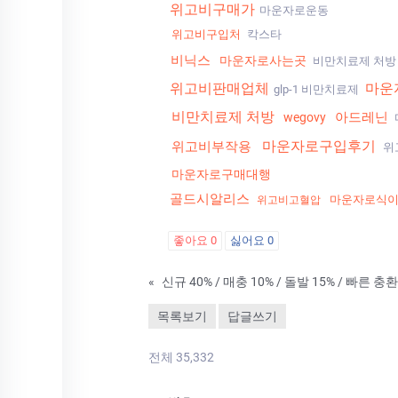
위고비구매가
마운자로운동
위고비구입처
칵스타
비닉스
마운자로사는곳
비만치료제 처
위고비판매업체
마운
glp-1 비만치료제
비만치료제 처방
아드레닌
wegovy
마운자로구입후기
위고비부작용
위
마운자로구매대행
골드시알리스
마운자로식
위고비고혈압
좋아요
0
싫어요
0
«
신규 40% / 매충 10% / 돌발 15% / 빠른 
목록보기
답글쓰기
전체 35,332