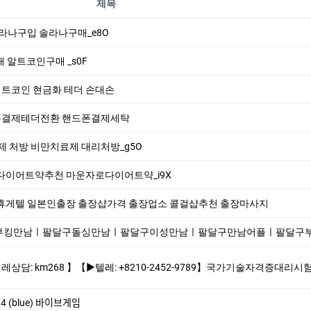
제목
i 솔라나구입 솔라나구매_e8O
더거래 알트코인구매 _s0F
n 비트코인 현금화 테더 손대손
 핸드폰결제테더전환 핸드폰결제세탁
치료제 처방 비만치료제 대리처방_g5O
운자로다이어트약추천 마운자로다이어트약_i9X
 휴게텔 일본인출장 출장샵가격 출장업소 콜걸샵추천 출장마사지
남ㅣ팔달구돌싱만남ㅣ팔달구이성만남ㅣ팔달구만남어플ㅣ팔달구부킹만남ㅣ팔달구주중년채팅ㅣ팔달
8210-2452-9789】국가기술자격증대리시험 텝스대리시험 토익대리시험 ✅본 업체는 1:1채팅으로만 상담해드립니다 오픈채팅$텔레채널/그룹 상담한적 
 (blue) 바이브게임