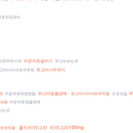
자로건강관리
마운자로달리기
자로약국가격
위고비파는곳
위고비나무위키
고비다이어트약추천
비
위고비정품판매
격
마운자로처방방법
위고비다이어트부작용
프로코밀
마운자로정품판매
매대행
사는곳
골드비아그라
비아그라100mg
트부작용