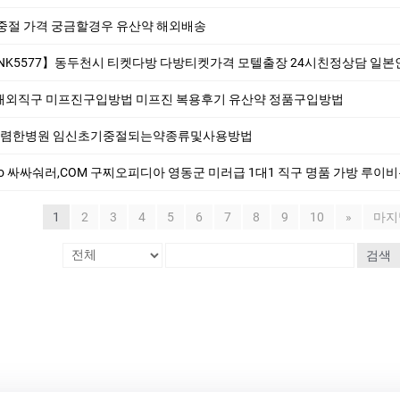
중절 가격 궁금할경우 유산약 해외배송
5577】동두천시 티켓다방 다방티켓가격 모텔출장 24시친정상담 일
해외직구 미프진구입방법 미프진 복용후기 유산약 정품구입방법
렴한병원 임신초기중절되는약종류및사용방법
싸숴러,COM 구찌오피디아 영동군 미러급 1대1 직구 명품 가방 루이비통여자지갑 명품카드지
1
2
3
4
5
6
7
8
9
10
»
마지
검색