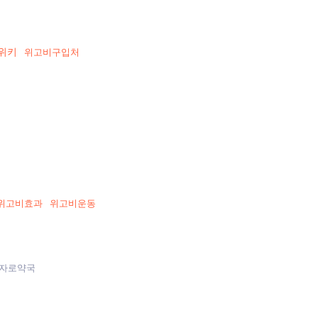
위키
위고비구입처
위고비효과
위고비운동
자로약국