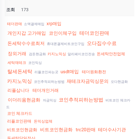
조회
173
xrp매입
테더판매
소액결제매입
테더코인판매
개인지갑 고가매입
코인이체구입
오다집수수료
돈세탁수수료최저
휴대폰결제비트코인구입
장외거래
돈세탁안전업체
카지노믹싱
검돈현금화
알리페이코인전송
세탁재테크
코인믹싱
탈세돈세탁
usdt매입
테더원화환전
리플코인파는곳
카지노믹싱
재테크자금믹싱문의
코인추적피하는방법
오다현금화
리플삽니다
테더개인거래
코인추적피하는방법
이더리움현금화
자금믹싱
비트코인 체크카
드
코인 체크카드
리플코인판매
돈믹싱업체
비트코인현금화
trc20판매
테더수사기관
비트코인현금화
돈세탁당일정산