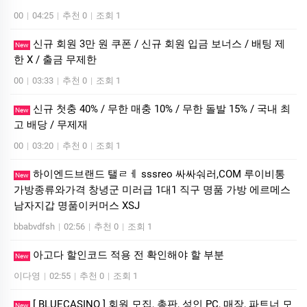
00
|
04:25
|
추천 0
|
조회 1
신규 회원 3만 원 쿠폰 / 신규 회원 입금 보너스 / 배팅 제
New
한 X / 출금 무제한
00
|
03:33
|
추천 0
|
조회 1
신규 첫충 40% / 무한 매충 10% / 무한 돌발 15% / 국내 최
New
고 배당 / 무제재
00
|
03:20
|
추천 0
|
조회 1
하이엔드브랜드 탤ㄹㅔ sssreo 싸싸숴러,COM 루이비통
New
가방종류와가격 창녕군 미러급 1대1 직구 명품 가방 에르메스
남자지갑 명품이커머스 XSJ
bbabvdfsh
|
02:56
|
추천 0
|
조회 1
아고다 할인코드 적용 전 확인해야 할 부분
New
이다영
|
02:55
|
추천 0
|
조회 1
[ BLUECASINO ] 회원 모집, 총판, 성인 PC, 매장, 파트너 모
New