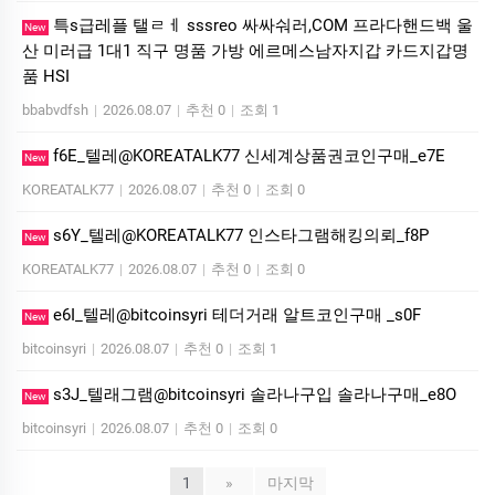
특s급레플 탤ㄹㅔ sssreo 싸싸숴러,COM 프라다핸드백 울
New
산 미러급 1대1 직구 명품 가방 에르메스남자지갑 카드지갑명
품 HSI
bbabvdfsh
|
2026.08.07
|
추천 0
|
조회 1
f6E_텔레@KOREATALK77 신세계상품권코인구매_e7E
New
KOREATALK77
|
2026.08.07
|
추천 0
|
조회 0
s6Y_텔레@KOREATALK77 인스타그램해킹의뢰_f8P
New
KOREATALK77
|
2026.08.07
|
추천 0
|
조회 0
e6I_텔레@bitcoinsyri 테더거래 알트코인구매 _s0F
New
bitcoinsyri
|
2026.08.07
|
추천 0
|
조회 1
s3J_텔래그램@bitcoinsyri 솔라나구입 솔라나구매_e8O
New
bitcoinsyri
|
2026.08.07
|
추천 0
|
조회 0
1
»
마지막