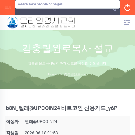
Skip
to
content
김충렬원로목사 설교
김충렬 원로목사님의 과거 설교를 시청할 수 있습니다.
Home
/
김충렬원로목사
b8N_텔레@UPCOIN24 비트코인 신용카드_y6P
작성자
텔레@UPCOIN24
작성일
2026-06-18 01:53