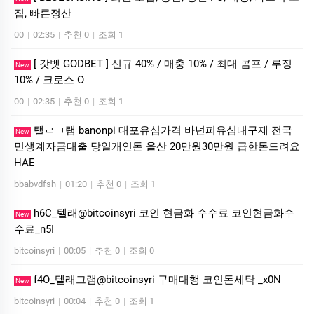
집, 빠른정산
00
|
02:35
|
추천 0
|
조회 1
[ 갓벳 GODBET ] 신규 40% / 매충 10% / 최대 콤프 / 루징
New
10% / 크로스 O
00
|
02:35
|
추천 0
|
조회 1
탤ㄹㄱ램 banonpi 대포유심가격 바넌피유심내구제 전국
New
민생계자금대출 당일개인돈 울산 20만원30만원 급한돈드려요
HAE
bbabvdfsh
|
01:20
|
추천 0
|
조회 1
h6C_텔래@bitcoinsyri 코인 현금화 수수료 코인현금화수
New
수료_n5I
bitcoinsyri
|
00:05
|
추천 0
|
조회 0
f4O_텔래그램@bitcoinsyri 구매대행 코인돈세탁 _x0N
New
bitcoinsyri
|
00:04
|
추천 0
|
조회 1