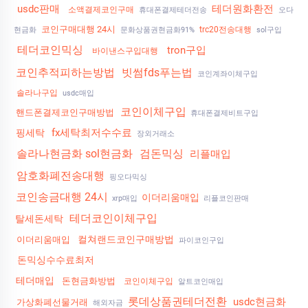
usdc판매
테더원화환전
소액결제코인구매
휴대폰결제테더전송
오다
코인구매대행 24시
trc20전송대행
현금화
문화상품권현금화91%
sol구입
테더코인믹싱
tron구입
바이낸스구입대행
코인추적피하는방법
빗썸fds푸는법
코인계좌이체구입
솔라나구입
usdc매입
코인이체구입
핸드폰결제코인구매방법
휴대폰결제비트구입
fx세탁최저수수료
핑세탁
장외거래소
솔라나현금화 sol현금화
검돈믹싱
리플매입
암호화폐전송대행
핑오다믹싱
코인송금대행 24시
이더리움매입
xrp매입
리플코인판매
테더코인이체구입
탈세돈세탁
컬쳐랜드코인구매방법
이더리움매입
파이코인구입
돈믹싱수수료최저
테더매입
돈현금화방법
코인이체구입
알트코인매입
롯데상품권테더전환
usdc현금화
가상화폐선물거래
해외자금