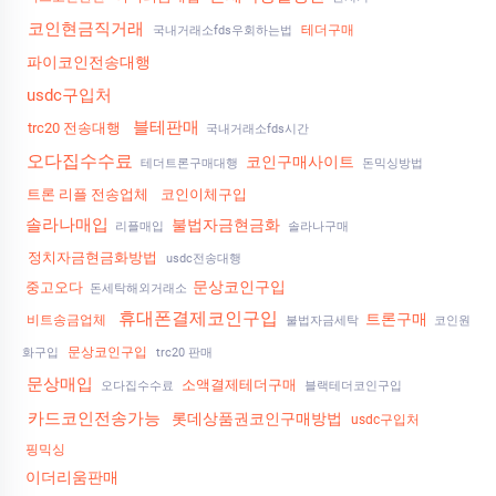
코인현금직거래
테더구매
국내거래소fds우회하는법
파이코인전송대행
usdc구입처
블테판매
trc20 전송대행
국내거래소fds시간
오다집수수료
코인구매사이트
테더트론구매대행
돈믹싱방법
트론 리플 전송업체
코인이체구입
솔라나매입
불법자금현금화
리플매입
솔라나구매
정치자금현금화방법
usdc전송대행
문상코인구입
중고오다
돈세탁해외거래소
휴대폰결제코인구입
트론구매
비트송금업체
불법자금세탁
코인원
문상코인구입
화구입
trc20 판매
문상매입
소액결제테더구매
오다집수수료
블랙테더코인구입
카드코인전송가능
롯데상품권코인구매방법
usdc구입처
핑믹싱
이더리움판매