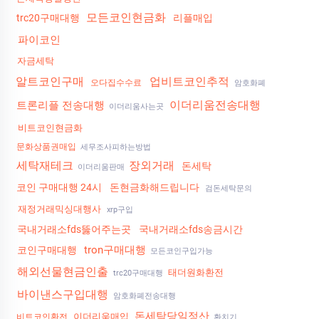
모든코인현금화
trc20구매대행
리플매입
파이코인
자금세탁
알트코인구매
업비트코인추적
오다집수수료
암호화폐
이더리움전송대행
트론리플 전송대행
이더리움사는곳
비트코인현금화
문화상품권매입
세무조사피하는방법
세탁재테크
장외거래
돈세탁
이더리움판매
코인 구매대행 24시
돈현금화해드립니다
검돈세탁문의
재정거래믹싱대행사
xrp구입
국내거래소fds뚫어주는곳
국내거래소fds송금시간
tron구매대행
코인구매대행
모든코인구입가능
해외선물현금인출
태더원화환전
trc20구매대행
바이낸스구입대행
암호화폐전송대행
돈세탁당일정산
이더리움매입
비트코인환전
환치기