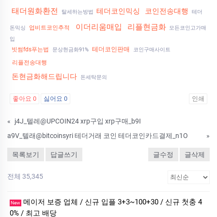
태더원화환전
테더코인믹싱
코인전송대행
탈세하는방법
테더
이더리움매입
리플현금화
업비트코인추적
돈믹싱
모든코인고가매
입
테더코인판매
빗썸fds푸는법
문상현금화91%
코인구매사이트
리플전송대행
돈현금화해드립니다
돈세탁문의
좋아요
0
싫어요
0
인쇄
«
j4J_텔레@UPCOIN24 xrp구입 xrp구매_b9I
a9V_텔래@bitcoinsyri 테더거래 코인 테더코인카드결제_n1O
»
목록보기
답글쓰기
글수정
글삭제
전체 35,345
메이저 보증 업체 / 신규 입플 3+3~100+30 / 신규 첫충 4
New
0% / 최고 배당