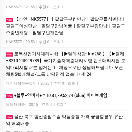
HNK5577
|
21:55
|
추천 0
|
조회 1
【라인HNK5577】ㅣ팔달구부킹만남ㅣ팔달구돌싱만남ㅣ
New
팔달구이성만남ㅣ팔달구만남어플ㅣ팔달구부킹만남ㅣ팔달구
주중년채팅ㅣ팔달구번개만남
HNK5577
|
20:53
|
추천 0
|
조회 1
토목산업기사대리시험 【▶텔레상담: km268 】【▶텔레:
New
+8210-2452-9789】국가기술자격증대리시험 텝스대리시험 토
익대리시험 ✅본 업체는 1:1채팅으로만 상담해드립니다 오픈
채팅$텔레채널/그룹 상담한적 없습니다!! 24
대리시험전문업체
|
20:23
|
추천 0
|
조회 1
♠블루♠안비서♠ㅇ10,81,79,52,74 (blue) 바이브게임
New
욱육재혀숭
|
20:15
|
추천 0
|
조회 1
울산 북구 임신중절수술 약물중절 가격 궁금할경우 유산
New
약 해외배송