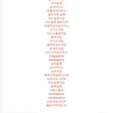
아이슬롯
삼바카지노
에볼루션카지노
플레이텍 슬롯
아이슬롯게임
아이슬롯 플레이텍
에볼루션게임카지노
인디고게임
인디고홀덤게임
블루게임
인디오게임
블루바둑이게임
바둑이게임
인디고게임바둑이
indigogame
sambagame
삼바슬롯
삼바카지노
삼바게임
플레이텍슬롯사이트
삼바프라그마틱
아이슬롯게임
블루슬롯
와일드홀덤
sambagame
sambacasino
삼바게임사이트
플레이텍게임
/a>