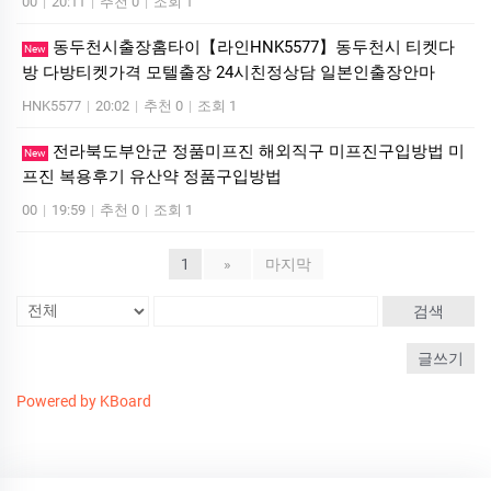
00
|
20:11
|
추천 0
|
조회 1
동두천시출장홈타이【라인HNK5577】동두천시 티켓다
New
방 다방티켓가격 모텔출장 24시친정상담 일본인출장안마
HNK5577
|
20:02
|
추천 0
|
조회 1
전라북도부안군 정품미프진 해외직구 미프진구입방법 미
New
프진 복용후기 유산약 정품구입방법
00
|
19:59
|
추천 0
|
조회 1
1
»
마지막
검색
글쓰기
Powered by KBoard