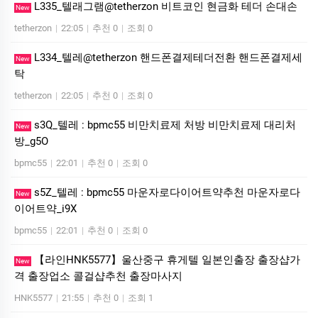
L335_텔래그램@tetherzon 비트코인 현금화 테더 손대손
New
tetherzon
|
22:05
|
추천 0
|
조회 0
L334_텔레@tetherzon 핸드폰결제테더전환 핸드폰결제세
New
탁
tetherzon
|
22:05
|
추천 0
|
조회 0
s3Q_텔레 : bpmc55 비만치료제 처방 비만치료제 대리처
New
방_g5O
bpmc55
|
22:01
|
추천 0
|
조회 0
s5Z_텔레 : bpmc55 마운자로다이어트약추천 마운자로다
New
이어트약_i9X
bpmc55
|
22:01
|
추천 0
|
조회 0
【라인HNK5577】울산중구 휴게텔 일본인출장 출장샵가
New
격 출장업소 콜걸샵추천 출장마사지
HNK5577
|
21:55
|
추천 0
|
조회 1