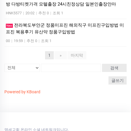
방 다방티켓가격 모텔출장 24시친정상담 일본인출장안마
HNK5577
|
20:02
|
추천 0
|
조회 1
전라북도부안군 정품미프진 해외직구 미프진구입방법 미
New
프진 복용후기 유산약 정품구입방법
00
|
19:59
|
추천 0
|
조회 1
1
»
마지막
검색
글쓰기
Powered by KBoard
영세교회 온라인 소셜 네트워크입니다.