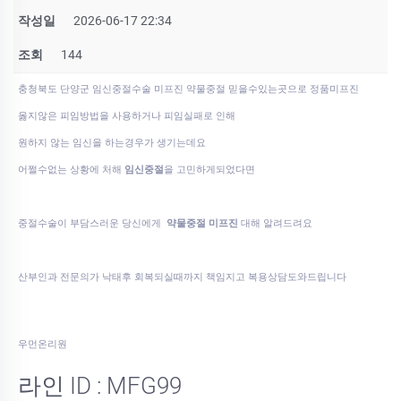
작성일
2026-06-17 22:34
조회
144
충청북도 단양군 임신중절수술 미프진 약물중절 믿을수있는곳으로 정품미­프진
옳지않은 피임방법을 사용하거나 피임실패로 인해
원하지 않는 임신을 하는경우가 생기는데요
어쩔수없는 상황에 처해
임신중절
을 고민하게되었다면
중절수술이 부담스러운 당신에게
약물중절 미프진
대해 알려드려요
산부인과 전문의가 낙태후 회복되실때까지 책임지고 복용상담도와드립니다
우먼온리원
라인 ID : MFG99