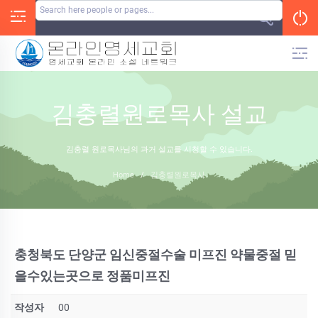
Skip
to
content
김충렬원로목사 설교
김충렬 원로목사님의 과거 설교를 시청할 수 있습니다.
Home
/
김충렬원로목사
충청북도 단양군 임신중절수술 미프진 약물중절 믿
을수있는곳으로 정품미­프진
작성자
00