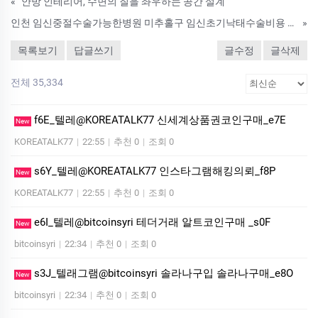
«
안방 인테리어, 수면의 질을 좌우하는 공간 설계
인천 임신중절수술가능한병원 미추홀구 임신초기낙태수술비용 낙태되는약 복용후관계가능한시기와 낙태확인방법
»
목록보기
답글쓰기
글수정
글삭제
전체 35,334
f6E_텔레@KOREATALK77 신세계상품권코인구매_e7E
New
KOREATALK77
|
22:55
|
추천 0
|
조회 0
s6Y_텔레@KOREATALK77 인스타그램해킹의뢰_f8P
New
KOREATALK77
|
22:55
|
추천 0
|
조회 0
e6I_텔레@bitcoinsyri 테더거래 알트코인구매 _s0F
New
bitcoinsyri
|
22:34
|
추천 0
|
조회 0
s3J_텔래그램@bitcoinsyri 솔라나구입 솔라나구매_e8O
New
bitcoinsyri
|
22:34
|
추천 0
|
조회 0