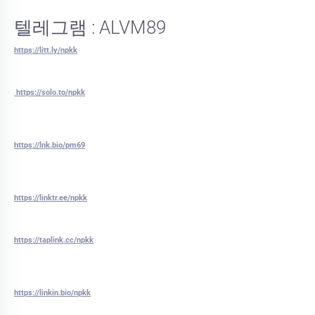
텔레그램 : ALVM89
https://litt.ly/npkk
https://solo.to/npkk
https://lnk.bio/pm69
https://linktr.ee/npkk
https://taplink.cc/npkk
https://linkin.bio/npkk