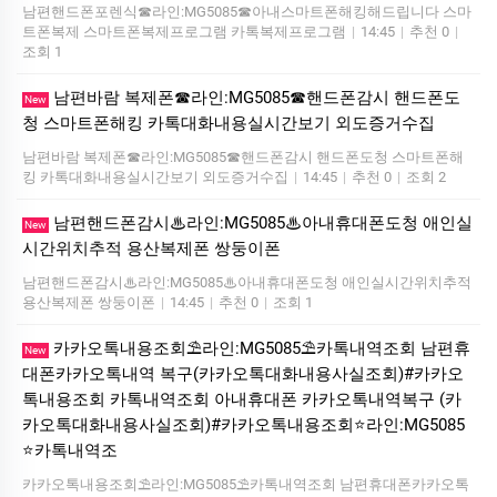
남편핸드폰포렌식☎라인:MG5085☎아내스마트폰해킹해드립니다 스마
트폰복제 스마트폰복제프로그램 카톡복제프로그램
|
14:45
|
추천 0
|
조회 1
남편바람 복제폰☎라인:MG5085☎핸드폰감시 핸드폰도
New
청 스마트폰해킹 카톡대화내용실시간보기 외도증거수집
남편바람 복제폰☎라인:MG5085☎핸드폰감시 핸드폰도청 스마트폰해
킹 카톡대화내용실시간보기 외도증거수집
|
14:45
|
추천 0
|
조회 2
남편핸드폰감시♨라인:MG5085♨아내휴대폰도청 애인실
New
시간위치추적 용산복제폰 쌍둥이폰
남편핸드폰감시♨라인:MG5085♨아내휴대폰도청 애인실시간위치추적
용산복제폰 쌍둥이폰
|
14:45
|
추천 0
|
조회 1
카카오톡내용조회⛱️라인:MG5085⛱️카톡내역조회 남편휴
New
대폰카카오톡내역 복구(카카오톡대화내용사실조회)#카카오
톡내용조회 카톡내역조회 아내휴대폰 카카오톡내역복구 (카
카오톡대화내용사실조회)#카카오톡내용조회⭐라인:MG5085
⭐카톡내역조
카카오톡내용조회⛱️라인:MG5085⛱️카톡내역조회 남편휴대폰카카오톡