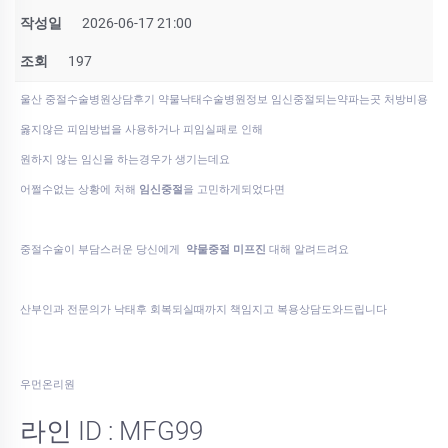
작성일
2026-06-17 21:00
조회
197
울산 중절수술병원상담후기 약물낙태수술병원정보 임신중절되는약파는곳 처방비용
옳지않은 피임방법을 사용하거나 피임실패로 인해
원하지 않는 임신을 하는경우가 생기는데요
어쩔수없는 상황에 처해
임신중절
을 고민하게되었다면
중절수술이 부담스러운 당신에게
약물중절 미프진
대해 알려드려요
산부인과 전문의가 낙태후 회복되실때까지 책임지고 복용상담도와드립니다
우먼온리원
라인 ID : MFG99