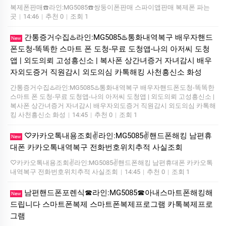
복제폰판매☎️라인:MG5085☎️쌍둥이폰판매 스파이앱판매 복제폰 파는
곳
|
14:46
|
추천 0
|
조회 1
간통증거수집♨️라인:MG5085♨️통화내역복구 배우자핸드
New
폰도청-똑똑한 스마트 폰 도청-무료 도청앱-나의 아저씨 도청
앱 | 외도의뢰 고성흥신소 | 복사폰 상간녀증거 자녀감시 배우
자외도증거 직원감시 외도의심 카톡해킹 사천흥신소 화성
간통증거수집♨️라인:MG5085♨️통화내역복구 배우자핸드폰도청-똑똑한
스마트 폰 도청-무료 도청앱-나의 아저씨 도청앱 | 외도의뢰 고성흥신소 |
복사폰 상간녀증거 자녀감시 배우자외도증거 직원감시 외도의심 카톡해
킹 사천흥신소 화성
|
14:45
|
추천 0
|
조회 1
♡카카오톡내용조회✌️라인:MG5085✌️핸드폰해킹 남편휴
New
대폰 카카오톡내역복구 전화번호위치추적 사실조회
♡카카오톡내용조회✌️라인:MG5085✌️핸드폰해킹 남편휴대폰 카카오톡
내역복구 전화번호위치추적 사실조회
|
14:45
|
추천 0
|
조회 1
남편핸드폰포렌식☎라인:MG5085☎아내스마트폰해킹해
New
드립니다 스마트폰복제 스마트폰복제프로그램 카톡복제프로
그램