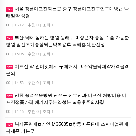
서울 정품미프진파는곳 중구 정품미프진구입구매방법 낙­
New
태알약 상담
00
|
15:12
|
추천 0
|
조회 1
부산 낙태 잘하는 병원 동래구 미성년자 중절 수술 가능한
New
병원 임신초기중절되는약복용후 낙태흔적,안전성
00
|
15:05
|
추천 0
|
조회 1
미프진 약 인터넷에서 구매해서 10주약물낙태약가격금액
New
문의
00
|
14:53
|
추천 0
|
조회 1
인천 중절수술병원 연수구 산부인과 미프진 처방비용 미
New
프진정품가격 애기지우는약성분 복용후주의사항
00
|
14:46
|
추천 0
|
조회 1
복제폰판매☎️라인:MG5085☎️쌍둥이폰판매 스파이앱판매
New
복제폰 파는곳