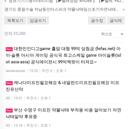
«
정보기기기능사대리시험 【▶텔레상담: km268 】【▶텔레: +8210-2452-9789】국가기술자격증대리시험 텝스대리시험 토익대리시험 24시간 친절상담!! ➤안전보장-합격보장 ➤이미접수하셨어도 상담진행가능합니다. #자격증대
경기도 중절수술 저남동인터스파크 약물낙태임신초기자연낙태약비용및효능 렴한 병원 군포시 보호자없이 낙태수술 받을수있는 병원 낙태약파는곳 처방비용
»
목록보기
답글쓰기
글수정
글삭제
전체 35,280
대한민인디­고ga­me 횰덤 대형 99억 당첨금 {fefas.net} 아
New
이-슬룟 아시아 게이밍 공식국 최고스케일 ga­me 아이슬룟(is­l
ot asia-asia) 공식에이전시 99억잭­팟이 터져요~
awawawaw
|
15:32
|
추천 0
|
조회 1
캐나다미프진필요해요 & 네덜란드미프진필요해요 미­프
New
진유산약
00
|
15:31
|
추천 0
|
조회 1
부산 수영구 미프진 약물낙태 부작용 비용 알아보기 자연
New
낙­태알약 후유증
00
|
15:18
|
추천 0
|
조회 1