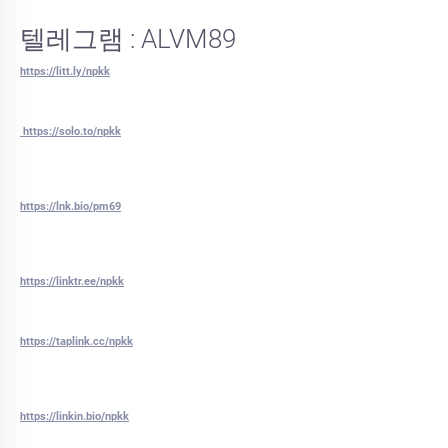
텔레그램 : ALVM89
https://litt.ly/npkk
https://solo.to/npkk
https://lnk.bio/pm69
https://linktr.ee/npkk
https://taplink.cc/npkk
https://linkin.bio/npkk