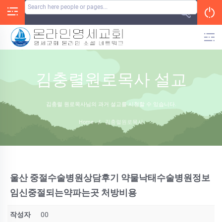
Skip
to
content
김충렬원로목사 설교
김충렬 원로목사님의 과거 설교를 시청할 수 있습니다.
Home
/
김충렬원로목사
울산 중절수술병원상담후기 약물낙태수술병원정보
임신중절되는약파는곳 처방비용
작성자
00