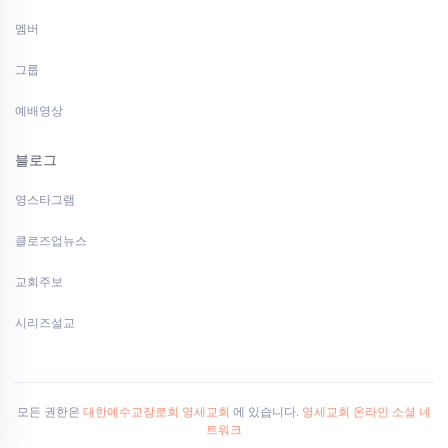
멤버
그룹
예배영상
블로그
영스타그램
클로즈업뉴스
교회주보
시리즈설교
모든 권한은
대한예수교장로회 영세교회
에 있습니다.
영세교회 온라인 소셜 네
트워크