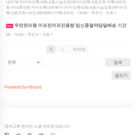
내역 복구(카카오톡대화내용사실조회)#카카오톡내용조회 카톡내역조
회 아내휴대폰 카카오톡내역복구 (카카오톡대화내용사실조회)#카카오
톡내용조회⭐라인:MG5085⭐카톡내역조
|
14:44
|
추천 0
|
조회 1
우먼온리원 미프진미프진용량 임신중절약당일배송 기간
New
00
|
14:40
|
추천 0
|
조회 1
1
»
마지막
검색
글쓰기
Powered by KBoard
영세교회 온라인 소셜 네트워크입니다.