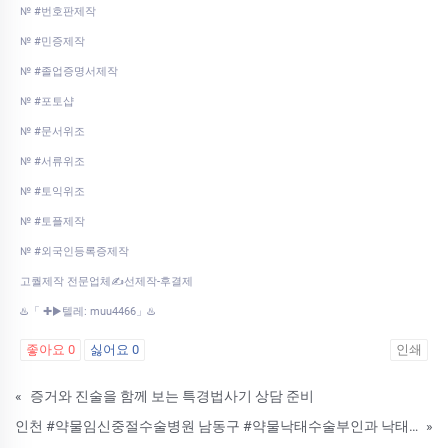
№ #번호판제작
№ #민증제작
№ #졸업증명서제작
№ #포토샵
№ #문서위조
№ #서류위조
№ #토익위조
№ #토플제작
№ #외국인등록증제작
고퀄제작 전문업체✍선제작-후결제
♨️「 ✚▶텔레: muu4466」♨️
좋아요
0
싫어요
0
인쇄
«
증거와 진술을 함께 보는 특경법사기 상담 준비
인천 #약물임신중절수술병원 남동구 #약물낙태수술부인과 낙태할수있는약해외직구방법
»