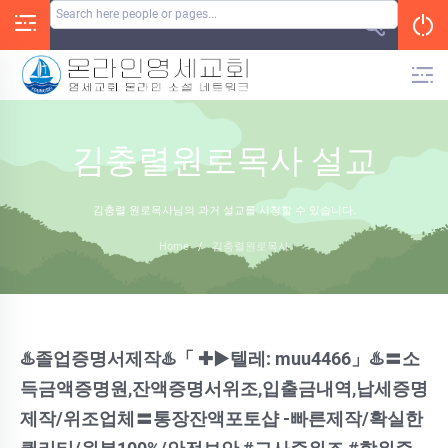
Skip
to
content
김충렬원로목사 설교
김충렬 원로목사님의 과거 설교를 시청할 수 있습니다.
Home
/
김충렬원로목사
♨️졸업증명서제작♨️「 ✚▶텔레: muu4466」♨️〓소
득금액증명원,잔액증명서위조,입출금내역,납세증명
제작/위조업체〓통장잔액포토샵 -빠른제작/확실한