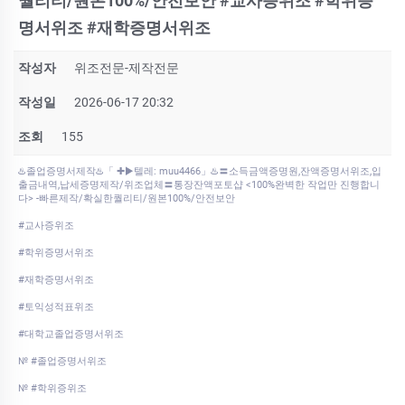
퀄리티/원본100%/안전보안 #교사증위조 #학위증
명서위조 #재학증명서위조
작성자
위조전문-제작전문
작성일
2026-06-17 20:32
조회
155
♨️졸업증명서제작♨️「 ✚▶텔레: muu4466」♨️〓소득금액증명원,잔액증명서위조,입
출금내역,납세증명제작/위조업체〓통장잔액포토샵 <100%완벽한 작업만 진행합니
다> -빠른제작/확실한퀄리티/원본100%/안전보안
#교사증위조
#학위증명서위조
#재학증명서위조
#토익성적표위조
#대학교졸업증명서위조
№ #졸업증명서위조
№ #학위증위조