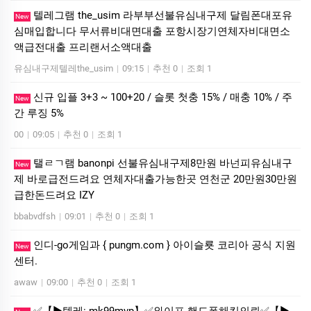
텔레그램 the_usim 라부부선불유심내구제 달림폰대포유
New
심매입합니다 무서류비대면대출 포항시장기연체자비대면소
액급전대출 프리랜서소액대출
유심내구제텔레the_usim
|
09:15
|
추천 0
|
조회 1
신규 입플 3+3 ~ 100+20 / 슬롯 첫충 15% / 매충 10% / 주
New
간 루징 5%
00
|
09:05
|
추천 0
|
조회 1
탤ㄹㄱ램 banonpi 선불유심내구제8만원 바넌피유심내구
New
제 바로급전드려요 연체자대출가능한곳 연천군 20만원30만원
급한돈드려요 IZY
bbabvdfsh
|
09:01
|
추천 0
|
조회 1
인디-go게임과 { pungm.com } 아이슬룟 코리아 공식 지원
New
센터.
awaw
|
09:00
|
추천 0
|
조회 1