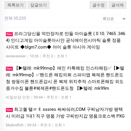
목록보기
답글쓰기
글수정
글삭제
전체 35,233
프라그당신을 억만장자로 만들 아이슬룟 ( 0 10. 7465 .346
New
4) 인디­고게­임 아이슬룟아시안 공식에이전시마틱 슬룟 정품
사이트 ◆blgm7.com◆ 아이 슬룟 아시아 게이밍
awawawaw
|
10:26
|
추천 0
|
조회 1
【▶텔레: mk99mvp】애인 카톡해킹 인스타해킹✅【▶텔
New
레: mk99mvp】✅핸드폰 해킹의뢰 스파이앱 복제폰 핸드폰도
청 쌍둥이폰 핸드폰감시 폰 복제 위치추적 스마트폰해킹 외도
증거수집 불륜#복제폰#핸드폰도청 【▶텔레: mk99m
비밀보장-안전
|
09:44
|
추천 0
|
조회 1
최고퀄 탤ㄹㅔ sssreo 싸싸숴러,COM 구찌남자가방 평택
New
시 미러급 1대1 직구 명품 가방 구찌반지갑 명품크로스백 PXG
bbabvdfsh
|
09:34
|
추천 0
|
조회 1