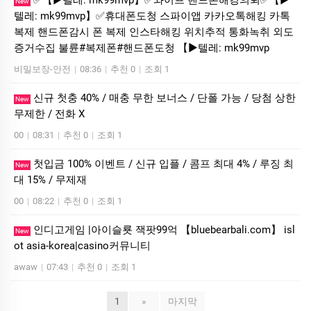
✅【▶텔레: mk99mvp】✅와이프 핸드폰해킹의뢰✅【▶
New
텔레: mk99mvp】✅휴대폰도청 스파이앱 카카오톡해킹 카톡
복제 핸드폰감시 폰 복제 인스타해킹 위치추적 통화녹취 외도
증거수집 불륜#복제폰#핸드폰도청 【▶텔레: mk99mvp
비밀보장-안전
|
08:36
|
추천 0
|
조회 1
신규 첫충 40% / 매충 무한 보너스 / 단폴 가능 / 당첨 상한
New
무제한 / 전화 X
00
|
08:31
|
추천 0
|
조회 1
첫입금 100% 이벤트 / 신규 입플 / 콤프 최대 4% / 루징 최
New
대 15% / 무제재
00
|
08:22
|
추천 0
|
조회 1
인디­고게임 |아이슬룟 잭­팟99억 【bluebearbali.com】 is­l
New
ot asia-korea|casino커뮤니티
awaw
|
07:43
|
추천 0
|
조회 1
1
»
마지막