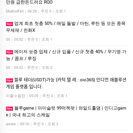
만원 급한돈드려요 RQO
bbabvdfsh
|
06:28
|
추천 0
|
조회 1
업계 최초 첫충 50% / 매일 돌발 / 마틴, 루틴 등 모든 종목
New
무제재 / 전화X
00
|
05:52
|
추천 0
|
조회 1
메이저 보증 업체 / 신규 입플 / 신규 첫충 40% / 무기명 가
New
능 / 콤프 / 루징
00
|
05:52
|
추천 0
|
조회 3
블루 테더(USDT)가능 {카턱 탤 레 : oio365} 인디언 애볼루션
New
게임 플랫폼 입니다.
이묠수욤란
|
05:29
|
추천 0
|
조회 1
블루game | 아이슬럿 99억젝팟 | 와일드홀뎜 | 인디­고gam
New
e | 국내 최고의 스케일
awaw
|
05:10
|
추천 0
|
조회 2