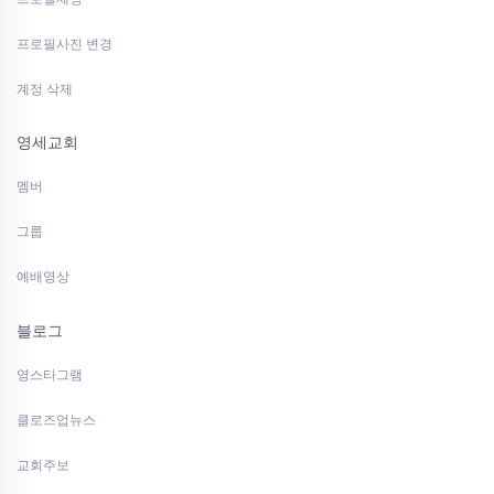
프로필사진 변경
계정 삭제
영세교회
멤버
그룹
예배영상
블로그
영스타그램
클로즈업뉴스
교회주보