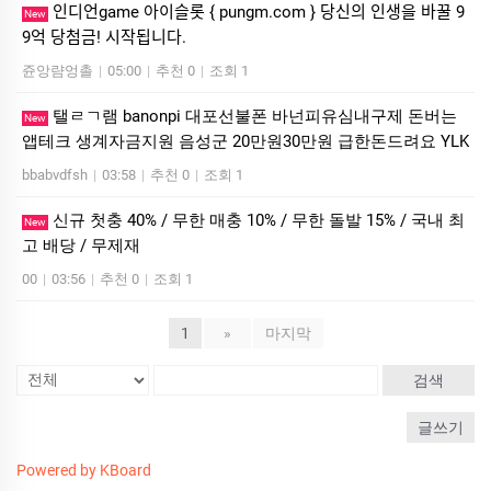
인디언game 아이슬롯 { pungm.com } 당신의 인생을 바꿀 9
New
9억 당첨금! 시작됩니다.
쥰앙럄엉촐
|
05:00
|
추천 0
|
조회 1
탤ㄹㄱ램 banonpi 대포선불폰 바넌피유심내구제 돈버는
New
앱테크 생계자금지원 음성군 20만원30만원 급한돈드려요 YLK
bbabvdfsh
|
03:58
|
추천 0
|
조회 1
신규 첫충 40% / 무한 매충 10% / 무한 돌발 15% / 국내 최
New
고 배당 / 무제재
00
|
03:56
|
추천 0
|
조회 1
1
»
마지막
검색
글쓰기
Powered by KBoard