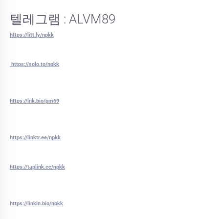
텔레그램 : ALVM89
https://litt.ly/npkk
https://solo.to/npkk
https://lnk.bio/pm69
https://linktr.ee/npkk
https://taplink.cc/npkk
https://linkin.bio/npkk