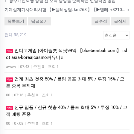
«
광주개인회생 상담 전 소득 증빙을 준비하는 현실적인 방법
기계설계기사대리시험 【▶텔레상담: km268 】【▶텔레: +8210-2452-9789】국가기술자격증대리시험 텝스대리시험 토익대리시험 24시간 친절상담!! ➤안전보장-합격보장 ➤이미접수하셨어도 상담진행가능합니다. #자격증대리
»
목록보기
답글쓰기
글수정
글삭제
전체 35,219
인디­고게임 |아이슬룟 잭­팟99억 【bluebearbali.com】 is­l
New
ot asia-korea|casino커뮤니티
awaw
|
07:43
|
추천 0
|
조회 1
업계 최초 첫충 50% / 롤링 콤프 최대 5% / 루징 15% / 모
New
든 종목 무제재
00
|
07:16
|
추천 0
|
조회 1
신규 입플 / 신규 첫충 40% / 콤프 최대 5% / 루징 10% / 고
New
객 베팅 존중
00
|
07:08
|
추천 0
|
조회 1