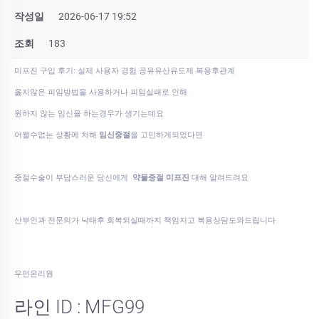
작성일
2026-06-17 19:52
조회
183
미프진 구입 후기: 실제 사용자 경험 공유유산유도제 복용후관계
옳지않은 피임방법을 사용하거나 피임실패로 인해
원하지 않는 임신을 하는경우가 생기는데요
어쩔수없는 상황에 처해
임신중절
을 고민하게되었다면
중절수술이 부담스러운 당신에게
약물중절 미프진
대해 알려드려요
산부인과 전문의가 낙태후 회복되실때까지 책임지고 복용상담도와드립니다
우먼온리원
라인 ID : MFG99