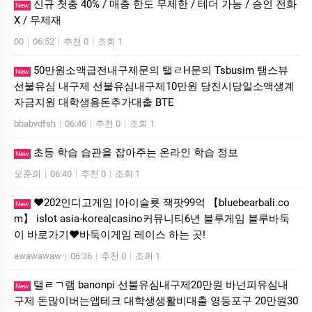
신규 첫충 40% / 매충 한도 무제한 / 테더 가능 / 승인 전화
New
X / 무제재
00
|
06:52
|
추천 0
|
조회 1
50만원소액급전내구제문의 탤ㄹH문의 Tsbusim 탬스뷰
New
선불유심 내구제 선불유심내구제10만원 당진시당일소액생계
자금지원 대학생용돈추가대출 BTE
bbabvdfsh
|
06:46
|
추천 0
|
조회 1
초등 학습 습관을 잡아주는 온라인 학습 정보
New
오준희
|
06:40
|
추천 0
|
조회 1
❤️202인디­고게임 |아이슬룟 잭­팟99억 【bluebearbali.co
New
m】 is­lot asia-korea|casino커뮤니티6년 블루게­임 블루바­둑
이 바로가기❤️바­둑이게­임 레이스 하는 곳!
awawawaw
|
06:36
|
추천 0
|
조회 1
탤ㄹㄱ램 banonpi 선불유심내구제20만원 바넌피유심내
New
구제 돈많이버는앱테크 대학생생활비대출 영등포구 20만원30