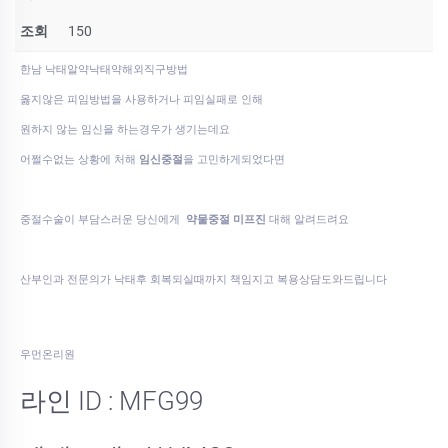
조회
150
한남 낙태알약낙태약해외직구방법
옳지않은 피임방법을 사용하거나 피임실패로 인해
원하지 않는 임신을 하는경우가 생기는데요
어쩔수없는 상황에 처해
임신중절
을 고민하게되었다면
중절수술이 부담스러운 당신에게
약물중절 미프진
대해 알려드려요
산부인과 전문의가 낙태후 회복되실때까지 책임지고 복용상담도와드립니다
우먼온리원
라인 ID : MFG99