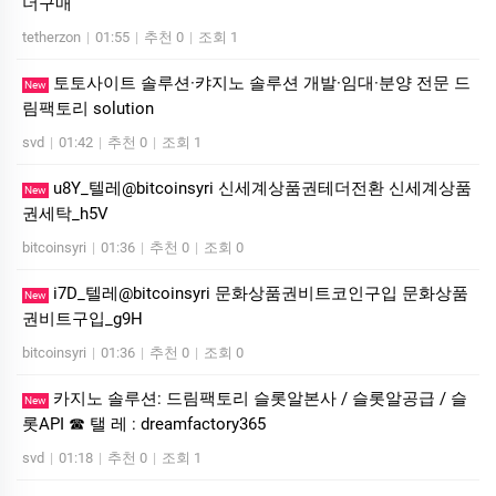
더구매
tetherzon
|
01:55
|
추천 0
|
조회 1
토­토사이트 솔루션·캬지노 솔루션 개발·임대·분양 전문 드
New
림팩토리 solution
svd
|
01:42
|
추천 0
|
조회 1
u8Y_텔레@bitcoinsyri 신세계상품권테더전환 신세계상품
New
권세탁_h5V
bitcoinsyri
|
01:36
|
추천 0
|
조회 0
i7D_텔레@bitcoinsyri 문화상품권비트코인구입 문화상품
New
권비트구입_g9H
bitcoinsyri
|
01:36
|
추천 0
|
조회 0
카지노 솔루션: 드림팩토리 슬롯알본사 / 슬롯알공급 / 슬
New
롯API ☎ 탤 레 : dreamfactory365
svd
|
01:18
|
추천 0
|
조회 1