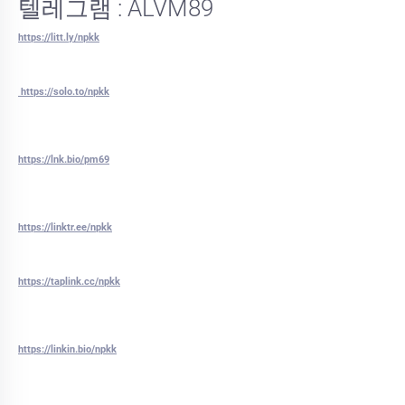
텔레그램 : ALVM89
https://litt.ly/npkk
https://solo.to/npkk
https://lnk.bio/pm69
https://linktr.ee/npkk
https://taplink.cc/npkk
https://linkin.bio/npkk