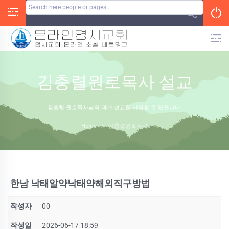
Skip
to
content
김충렬원로목사 설교
김충렬 원로목사님의 과거 설교를 시청할 수 있습니다.
Home
/
김충렬원로목사
한남 낙태알약낙태약해외직구방법
작성자
00
작성일
2026-06-17 18:59