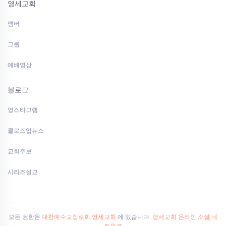
영세교회
멤버
그룹
예배영상
블로그
영스타그램
클로즈업뉴스
교회주보
시리즈설교
모든 권한은
대한예수교장로회 영세교회
에 있습니다.
영세교회 온라인 소셜 네