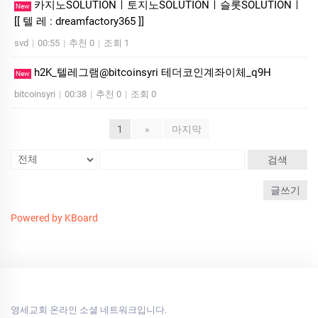
카­지노SOLUTIONㅣ토지노SOLUTIONㅣ슬롯SOLUTIONㅣ
New
[[ 텔 레 : dreamfactory365 ]]
svd
|
00:55
|
추천 0
|
조회 1
h2K_텔레그램@bitcoinsyri 테더코인계좌이체_q9H
New
bitcoinsyri
|
00:38
|
추천 0
|
조회 0
1
»
마지막
검색
글쓰기
Powered by KBoard
영세교회 온라인 소셜 네트워크입니다.