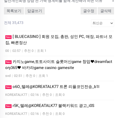
일산개인회생 상담 전 가족 생계비를 함께 계산해야 하는 이유
»
목록보기
답글쓰기
글수정
글삭제
전체 35,473
[ BLUECASINO ] 회원 모집, 총판, 성인 PC, 매장, 파트너 모
New
집, 빠른정산
00
|
02:57
|
추천 0
|
조회 1
카­지노game,토­토사이트 슬­롯머­신game 창업❤dreamfact
New
ory365❤ 바­카라game casino gamesite
svd
|
02:51
|
추천 0
|
조회 1
o6O_텔레@KOREATALK77 트론 리플코인전송_b1I
New
KOREATALK77
|
02:16
|
추천 0
|
조회 0
r5K_텔레@KOREATALK77 블랙키워드 광고_i0S
New
KOREATALK77
|
02:16
|
추천 0
|
조회 0