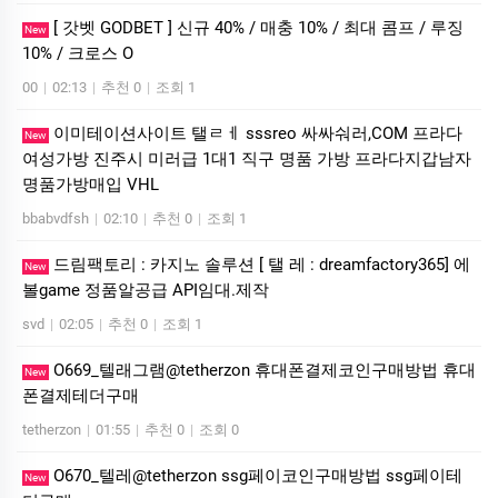
[ 갓벳 GODBET ] 신규 40% / 매충 10% / 최대 콤프 / 루징
New
10% / 크로스 O
00
|
02:13
|
추천 0
|
조회 1
이미테이션사이트 탤ㄹㅔ sssreo 싸싸숴러,COM 프라다
New
여성가방 진주시 미러급 1대1 직구 명품 가방 프라다지갑남자
명품가방매입 VHL
bbabvdfsh
|
02:10
|
추천 0
|
조회 1
드림팩토리 : 카­지노 솔­루션 [ 탤 레 : dreamfactory365] 에
New
볼game 정품알공급 API임대.제작
svd
|
02:05
|
추천 0
|
조회 1
O669_텔래그램@tetherzon 휴대폰결제코인구매방법 휴대
New
폰결제테더구매
tetherzon
|
01:55
|
추천 0
|
조회 0
O670_텔레@tetherzon ssg페이코인구매방법 ssg페이테
New