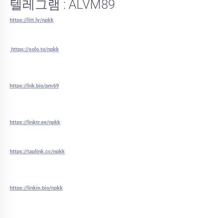
텔레그램 : ALVM89
https://litt.ly/npkk
https://solo.to/npkk
https://lnk.bio/pm69
https://linktr.ee/npkk
https://taplink.cc/npkk
https://linkin.bio/npkk