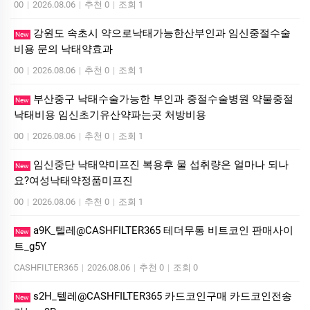
00
|
2026.08.06
|
추천 0
|
조회 1
강원도 속초시 약으로낙태가능한산부인과 임신중절수술
New
비용 문의 낙­태약효과
00
|
2026.08.06
|
추천 0
|
조회 1
부산중구 낙태수술가능한 부인과 중절수술병원 약물중절
New
낙태비용 임신초기유산약파는곳 처방비용
00
|
2026.08.06
|
추천 0
|
조회 1
임신중단 낙태약미프진 복용후 물 섭취량은 얼마나 되나
New
요?여성낙­태약정품미­프진
00
|
2026.08.06
|
추천 0
|
조회 1
a9K_텔레@CASHFILTER365 테더무통 비트코인 판매사이
New
트_g5Y
CASHFILTER365
|
2026.08.06
|
추천 0
|
조회 0
s2H_텔레@CASHFILTER365 카드코인구매 카드코인전송
New