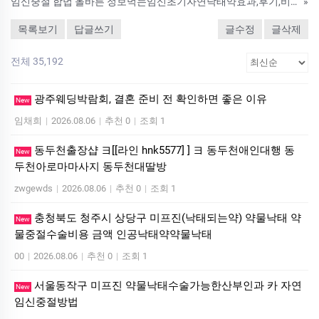
임신중절 합법 올바른 정보먹는임신초기자연낙태약효과,후기,비용,금액
»
목록보기
답글쓰기
글수정
글삭제
전체 35,192
광주웨딩박람회, 결혼 준비 전 확인하면 좋은 이유
New
임채희
|
2026.08.06
|
추천 0
|
조회 1
동두천출장샵 ヨ[[라인 hnk5577] ] ヨ 동두천애인대행 동
New
두천아로마마사지 동두천대딸방
zwgewds
|
2026.08.06
|
추천 0
|
조회 1
충청북도 청주시 상당구 미프진(낙태되는약) 약물낙태 약
New
물중절수술비용 금액 인공낙태약약물낙태
00
|
2026.08.06
|
추천 0
|
조회 1
서울동작구 미프진 약물낙태수술가능한산부인과 카 자연
New
임신중절방법