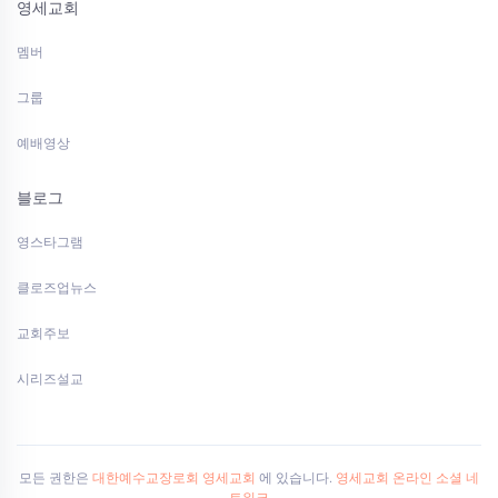
영세교회
멤버
그룹
예배영상
블로그
영스타그램
클로즈업뉴스
교회주보
시리즈설교
모든 권한은
대한예수교장로회 영세교회
에 있습니다.
영세교회 온라인 소셜 네