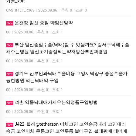
가능_x9R
CASHFILTER365
|
2026.08.06
|
추천 0
|
조회 0
온천장 임신 중절 약임신알약
New
00
|
2026.08.06
|
추천 0
|
조회 1
부산 임신중절수술(낙태)할 수 있을까요? 강서구낙태수술
New
해주는병원 임신초기중절되는약처방산부인과병원
00
|
2026.08.06
|
추천 0
|
조회 1
경기도 산부인과낙태수술비용 고양시덕양구 중절수술가
New
능한병원 먹는낙­태약 구입
00
|
2026.08.06
|
추천 0
|
조회 1
석촌 약물낙태애기지우는약정품구입방법
New
00
|
2026.08.06
|
추천 0
|
조회 1
J422_텔레@tetherzon 이체코인 코인송금대리 코인대리
New
송금 코인이체 무통코인 코인무통 블테구입 블테판매 테더매