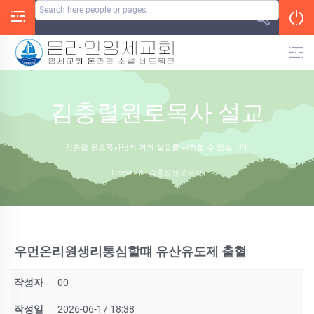
Skip
to
content
김충렬원로목사 설교
김충렬 원로목사님의 과거 설교를 시청할 수 있습니다.
Home
/
김충렬원로목사
우먼온리원생리통심할떄 유산유도제 출혈
작성자
00
작성일
2026-06-17 18:38