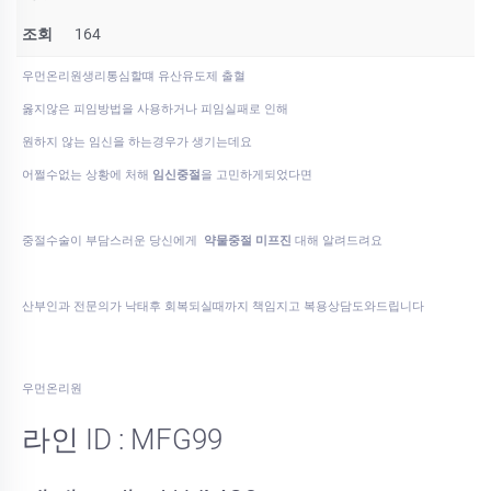
조회
164
우먼온리원생리통심할떄 유산유도제 출혈
옳지않은 피임방법을 사용하거나 피임실패로 인해
원하지 않는 임신을 하는경우가 생기는데요
어쩔수없는 상황에 처해
임신중절
을 고민하게되었다면
중절수술이 부담스러운 당신에게
약물중절 미프진
대해 알려드려요
산부인과 전문의가 낙태후 회복되실때까지 책임지고 복용상담도와드립니다
우먼온리원
라인 ID : MFG99