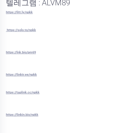
텔레그램 : ALVM89
https://litt.ly/npkk
https://solo.to/npkk
https://lnk.bio/pm69
https://linktr.ee/npkk
https://taplink.cc/npkk
https://linkin.bio/npkk