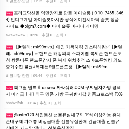
비밀보장-안전
|
11:12
|
추천 0
|
조회 1
프라그당신을 억만장자로 만들 아이슬룟 ( 0 10. 7465 .346
New
4) 인디­고게­임 아이슬룟아시안 공식에이전시마틱 슬룟 정품
사이트 ◆blgm7.com◆ 아이 슬룟 아시아 게이밍
awawawaw
|
10:26
|
추천 0
|
조회 1
【▶텔레: mk99mvp】애인 카톡해킹 인스타해킹✅【▶텔
New
레: mk99mvp】✅핸드폰 해킹의뢰 스파이앱 복제폰 핸드폰도
청 쌍둥이폰 핸드폰감시 폰 복제 위치추적 스마트폰해킹 외도
증거수집 불륜#복제폰#핸드폰도청 【▶텔레: mk99m
비밀보장-안전
|
09:44
|
추천 0
|
조회 1
최고퀄 탤ㄹㅔ sssreo 싸싸숴러,COM 구찌남자가방 평택
New
시 미러급 1대1 직구 명품 가방 구찌반지갑 명품크로스백 PXG
bbabvdfsh
|
09:34
|
추천 0
|
조회 1
@usim120 서진통신 선불유심내구제 19세이상가능 휴대
New
폰내구제 가개통 비상금대출 선불유심판매 긴급대출 선불유
심매입 카드깡 앱테크 선불유심맛집