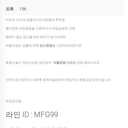
조회
156
미프진 코리아 정품인가요낙­태알약 후유증
옳지않은 피임방법을 사용하거나 피임실패로 인해
원하지 않는 임신을 하는경우가 생기는데요
어쩔수없는 상황에 처해
임신중절
을 고민하게되었다면
중절수술이 부담스러운 당신에게
약물중절 미프진
대해 알려드려요
산부인과 전문의가 낙태후 회복되실때까지 책임지고 복용상담도와드립니다
우먼온리원
라인 ID : MFG99