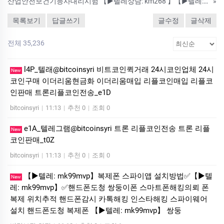
산업안전보건기능사대리시험 【▶텔레상담: km268 】【▶텔레: +8210-2452-9789】국가기술자격증대리시험 텝스대리시험 토익대리시험 24시간 친절상담!! ➤안전보장-합격보장 ➤이미접수하셨어도 상담진행가능합니다. #자격
»
목록보기
답글쓰기
글수정
글삭제
전체 35,236
l4P_텔래@bitcoinsyri 비트코인퀵거래 24시코인업체 24시
New
코인구매 이더리움현금화 이더리움매입 리플코인매입 리플코
인판매 트론리플코인전송_e1D
bitcoinsyri
|
11:13
|
추천 0
|
조회 0
e1A_텔레그램@bitcoinsyri 트론 리플코인전송 트론 리플
New
코인판매_t0Z
bitcoinsyri
|
11:13
|
추천 0
|
조회 0
【▶텔레: mk99mvp】복제폰 스파이앱 설치방법✅【▶텔
New
레: mk99mvp】✅핸드폰도청 쌍둥이폰 스마트폰해킹의뢰 폰
복제 위치추적 핸드폰감시 카톡해킹 인스타해킹 스파이웨어
설치 핸드폰도청 복제폰 【▶텔레: mk99mvp】 쌍둥