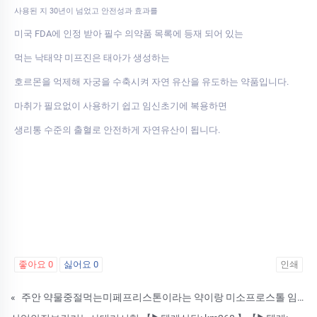
사용된 지 30년이 넘었고 안전성과 효과를
미국 FDA에 인정 받아 필수 의약품 목록에 등재 되어 있는
먹는 낙태약 미프진은 태아가 생성하는
호르몬을 억제해 자궁을 수축시켜 자연 유산을 유도하는 약품입니다.
마취가 필요없이 사용하기 쉽고 임신초기에 복용하면
생리통 수준의 출혈로 안전하게 자연유산이 됩니다.
좋아요
0
싫어요
0
인쇄
«
주안 약물중절먹는미페프리스톤이라는 약이랑 미소프로스톨 임신초기증상자연유산할수있는약복용후 낙태흔적,안전성 서울 성동구 미프진 약물낙태 부작용 비용 알아보기 임신초기자연유산약약물낙태 낙­태약 복용후기