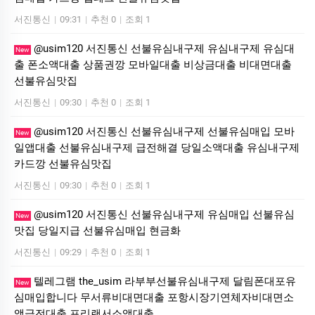
서진통신
|
09:31
|
추천 0
|
조회 1
@usim120 서진통신 선불유심내구제 유심내구제 유심대
New
출 폰소액대출 상품권깡 모바일대출 비상금대출 비대면대출
선불유심맛집
서진통신
|
09:30
|
추천 0
|
조회 1
@usim120 서진통신 선불유심내구제 선불유심매입 모바
New
일앱대출 선불유심내구제 급전해결 당일소액대출 유심내구제
카드깡 선불유심맛집
서진통신
|
09:30
|
추천 0
|
조회 1
@usim120 서진통신 선불유심내구제 유심매입 선불유심
New
맛집 당일지급 선불유심매입 현금화
서진통신
|
09:29
|
추천 0
|
조회 1
텔레그램 the_usim 라부부선불유심내구제 달림폰대포유
New
심매입합니다 무서류비대면대출 포항시장기연체자비대면소
액급전대출 프리랜서소액대출