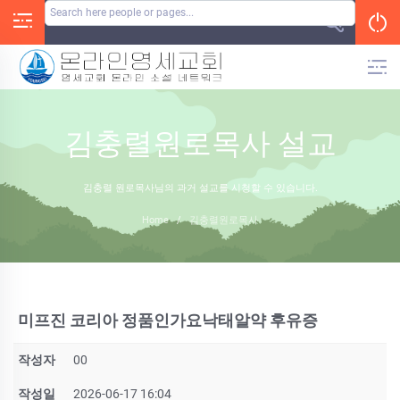
Skip
to
content
김충렬원로목사 설교
김충렬 원로목사님의 과거 설교를 시청할 수 있습니다.
Home
/
김충렬원로목사
미프진 코리아 정품인가요낙­태알약 후유증
작성자
00
작성일
2026-06-17 16:04