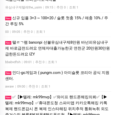
유심내구제텔레the_usim
|
09:15
|
추천 0
|
조회 1
신규 입플 3+3 ~ 100+20 / 슬롯 첫충 15% / 매충 10% / 주
New
간 루징 5%
00
|
09:05
|
추천 0
|
조회 1
탤ㄹㄱ램 banonpi 선불유심내구제8만원 바넌피유심내구
New
제 바로급전드려요 연체자대출가능한곳 연천군 20만원30만원
급한돈드려요 IZY
bbabvdfsh
|
09:01
|
추천 0
|
조회 1
인디-go게임과 { pungm.com } 아이슬룟 코리아 공식 지원
New
센터.
awaw
|
09:00
|
추천 0
|
조회 1
✅【▶텔레: mk99mvp】✅와이프 핸드폰해킹의뢰✅【▶
New
텔레: mk99mvp】✅휴대폰도청 스파이앱 카카오톡해킹 카톡
복제 핸드폰감시 폰 복제 인스타해킹 위치추적 통화녹취 외도
증거수집 불륜#복제폰#핸드폰도청 【▶텔레: mk99mvp