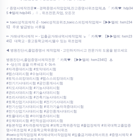
♂ 증명서제작전문✖ - 경력증명서작업업체,잔고증명서위조업체,♨ 「 카톡♥: hdp34
5 ✚텔레:hdp345 」☃，위조전문,작업, 모든것
✒ toeic성적표제작 ✌ - toeic성적표위조,toeic스피킹제작업체✂【▶▶텔레: hxm234
5】 주로 발급받는 서류들
✏ 거래내역서제작 ✂ - 입출금거래내역서제작업체 ↘ 「 카톡♥: 【▶▶텔레: hxm23
45】 대학교 - 중고등학교에서,뗄수 있는 위조업체
◀ 병원진단서,졸업증명서 제작업체 - 고민하지마시고 전문가의 도움을 받으세요
병원진단서,졸업증명서제작전문 「 카톡♥: 【▶▶텔레: hxm2345】 ♨
✈ -당신의 꿈을 이루세요 ☪ 0c-h
#자격증대리시험 #토익대리시험
#텝스대리시험 #수능대리시험
#토익스피킹대리시험 #텝스스피킹대리시험
#전기기사대리시험 #공인중개사시험
#지도사대리시험 #기능사대리시험
#관리사대리시험 #기술사대리시험
#조리사대리시험 #건축기능사대리시험
#토목산업기사대리시험 #전기기사대리시험
#전기산업기사대리시험 #국가기술자격증대리시험
#전기산업기사대리시험 #공인중개사대리시험
#토플대리시험 #아이엘츠대리시험
#오픽대리시험 #인적성검사대리시험
#등본작업 #자격증제작업체 #대학교학위증작업 #졸업장제작 #외국대학교졸업증
명서위조업체 #고등학교학위증명서위조
#toeic성적작업업체 #거래내역서작업업체 #입출금거래내역서위조 #증명서제작 #
최종학력증명서위조전문