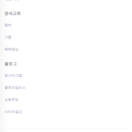
영세교회
멤버
그룹
예배영상
블로그
영스타그램
클로즈업뉴스
교회주보
시리즈설교