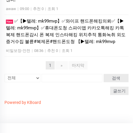
awaw
|
09:00
|
추천 0
|
조회 1
✅【▶텔레: mk99mvp】✅와이프 핸드폰해킹의뢰✅【▶
New
텔레: mk99mvp】✅휴대폰도청 스파이앱 카카오톡해킹 카톡
복제 핸드폰감시 폰 복제 인스타해킹 위치추적 통화녹취 외도
증거수집 불륜#복제폰#핸드폰도청 【▶텔레: mk99mvp
비밀보장-안전
|
08:36
|
추천 0
|
조회 1
1
»
마지막
검색
글쓰기
Powered by KBoard