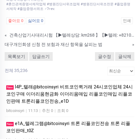
#혼인관계증명서제작업체 #병원진단서위조업체 #병원진단서위조전문 #졸업증명
서제작 #졸업증명서위조 ♂7r-ev.
좋아요
0
싫어요
0
인쇄
«
건축산업기사대리시험 【▶텔레상담: km268 】【▶텔레: +8210-2452-9789】국가기술자격증대리시험 텝스대리시험 토익대리시험 24시간 친절상담!! ➤안전보장-합격보장 ➤이미접수하셨어도 상담진행가능합니다. #자격증대리
대구개인회생 신청 전 보험과 재산 항목을 살피는 법
»
목록보기
답글쓰기
글수정
글삭제
전체 35,236
l4P_텔래@bitcoinsyri 비트코인퀵거래 24시코인업체 24시
New
코인구매 이더리움현금화 이더리움매입 리플코인매입 리플코
인판매 트론리플코인전송_e1D
bitcoinsyri
|
11:13
|
추천 0
|
조회 0
e1A_텔레그램@bitcoinsyri 트론 리플코인전송 트론 리플
New
코인판매_t0Z