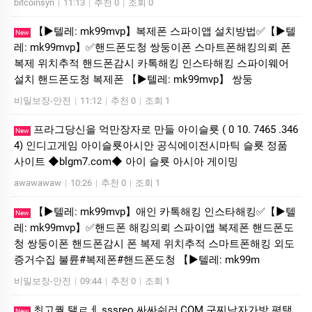
bitcoinsyri
|
11:13
|
추천 0
|
조회 0
【▶텔레: mk99mvp】복제폰 스파이앱 설치방법✅【▶텔
New
레: mk99mvp】✅핸드폰도청 쌍둥이폰 스마트폰해킹의뢰 폰
복제 위치추적 핸드폰감시 카톡해킹 인스타해킹 스파이웨어
설치 핸드폰도청 복제폰 【▶텔레: mk99mvp】 쌍둥
비밀보장-안전
|
11:12
|
추천 0
|
조회 1
프라그당신을 억만장자로 만들 아이슬룟 ( 0 10. 7465 .346
New
4) 인디­고게­임 아이슬룟아시안 공식에이전시마틱 슬룟 정품
사이트 ◆blgm7.com◆ 아이 슬룟 아시아 게이밍
awawawaw
|
10:26
|
추천 0
|
조회 1
【▶텔레: mk99mvp】애인 카톡해킹 인스타해킹✅【▶텔
New
레: mk99mvp】✅핸드폰 해킹의뢰 스파이앱 복제폰 핸드폰도
청 쌍둥이폰 핸드폰감시 폰 복제 위치추적 스마트폰해킹 외도
증거수집 불륜#복제폰#핸드폰도청 【▶텔레: mk99m
비밀보장-안전
|
09:44
|
추천 0
|
조회 1
최고퀄 탤ㄹㅔ sssreo 싸싸숴러,COM 구찌남자가방 평택
New