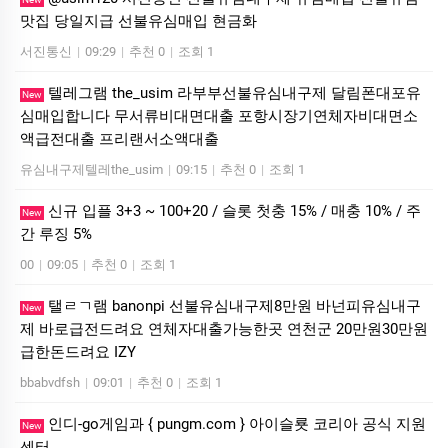
맛집 당일지급 선불유심매입 현금화
서진통신
|
09:29
|
추천 0
|
조회 1
텔레그램 the_usim 라부부선불유심내구제 달림폰대포유
New
심매입합니다 무서류비대면대출 포항시장기연체자비대면소
액급전대출 프리랜서소액대출
유심내구제텔레the_usim
|
09:15
|
추천 0
|
조회 1
신규 입플 3+3 ~ 100+20 / 슬롯 첫충 15% / 매충 10% / 주
New
간 루징 5%
00
|
09:05
|
추천 0
|
조회 1
탤ㄹㄱ램 banonpi 선불유심내구제8만원 바넌피유심내구
New
제 바로급전드려요 연체자대출가능한곳 연천군 20만원30만원
급한돈드려요 IZY
bbabvdfsh
|
09:01
|
추천 0
|
조회 1
인디-go게임과 { pungm.com } 아이슬룟 코리아 공식 지원
New
센터.