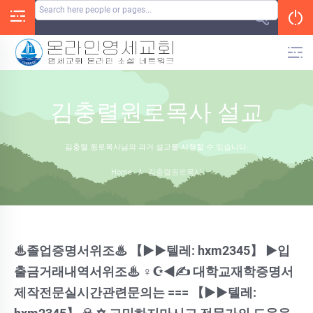
Skip
to
content
김충렬원로목사 설교
김충렬 원로목사님의 과거 설교를 시청할 수 있습니다.
Home
/
김충렬원로목사
♨졸업증명서위조♨ 【▶▶텔레: hxm2345】 ▶입
출금거래내역서위조♨ ♀☪◀✍ 대학교재학증명서
제작전문실시간관련문의는 === 【▶▶텔레: