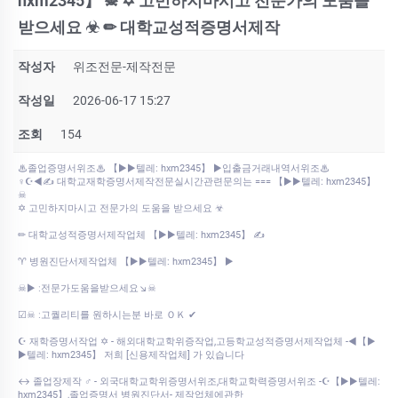
hxm2345】 ☠ ✡ 고민하지마시고 전문가의 도움을
받으세요 ☣ ✏ 대학교성적증명서제작
작성자
위조전문-제작전문
작성일
2026-06-17 15:27
조회
154
♨졸업증명서위조♨ 【▶▶텔레: hxm2345】 ▶입출금거래내역서위조♨
♀☪◀✍ 대학교재학증명서제작전문실시간관련문의는 === 【▶▶텔레: hxm2345】
☠
✡ 고민하지마시고 전문가의 도움을 받으세요 ☣
✏ 대학교성적증명서제작업체 【▶▶텔레: hxm2345】 ✍
♈ 병원진단서제작업체 【▶▶텔레: hxm2345】 ▶
☠▶ ː전문가도움을받으세요↘☠
☑☠ ː고퀄리티를 원하시는분 바로 ＯＫ ✔
☪ 재학증명서작업 ✡ - 해외대학교학위증작업,고등학교성적증명서제작업체 -◀【▶
▶텔레: hxm2345】 저희 [신용제작업체] 가 있습니다
↔ 졸업장제작 ♂ - 외국대학교학위증명서위조,대학교학력증명서위조 -☪【▶▶텔레:
hxm2345】,졸업증명서 병원진단서- 제작업체에관한