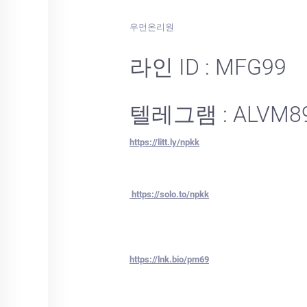
우먼온리원
라인 ID : MFG99
텔레그램 : ALVM8
https://litt.ly/npkk
https://solo.to/npkk
https://lnk.bio/pm69