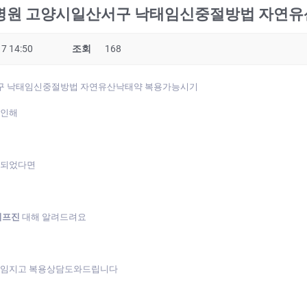
원 고양시일산서구 낙태임신중절방법 자연유
7 14:50
조회
168
 낙태임신중절방법 자연유산낙­태약 복용가능시기
 인해
게되었다면
미프진
대해 알려드려요
책임지고 복용상담도와드립니다