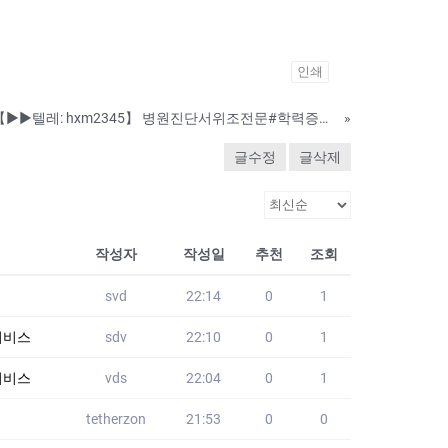
인쇄
▶️자격증대리시험▶️ 【▶▶텔레: hxm2345】 병원진단서위조전문#학력증명서제작#학력증명서위조▶️ ☎ 병원진단서작업 【▶▶텔레: hxm2345】 ✌ ↔✂ ː100%원본과동일제작입니다✍♀ ☪✂ ː고퀄리티를 원하시는분 바로
»
글수정
글삭제
작성자
작성일
추천
조회
svd
22:14
0
1
된서비스
sdv
22:10
0
1
된서비스
vds
22:04
0
1
tetherzon
21:53
0
0