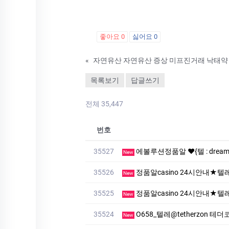
좋아요
0
싫어요
0
«
자연유산 자연유산 증상 미프진거래 낙­태약
목록보기
답글쓰기
전체 35,447
번호
35527
에볼루션정품알 ❤️{텔 : drea
New
35526
정품알casino 24시안내★텔레 :
New
35525
정품알casino 24시안내★텔레 :
New
35524
O658_텔레@tetherzon
New