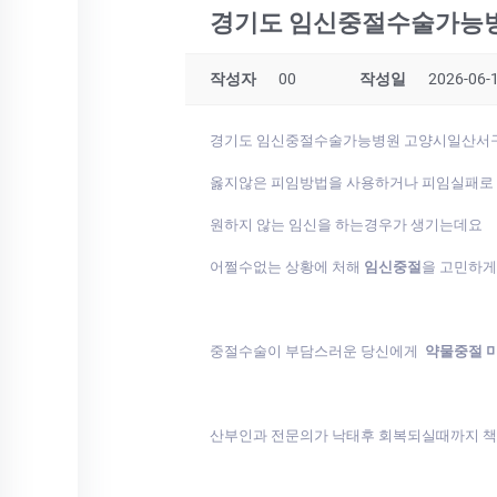
경기도 임신중절수술가능병
작성자
00
작성일
2026-06-1
경기도 임신중절수술가능병원 고양시일산서구
옳지않은 피임방법을 사용하거나 피임실패로
원하지 않는 임신을 하는경우가 생기는데요
어쩔수없는 상황에 처해
임신중절
을 고민하
중절수술이 부담스러운 당신에게
약물중절 
산부인과 전문의가 낙태후 회복되실때까지 