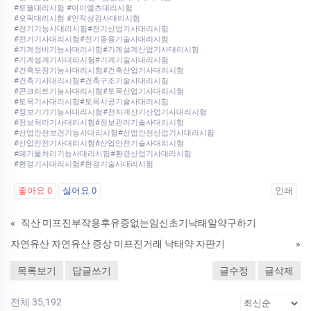
#토플대리시험 #아이엘츠대리시험
#오픽대리시험 #인적성검사대리시험
#전기기능사대리시험#전기산업기사대리시험
#전기기사대리시험#전기응용기술사대리시험
#기계정비기능사대리시험#기계설계산업기사대리시험
#기계설계기사대리시험#기계기술사대리시험
#건축도장기능사대리시험#건축산업기사대리시험
#건축기사대리시험#건축구조기술사대리시험
#콘크리트기능사대리시험#토목산업기사대리시험
#토목기사대리시험#토목시공기술사대리시험
#정보기기기능사대리시험#전자계산기산업기사대리시험
#정보처리기사대리시험#정보관리기술사대리시험
#산업안전보건기능사대리시험#산업안전산업기사대리시험
#산업안전기사대리시험#산업안전기술사대리시험
#폐기물처리기능사대리시험#환경산업기사대리시험
#환경기사대리시험#환경기술사대리시험
좋아요
0
싫어요
0
인쇄
«
직산 미프진부작용후유증없는임신초기낙태알약구하기
자연유산 자연유산 증상 미프진거래 낙­태약 자판기
»
목록보기
답글쓰기
글수정
글삭제
전체 35,192