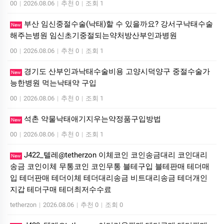
00
|
2026.08.06
|
추천 0
|
조회 1
부산 임신중절수술(낙태)할 수 있을까요? 강서구낙태수술
New
해주는병원 임신초기중절되는약처방산부인과병원
00
|
2026.08.06
|
추천 0
|
조회 1
경기도 산부인과낙태수술비용 고양시덕양구 중절수술가
New
능한병원 먹는낙­태약 구입
00
|
2026.08.06
|
추천 0
|
조회 1
석촌 약물낙태애기지우는약정품구입방법
New
00
|
2026.08.06
|
추천 0
|
조회 1
J422_텔레@tetherzon 이체코인 코인송금대리 코인대리
New
송금 코인이체 무통코인 코인무통 블테구입 블테판매 테더매
입 테더판매 테더이체 테더대리송금 비트대리송금 테더개인
지갑 테더구매 테더최저수수료
tetherzon
|
2026.08.06
|
추천 0
|
조회 0