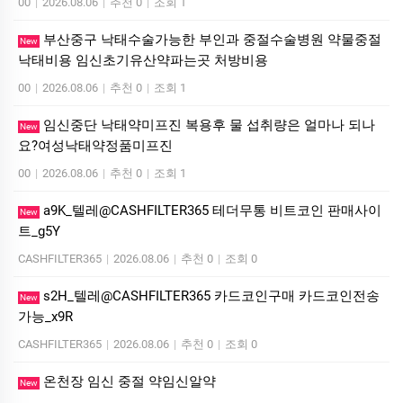
00
|
2026.08.06
|
추천 0
|
조회 1
부산중구 낙태수술가능한 부인과 중절수술병원 약물중절
New
낙태비용 임신초기유산약파는곳 처방비용
00
|
2026.08.06
|
추천 0
|
조회 1
임신중단 낙태약미프진 복용후 물 섭취량은 얼마나 되나
New
요?여성낙­태약정품미­프진
00
|
2026.08.06
|
추천 0
|
조회 1
a9K_텔레@CASHFILTER365 테더무통 비트코인 판매사이
New
트_g5Y
CASHFILTER365
|
2026.08.06
|
추천 0
|
조회 0
s2H_텔레@CASHFILTER365 카드코인구매 카드코인전송
New
가능_x9R
CASHFILTER365
|
2026.08.06
|
추천 0
|
조회 0
온천장 임신 중절 약임신알약
New