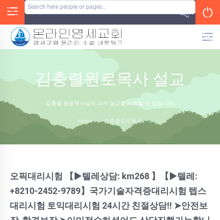
Skip
to
content
김충렬원로목사 설교
김충렬 원로목사님의 과거 설교를 시청할 수 있습니다.
Home
/
김충렬원로목사
오픽대리시험 【▶텔레상담: km268 】【▶텔레:
+8210-2452-9789】국가기술자격증대리시험 텝스
대리시험 토익대리시험 24시간 친절상담!! ➤안전보