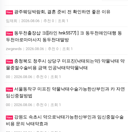
광주웨딩박람회, 결혼 준비 전 확인하면 좋은 이유
New
임채희
|
2026.08.06
|
추천 0
|
조회 1
동두천출장샵 ヨ[[라인 hnk5577] ] ヨ 동두천애인대행 동
New
두천아로마마사지 동두천대딸방
zwgewds
|
2026.08.06
|
추천 0
|
조회 1
충청북도 청주시 상당구 미프진(낙태되는약) 약물낙태 약
New
물중절수술비용 금액 인공낙태약약물낙태
00
|
2026.08.06
|
추천 0
|
조회 1
서울동작구 미프진 약물낙태수술가능한산부인과 카 자연
New
임신중절방법
00
|
2026.08.06
|
추천 0
|
조회 1
강원도 속초시 약으로낙태가능한산부인과 임신중절수술
New
비용 문의 낙­태약효과