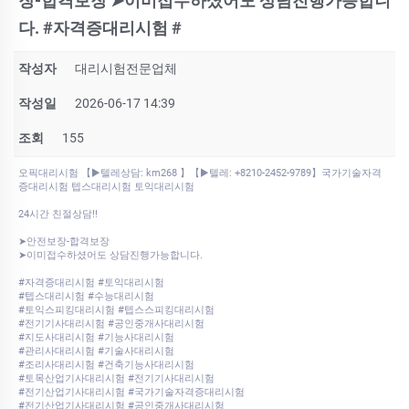
장-합격보장 ➤이미접수하셨어도 상담진행가능합니
다. #자격증대리시험 #
작성자
대리시험전문업체
작성일
2026-06-17 14:39
조회
155
오픽대리시험 【▶텔레상담: km268 】【▶텔레: +8210-2452-9789】국가기술자격
증대리시험 텝스대리시험 토익대리시험
24시간 친절상담!!
➤안전보장-합격보장
➤이미접수하셨어도 상담진행가능합니다.
#자격증대리시험 #토익대리시험
#텝스대리시험 #수능대리시험
#토익스피킹대리시험 #텝스스피킹대리시험
#전기기사대리시험 #공인중개사대리시험
#지도사대리시험 #기능사대리시험
#관리사대리시험 #기술사대리시험
#조리사대리시험 #건축기능사대리시험
#토목산업기사대리시험 #전기기사대리시험
#전기산업기사대리시험 #국가기술자격증대리시험
#전기산업기사대리시험 #공인중개사대리시험