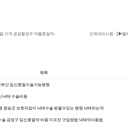
경기도 성남시 수정구 임신중절수술 약물중절 가격 궁금할경우 약물중절약추천
제목
법부산 임신중절수술가능병원
신낙­태 수술비용
원 청송군 보호자없이 낙태수술 받을수있는 병원 낙­태되는약
술 금정구 임신중절약 비용 미프진 구입방법 낙­태약사용법