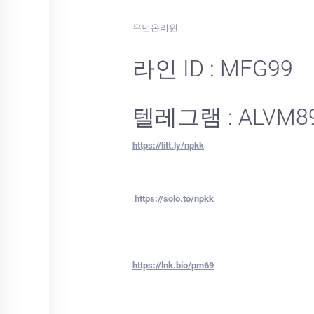
우먼온리원
라인 ID : MFG99
텔레그램 : ALVM8
https://litt.ly/npkk
https://solo.to/npkk
https://lnk.bio/pm69