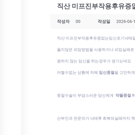
직산 미프진부작용후유증
작성자
00
작성일
2026-06-1
직산 미프진부작용후유증없는임신초기낙태
옳지않은 피임방법을 사용하거나 피임실패로
원하지 않는 임신을 하는경우가 생기는데요
어쩔수없는 상황에 처해
임신중절
을 고민하
중절수술이 부담스러운 당신에게
약물중절 
산부인과 전문의가 낙태후 회복되실때까지 