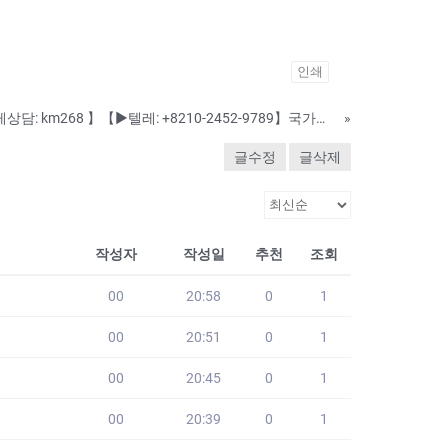
인쇄
오픽대리시험 【▶텔레상담: km268 】【▶텔레: +8210-2452-9789】국가기술자격증대리시험 텝스대리시험 토익대리시험 24시간 친절상담!! ➤안전보장-합격보장 ➤이미접수하셨어도 상담진행가능합니다. #자격증대리시험 #
»
글수정
글삭제
작성자
작성일
추천
조회
00
20:58
0
1
00
20:51
0
1
00
20:45
0
1
00
20:39
0
1