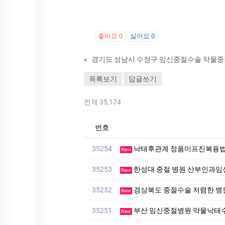
좋아요
0
싫어요
0
«
목록보기
답글쓰기
전체 35,174
번호
35254
낙태후관계 정품미프진복용
New
35253
한성대 중절 병원 산부인과임
New
35252
경상북도 중절수술 저렴한 병
New
35251
부산 임신중절병원 약물낙태수
New