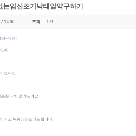
없는임신초기낙태알약구하기
7 14:36
조회
171
알약구하기
 인해
게되었다면
미프진
대해 알려드려요
책임지고 복용상담도와드립니다