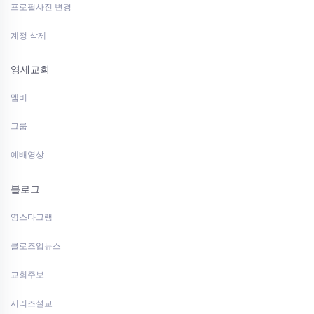
프로필사진 변경
계정 삭제
영세교회
멤버
그룹
예배영상
블로그
영스타그램
클로즈업뉴스
교회주보
시리즈설교