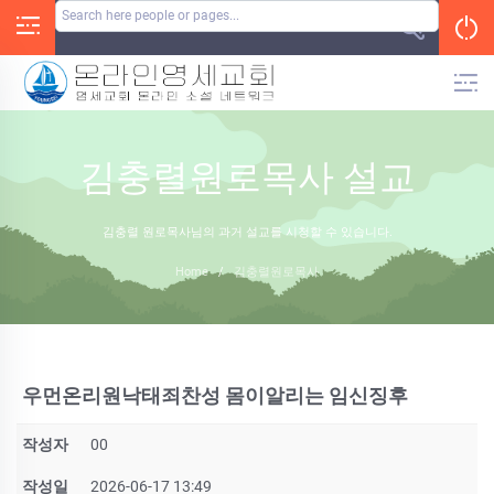
Skip
to
content
김충렬원로목사 설교
김충렬 원로목사님의 과거 설교를 시청할 수 있습니다.
Home
/
김충렬원로목사
우먼온리원낙태죄찬성 몸이알리는 임신징후
작성자
00
작성일
2026-06-17 13:49