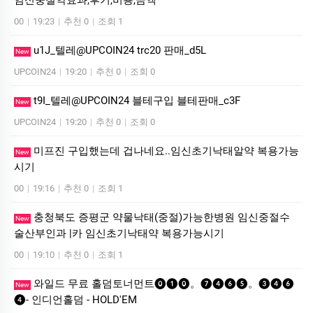
00
|
19:23
|
추천 0
|
조회 1
u1J_텔레@UPCOIN24 trc20 판매_d5L
New
UPCOIN24
|
19:20
|
추천 0
|
조회 0
t9I_텔레@UPCOIN24 블테구입 블테판매_c3F
New
UPCOIN24
|
19:20
|
추천 0
|
조회 0
미프진 구입했는데 겁나네요..임신초기낙­태알약 복용가능
New
시기
00
|
19:16
|
추천 0
|
조회 1
충청북도 증평군 약물낙태(중절)가능한병원 임신중절수
New
술산부인과 |카 임신초기낙­태약 복용가능시기
00
|
19:10
|
추천 0
|
조회 1
와일드 무료 홀덤토너먼트⓿❶⓿。❼❹❻❺。❸❹❻
New
❹- 인디언홀덤 - HOLD'EM