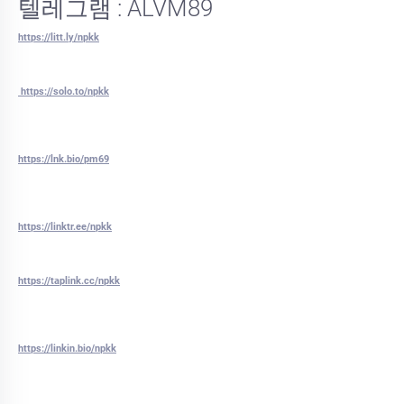
텔레그램 : ALVM89
https://litt.ly/npkk
https://solo.to/npkk
https://lnk.bio/pm69
https://linktr.ee/npkk
https://taplink.cc/npkk
https://linkin.bio/npkk