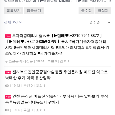
텝스스피킹대리시험【▶텔레상담: km268 】【▶텔레: +8210-2452-9789】국가기술자격증대리시험 텝스대리시험 토익대리시험 24시간 친절상담!! ➤안전보장-합격보장 ➤이미접수하셨어도 상담진행가능합니다. #자격증대리시험
»
목록보기
답글쓰기
글수정
글삭제
전체 35,161
♨️자격증대리시험♨️◈【▶텔레♥:+8210-7941-8872 】
New
【▶텔레♥ : +8210-8069-3799 】◈♨️ #국가기술자격증대리
시험 #공인영어시험대리시험 #토익대리시험♨️ ♨️제작업체-위
조업체-대리시험♨️ #국가기술자격
위조전문-제작전문
|
19:44
|
추천 0
|
조회 1
전라북도진안군중절수술병원 우먼온리원 미프진 약으로
New
낙태한 후기 미국 유산알약
00
|
19:42
|
추천 0
|
조회 1
인천 옹진군 미프진 약물낙태 부작용 비용 알아보기 부작
New
용후유증없는낙태유도제구하기
00
|
19:35
|
추천 0
|
조회 1