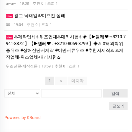
awaw
|
19:08
|
추천 0
|
조회 1
광교 낙태알약미­프진 실패
New
00
|
19:04
|
추천 0
|
조회 1
♨️제작업체♨️위조업체♨️대리시험♨️◈【▶텔레♥:+8210-7
New
941-8872 】【▶텔레♥ : +8210-8069-3799 】◈♨️ #해외학위
증위조 #상해진단서제작 #이민서류위조 #추천서제작♨️ ♨️제
작업체-위조업체-대리시험♨️
위조전문-제작전문
|
18:59
|
추천 0
|
조회 1
1
»
마지막
검색
글쓰기
Powered by KBoard