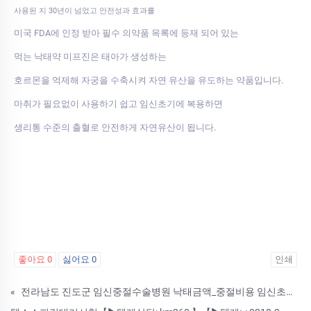
사용된 지 30년이 넘었고 안전성과 효과를
미국 FDA에 인정 받아 필수 의약품 목록에 등재 되어 있는
먹는 낙태약 미프진은 태아가 생성하는
호르몬을 억제해 자궁을 수축시켜 자연 유산을 유도하는 약품입니다.
마취가 필요없이 사용하기 쉽고 임신초기에 복용하면
생리통 수준의 출혈로 안전하게 자연유산이 됩니다.
좋아요
0
싫어요
0
인쇄
«
전라남도 진도군 임신중절수술병원 낙태금액_중절비용 임신초기낙태알약약물중절