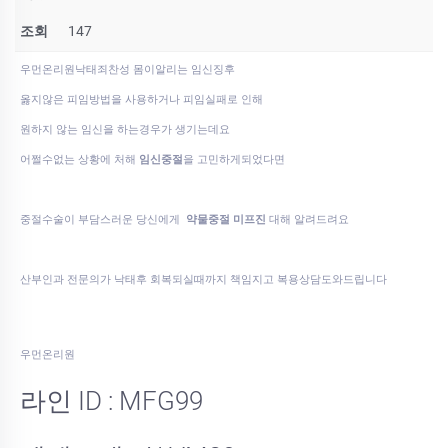
조회
147
우먼온리원낙태죄찬성 몸이알리는 임신징후
옳지않은 피임방법을 사용하거나 피임실패로 인해
원하지 않는 임신을 하는경우가 생기는데요
어쩔수없는 상황에 처해
임신중절
을 고민하게되었다면
중절수술이 부담스러운 당신에게
약물중절 미프진
대해 알려드려요
산부인과 전문의가 낙태후 회복되실때까지 책임지고 복용상담도와드립니다
우먼온리원
라인 ID : MFG99