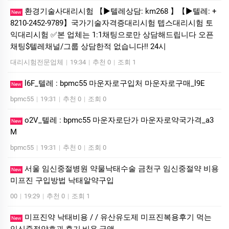
환경기술사대리시험 【▶텔레상담: km268 】【▶텔레: +
New
8210-2452-9789】국가기술자격증대리시험 텝스대리시험 토
익대리시험 ✅본 업체는 1:1채팅으로만 상담해드립니다 오픈
채팅$텔레채널/그룹 상담한적 없습니다!! 24시
대리시험전문업체
|
19:34
|
추천 0
|
조회 1
l6F_텔레 : bpmc55 마운자로구입처 마운자로구매_l9E
New
bpmc55
|
19:31
|
추천 0
|
조회 0
o2V_텔레 : bpmc55 마운자로단가 마운자로약국가격_a3
New
M
bpmc55
|
19:31
|
추천 0
|
조회 0
서울 임신중절병원 약물낙태수술 금천구 임신중절약 비용
New
미프진 구입방법 낙­태알약구입
00
|
19:29
|
추천 0
|
조회 1
미프진약 낙태비용 / / 유산유도제 미프진복용후기 먹는
New
임신중절약효과,후기,비용,금액