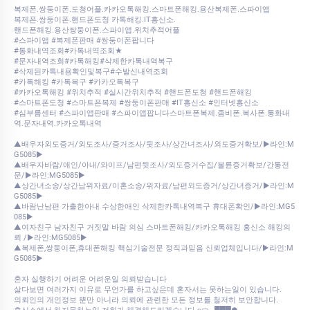
복제폰.쌍둥이폰.도청어플.카카오톡해킹.스마트폰해킹.용산복제폰.스파이앱
복제폰.쌍둥이폰.핸드폰도청 카톡해킹.IT흥신소.
핸드폰해킹.용산쌍둥이폰.스파이앱.위치추적어플
#스파이앱 #복제폰판매 #쌍둥이폰팝니다
#통화내역조회#카톡내역조회★
#문자내역조회#카톡해킹#삭제한카톡내역복구
#삭제된카톡내용확인및복구#수발신내역조회
#카톡해킹 #카톡복구 #카카오톡복구
#카카오톡해킹 #위치추적 #실시간위치추적 #핸드폰도청 #핸드폰해킹
#스마트폰도청 #스마트폰복제 #쌍둥이폰판매 #IT흥신소 #인터넷흥신소
#심부름센터 #스파이앱판매 #스파이앱팝니다스마트폰복제.좀비폰.복사폰.통화내
역.문자내역.카카오톡내역
▲배우자외도증거/외도조사/증거조사/뒷조사/상간녀조사/외도증거확보/▶️라인:M
G5085▶️
▲배우자바람/애인/아내/와이프/남편뒷조사/외도증거수집/불륜증거확보/간통전
문/▶️라인:MG5085▶️
▲상간녀소송/상간남위자료/이혼소송/위자료/남편외도증거/상간녀증거/▶️라인:M
G5085▶️
▲바람난남편 가출한아내 수상한애인 삭제한카톡내역복구 휴대폰확인/▶️라인:MG5
085▶️
▲여자친구 남자친구 거짓말 바람 의심 스마트폰해킹/카카오톡해킹 흥신소 해킹의
뢰 /▶️라인:MG5085▶️
▲복제폰,쌍둥이폰,휴대폰해킹 핵심기술전문 정직과믿음 신뢰업체입니다/▶️라인:M
G5085▶️
혼자 실행하기 어려운 어려운일 의뢰받습니다
살다보면 여러가지 이유로 무언가를 하고싶은데 혼자서는 못하는일이 있습니다.
의뢰인의 개인정보 뿐만 아니라 의뢰에 관련한 모든 정보를 철저히 보안합니다.