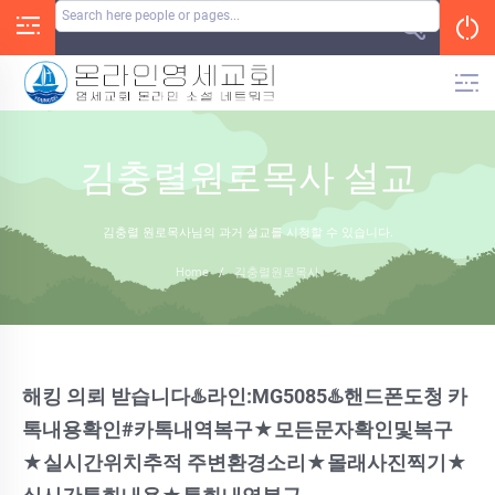
Skip
to
content
김충렬원로목사 설교
김충렬 원로목사님의 과거 설교를 시청할 수 있습니다.
Home
/
김충렬원로목사
해킹 의뢰 받습니다♨️라인:MG5085♨️핸드폰도청 카
톡내용확인#카톡내역복구★모든문자확인및복구
★실시간위치추적 주변환경소리★몰래사진찍기★