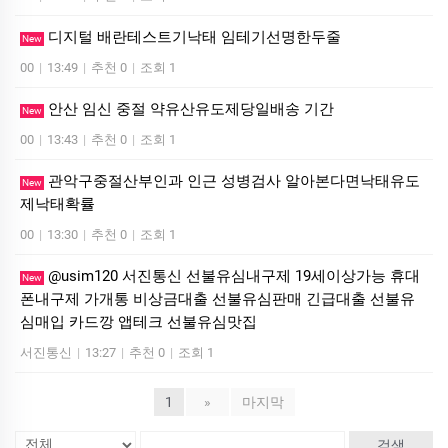
디지털 배란테스트기낙태 임테기선명한두줄
New
00
|
13:49
|
추천 0
|
조회 1
안산 임신 중절 약유산유도제당일배송 기간
New
00
|
13:43
|
추천 0
|
조회 1
관악구중절산부인과 인근 성병검사 알아본다면낙태유도
New
제낙태확률
00
|
13:30
|
추천 0
|
조회 1
@usim120 서진통신 선불유심내구제 19세이상가능 휴대
New
폰내구제 가개통 비상금대출 선불유심판매 긴급대출 선불유
심매입 카드깡 앱테크 선불유심맛집
서진통신
|
13:27
|
추천 0
|
조회 1
1
»
마지막
검색