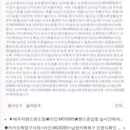
남 심부름센터/강남 심부름센터/울산 심부름/울산 심부름센터(라인:MG5085)증거
수집의 필요성/스마트폰으로 바람피우는 사례 가정불륜의 심각성/이혼소송 위자료
지급/이혼율 급증/바람피는 확률 이성간 어장관리 현황/남녀간 뒤통수치는 현황/자
녀의일탈 이성문제/오해가 불러오는 문제들/증거수집의 필요성/간통이혼법률정보
부부/법률상담/이혼상담/스마트불륜연구소/불륜포착/이혼소송/증거수집/소송(라
인:MG5085위자료/양육권/재산분할/외도/비밀보장/심부름센터/심부름센타/바람
증거/ 사이버흥신소/인터넷흥신소(라인:MG5085)온라인흥신소/핸드폰해킹/스마트
폰해킹/아이폰해킹/안드로이드해킹/문자훔쳐보기/문자해킹 카톡해킹/카톡보기 카
카오톡해킹/카카오톡보기/카톡훔쳐보기/카카오톡훔쳐보기(라인:MG5085)여자친
구카톡/남자친구카톡/카톡몰래보기/카카오톡몰래보기 통화내역/핸드폰통화내역/
통화녹취/음성녹취 음성통화녹취/음성녹음/몰카/몰래카메라/바람증거(라인:MG50
85)불륜증거/이혼소송/이혼증거/태국 방콕 호주 캐나다 오스트레일리아 중국 카카
오톡 카톡/디지털포렌식/디지털포랜식/카톡복구/문자복구/핸드폰패턴해제 핸드폰
잠금해제 스마트폰 하드디스크분석 하드디스크사용기록 바람난남편 바람난아내/남
편조사 아내조사 바람 외도 외도증황 외도증거 이혼 이혼증거수집라인:MG5085)불
륜 이혼소송 가정사 상간녀/상간남 남편외도 아내외도 증확상증거 외도하는남편 외
도하는아내 뒷조사 흥신소(라인:MG5085)심부름센터 흥신소 심부름센터 심부름센
타 가정고민 고민해결 철저한보안 각종자료수집 흥신소비용 흥신소가격 심부름센터
비용 심부름센터가격⭐라인:MG5085⭐복제폰팝니다 용산복제폰용산복제폰 ⭐라인:M
G5085⭐복제폰팝니다용산복제폰용산복제폰 ⭐라인:MG5085⭐복제폰팝니다용산복
제폰용산복제폰 ⭐라인:MG5085⭐복제폰팝니다용산복제폰용산복제폰 ⭐라인:MG508
5⭐복제폰팝니다
좋아요
0
싫어요
0
인쇄
«
★배우자핸드폰도청☎라인:MG5085☎핸드폰감청 실시간메세지확인 위치추적 통화내역복구 카톡내역조회 복제폰 쌍둥이폰
●카카오톡영구삭제⭐라인:MG5085⭐남편카톡복구 포렌식확인 핸드폰해킹 복제폰 쌍둥이폰 스파이앱
»