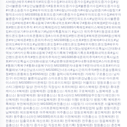
사바람난배우자#배우자#외도증거수집#아내외도증거수집#남편외도증거수집#상
간녀불륜증거#상간남불륜증거#동호회외도증거수집#불륜증거수집#외도증거수집
#이혼소송증거수집#배우자외도증거#바람난아내증거#바람난남편증거#사람찾기#
행적조사라인:MG5085동호회외도증거#이혼증거수집#배우자외도증거수집#배우자
불륜증거수집#배우자불륜행각#외도사실증거#연인외도조사#남편외도조사불륜증
거수집#복제폰#카톡내용복구#카톡내역조회#카톡복구#통화내역복원#문자내용조
회#핸드폰위치추적 #카카오톡해킹라인:MG5085카톡해킹#페이스북해킹#트위터해
킹#사진보기#아내카톡보기#남편카톡훔쳐보기 #실시간 위치추적#이동경로조회#
핸드폰도청#스마트폰통화도청#스마트폰해킹#핸드폰해킹#복제폰판매##용산복제
폰#부산복제폰#핸드폰위치추라인:MG5085통신사조회#핸드폰복제#아내외도#남
편외도#배우자외도#남편핸드폰도청#아내핸드폰도청#배우자핸드폰도청#배우자
카톡보기#남편카톡보기#불륜증거찾기 #외도증거찾는방법#카카오톡실시간대화내
역보기#카카오톡대화내용복구#문자기록복구#통화기록조회#통화내역조회#실시
간핸드폰위치추적#핸드폰위치추적라인:MG5085휴대폰위치추적#카카오톡사실조
회#카카오톡실시간대화내용보기#남편휴대폰해킹#아내휴대폰해킹#스마트폰해킹
#통화기록복구#통화내용복구라인:MG5085문자내용복구#문자내역서조회#카카오
톡몰래보기#상간남조사라인:MG5085간녀조사#실시간위치추적#핸드폰음성통화도
청#핸드폰통화도청#SNS해킹| 간통| 갤럭시워치4복제폰| 거래처| 구로흥신소| 남자
친구| 라인해킹| 불륜의심남편| 스마프폰도청| 쌍둥이폰강남흥신소| 아내| 아이폰케
이스라인:MG5085아이폰해킹| 안드로이드해킹| 앱해킹| 어플외도| 영등포흥신소| 인
스타그램해킹| 일상| 전여자친| 직장상사 트위터해킹| 페이스북해킹| 폰해킹| 휴대폰
케이스| it복제폰| 강원복제폰| 강원흥신소| 계좌조회| 구로복제폰| 노원복제폰 노원
흥신소| 동대문복제폰| 동대문흥신소| 뒷조사(라인:MG5085)땅주인찾기| 떼인돈| 마
산복제폰| 마산흥신소| 모바일복제폰| 문자내용| 미행| 번호찾기| 병원기록| 복제폰카
톡해킹| 부천복제폰(라인:MG5085)부천흥신소| 사람찾기| 사이버복제폰 서울복제폰|
송파복제폰| 송파흥신소| 스마트폰해킹복제폰| 스마트폰해킹업체 실종| 쌍둥이폰강
남복제폰| 에프원복제폰 여주복제폰| 여주흥신소| 영등포복제폰| 용인복제폰| 원주복
제폰| 원주흥신소(라인:MG5085)위치조회| 이천복제폰| 이천흥신소 인천복제폰| 인
천흥신소| 입출국조회 재산조회| 전과조회| 전주복제폰| 전주흥신소| 정읍복제폰| 정
읍흥신소| 주소찾기| 증거수집| 직장조회| 진료기록| 창원복제폰| 창원흥신소| 춘천복