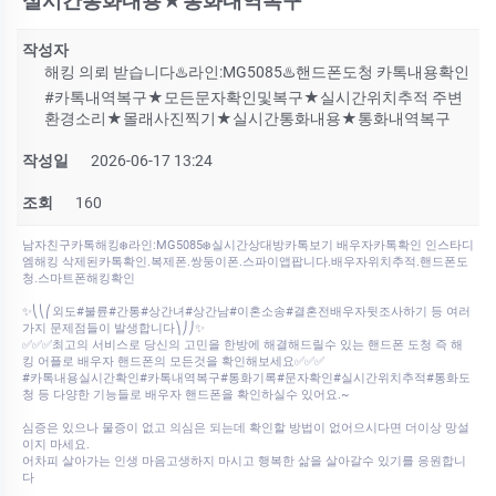
실시간통화내용★통화내역복구
작성자
해킹 의뢰 받습니다♨️라인:MG5085♨️핸드폰도청 카톡내용확인
#카톡내역복구★모든문자확인및복구★실시간위치추적 주변
환경소리★몰래사진찍기★실시간통화내용★통화내역복구
작성일
2026-06-17 13:24
조회
160
남자친구카톡해킹❄️라인:MG5085❄️실시간상대방카톡보기 배우자카톡확인 인스타디
엠해킹 삭제된카톡확인.복제폰.쌍둥이폰.스파이앱팝니다.배우자위치추적.핸드폰도
청.스마트폰해킹확인
✨⎝⎝⎛외도#불륜#간통#상간녀#상간남#이혼소송#결혼전배우자뒷조사하기 등 여러
가지 문제점들이 발생합니다⎞⎠⎠✨
✅✅✅최고의 서비스로 당신의 고민을 한방에 해결해드릴수 있는 핸드폰 도청 즉 해
킹 어플로 배우자 핸드폰의 모든것을 확인해보세요✅✅✅
#카톡내용실시간확인#카톡내역복구#통화기록#문자확인#실시간위치추적#통화도
청 등 다양한 기능들로 배우자 핸드폰을 확인하실수 있어요.~
심증은 있으나 물증이 없고 의심은 되는데 확인할 방법이 없어으시다면 더이상 망설
이지 마세요.
어차피 살아가는 인생 마음고생하지 마시고 행복한 삶을 살아갈수 있기를 응원합니
다