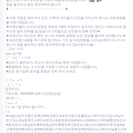
흥신소에서 하지못하는일 저희가 해결해드리겠습니다.εつ▄█▀█●
정말 필요하신 분만 문의부탁드립니다.
❥・・・ ┈┈┈┈┈┈┈┈┈┈┈┈┈┈┈┈┈ ・・・❥
★저희 작업은 배우자의 외도, 가족과 자녀들의 안전을 지키고자 하시는 의뢰인분들
을 위한 작업입니다.
★의뢰인들의 보안과 관련된 부분은 100% 걱정하지 않으셔도 된다고 자부드리며 법
적으로 절대 문제될 일 없습니다.(비밀보장 보안철저 정확 안전)★
★의뢰인의 개인정보 뿐만 아니라 의뢰에 관련한 모든 정보를 철저히 보안합니다.★
★상세작업 내용을 캐기위해 접근하는 기자 및 타업체분들 시간낭비하지 마시기 바
랍니다 정말 필요하신 분만 문의부탁드립니다 (장난문의사절）
.⠀ᕬ ᕬ⠀ᕬ ᕬ
‎(๑◕.◕)⤙ᖛ)
‎/⌒ づ⊂⌒ヽ〜♡
❌간보기, 찔러보기, 개소리, 헛소리하실 분은 사양합니다.
❌동종업계, 또는 그 지인을 가장한 스파이도 정중히 사양합니다.
❌단순 호기심에 문의할 분들은 연락 주지 마세요
₊˚ /ᐠ⑅⸝⸝⑅ᐟ\
‎‧₊( ˶◝ ·̫ ◜˶ )
‎᭄(ゔ♡ど)
⭐라인ID╱MG5085⭐(24시간전문상담)
|ᘏ⑅ᘏ .✨⸒⸒
| ᴗ͈.ᴗ͈⸝⸝꒱
| ⊂ ꒱๑.* 잘 부탁드립니다*•.¸¸
| ∪
#바람난배우자핸드폰확인#애인핸드폰#연인핸드폰몰래보기#여자친구감시#남자
친구감시#남편뒷조사#아내뒷조사#동호회바람#예비신랑#예비신부#결혼전뒷조사
#혼전뒷조사#남편카톡해킹#남편카톡확인#사람뒷조사#스파이앱#위치추적앱#용
산복제폰#휴대폰도청#복제폰팝니다#스마트폰해킹#복제폰파는곳#모바일흥신소#