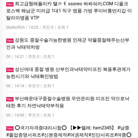
최고급형레플리카 탤ㄹㅔ sssreo 싸싸숴러,COM 디올크
New
로스백 해남군 미러급 1대1 직구 명품 가방 루이비통반지갑 이
탈리아명품 VTP
bbabvdfsh
|
14:25
|
추천 0
|
조회 1
강원도 중절수술가능한병원 인제군 약물중절해주는산부
New
인과 낙­태약처방
00
|
14:21
|
추천 0
|
조회 1
성신여대 중절 병원 산부인과낙태약미프진 복용후관계가
New
능한시기와 낙태확인방법
00
|
14:14
|
추천 0
|
조회 1
부산해운대구중절수술병원 우먼온리원 미프진 약으로낙
New
태한 후기 자연낙태약부작용
00
|
14:08
|
추천 0
|
조회 1
⭕️국가자격증대리시험⭕️ 【▶▶텔레: hxm2345】 #남쯩
New
#졸업증명서위조#신분증제작#여권제작#진단서위조#여쯩⭕️