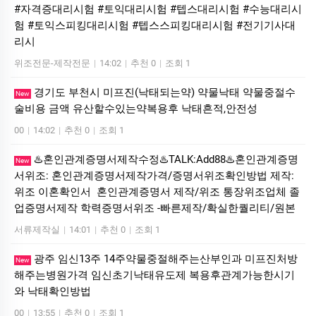
#자격증대리시험 #토익대리시험 #텝스대리시험 #수능대리시
험 #토익스피킹대리시험 #텝스스피킹대리시험 #전기기사대
리시
위조전문-제작전문
|
14:02
|
추천 0
|
조회 1
경기도 부천시 미프진(낙태되는약) 약물낙태 약물중절수
New
술비용 금액 유산할수있는약복용후 낙태흔적,안전성
00
|
14:02
|
추천 0
|
조회 1
♨️혼인관계증명서제작수정♨️TALK:Add88♨️혼인관계증명
New
서위조: 혼인관계증명서제작가격/증명서위조확인방법 제작:
위조 이혼확인서 혼인관계증명서 제작/위조 통장위조업체 졸
업증명서제작 학력증명서위조 -빠른제작/확실한퀄리티/원본
서류제작실
|
14:01
|
추천 0
|
조회 1
광주 임신13주 14주약물중절해주는산부인과 미프진처방
New
해주는병원가격 임신초기낙태유도제 복용후관계가능한시기
와 낙태확인방법
00
|
13:55
|
추천 0
|
조회 1