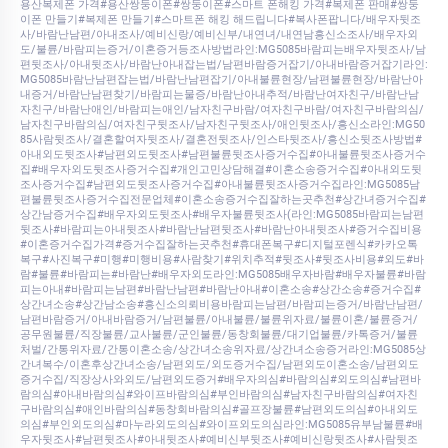
용산복제폰 가격#용산쌍둥이폰#쌍둥이폰#스마트 폰해킹 가격#복제폰 판매#쌍둥
이폰 만들기#복제폰 만들기#스마트폰 해킹 해드립니다#복사폰팝니다/배우자뒷조
사/바람난남편/아내조사/예비신랑/예비신부/내연녀/내연남흥신소조사/배우자외
도/불륜/바람피는증거/이혼증거등조사방법라인:MG5085바람피는배우자뒷조사/남
편뒷조사/아내뒷조사/바람난아내잡는법/남편바람증거잡기/아내바람증거잡기라인:
MG5085바람난남편잡는법/바람난남편잡기/아내불륜현장/남편불륜현장/바람난아
내증거/바람난남편찾기/바람피는물증/바람난아내추적/바람난여자친구/바람난남
자친구/바람난애인/바람피는애인/남자친구바람/여자친구바람/여자친구바람의심/
남자친구바람의심/여자친구뒷조사/남자친구뒷조사/애인뒷조사/흥신소라인:MG50
85사람뒷조사/결혼할여자뒷조사/결혼전뒷조사/인스타뒷조사/흥신소뒷조사방법#
아내외도뒷조사#남편외도뒷조사#남편불륜뒷조사증거수집#아내불륜뒷조사증거수
집#배우자외도뒷조사증거수집#개인고민상담해결#이혼소송증거수집#아내외도뒷
조사증거수집#남편외도뒷조사증거수집#아내불륜뒷조사증거수집라인:MG5085남
편불륜뒷조사증거수집전문업체#이혼소송증거수집잘하는곳추천#상간녀증거수집#
상간남증거수집#배우자외도뒷조사#배우자불륜뒷조사(라인:MG5085바람피는남편
뒷조사#바람피는아내뒷조사#바람난남편뒷조사#바람난아내뒷조사#증거수집비용
#이혼증거수집가격#증거수집잘하는곳추천#휴대폰복구#디지털포렌식#카카오톡
복구#사진복구#미행#미행비용#사람찾기#위치추적#뒷조사#뒷조사비용#외도#바
람#불륜#바람피는#바람난#배우자외도라인:MG5085배우자바람#배우자불륜#바람
피는아내#바람피는남편#바람난남편#바람난아내#이혼소송#상간소송#증거수집#
상간녀소송#상간남소송#흥신소의뢰비용바람피는남편/바람피는증거/바람난남편/
남편바람증거/아내바람증거/남편불륜/아내불륜/불륜위자료/불륜이혼/불륜증거/
공무원불륜/직장불륜/교사불륜/군인불륜/동창회불륜/대기업불륜/카톡증거/불륜
처벌/간통위자료/간통이혼소송/상간녀소송위자료/상간녀소송증거라인:MG5085상
간녀복수/이혼후상간녀소송/남편외도/외도증거수집/남편외도이혼소송/남편외도
증거수집/직장상사와외도/남편외도증거#배우자의심#바람의심#외도의심#남편바
람의심#아내바람의심#와이프바람의심#부인바람의심#남자친구바람의심#여자친
구바람의심#애인바람의심#동창회바람의심#골프장불륜#남편외도의심#아내외도
의심#부인외도의심#마누라외도의심#와이프외도의심라인:MG5085유부남불륜#배
우자뒷조사#남편뒷조사#아내뒷조사#예비신부뒷조사#예비신랑뒷조사#사람뒷조