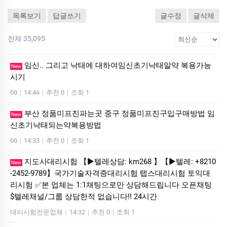
목록보기
답글쓰기
글수정
글삭제
전체 35,095
임신.. 그리고 낙태에 대하여임신초기낙­태알약 복용가능
New
시기
00
|
14:46
|
추천 0
|
조회 1
부산 정품미프진파는곳 중구 정품미프진구입구매방법 임
New
신초기낙태되는약복용방법
00
|
14:33
|
추천 0
|
조회 1
지도사대리시험 【▶텔레상담: km268 】【▶텔레: +8210
New
-2452-9789】국가기술자격증대리시험 텝스대리시험 토익대
리시험 ✅본 업체는 1:1채팅으로만 상담해드립니다 오픈채팅
$텔레채널/그룹 상담한적 없습니다!! 24시간
대리시험전문업체
|
14:32
|
추천 0
|
조회 1