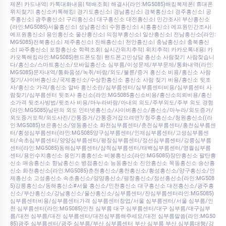
제폰| 카드내역| 카톡대화내용| 택배조회| 해결사(라인:MG5085)해킹복제폰| 휴대폰
위치찾기| 흥신소카톡해킹| 경기도흥신소| 경남흥신소| 경북흥신소| 경주흥신소| 공
주흥신소| 광주흥신소| 구리흥신소| 대구흥신소 대전흥신소| 민간조사| 부산흥신소
(라인:MG5085)서울흥신소| 성남흥신소| 수원흥신소| 시흥흥신소| 에프원민간조사|
에프원흥신소| 용인흥신소 울산흥신소| 의정부흥신소| 일산흥신소| 전남흥신소(라인:
MG5085)전북흥신소| 제주흥신소| 진해흥신소| 천안흥신소| 충남흥신소| 충북흥신
소| 파주흥신소| 포항흥신소 학력조회| 실시간위치추적| 위치추적| 카카오톡내용| 카
카오톡해킹라인:MG5085)핸드폰도청| 핸드폰고민상담 흥신소 사람찾기 사람찾습니
다/흥신소/스마트흥신소/모바일흥신소 심부름/이성문제/부부문제/통화내역(라인:
MG5085)문자내역/통화음성/녹취/바람/외도/불륜/증거 흥신소 비용/흥신소 사람
찾기/사이버흥신소/국제흥신소/수상한흥신소 흥신소 사람 찾기 비용/흥신소 뒷조
사/흥신소 가격/흥신소 알바 흥신소란/심부름센터/심부름센터비용/심부름센터 사
람찾기/심부름센터 뒷조사 흥신소(라인:MG5085흥신소비용/흥신소의뢰비용/흥신
소가격 뒷조사방법/뒷조사 비용/마누라바람/아내의 외도/주부외도/주부 외도 경험
(라인:MG5085)남편의 외도 인터넷흥신소/사이버흥신소/흥신소/마누라/외도증거/
외도증거포착/외도사진/간통증거/간통증거잡으려면?/청주흥신소/청원흥신소((라
인:MG5085)보은흥신소/영동흥신소 화천심부름센터/춘천심부름센터/홍천심부름센
터/횡성심부름센터(라인:MG5085양구심부름센터/인제심부름센터/고성심부름센
터/속초심부름센터/양양심부름센터/평창심부름센터/정선심부름센터/강릉심부름
센터(라인:MG5085)동해심부름센터/삼척심부름센터/태백심부름센터/영월심부름
센터/용인수지흥신소 용인기흥흥신소 비봉흥신소(라인:MG5085)장안흥신소 팔탄흥
신소 매송흥신소 향남흥신소 병점흥신소 능동흥신소 진안흥신소 목동흥신소 송산흥
신소 화천흥신소(라인:MG5085)춘천흥신소/홍천흥신소/횡성흥신소/양구흥신소/인
제흥신소 고성흥신소 속초흥신소/양양흥신소/평창흥신소/정선흥신소(라인:MG508
5)강릉흥신소/동해흥신소#서울 흥신소/인천흥신소 대구흥신소 대전흥신소/광주흥
신소/부산흥신소/강남흥신소/울산흥신소/심부름센터/잔심부름센터라인:MG5085)
심부름센터비용/심부름센터가격 심부름센터창업/서울 심부름센터/서울 심부름/인
천 심부름센터(라인:MG5085)인천 심부름 대구 심부름센터/대구 심부름/대구심부
름/대전 심부름/대전 심부름센터/대전심부름해주세요/대전 심부름말씀(라인:MG50
85)광주 심부름센터/광주 심부름/부산 심부름센터 부산 심부름 부산 심부름대행/강