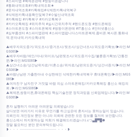
#스파이앱 #복제폰판매 #쌍둥이폰팝니다
#통화내역조회#카톡내역조회★
#문자내역조회#카톡해킹#삭제한카톡내역복구
#삭제된카톡내용확인및복구#수발신내역조회
#카톡해킹 #카톡복구 #카카오톡복구
#카카오톡해킹 #위치추적 #실시간위치추적 #핸드폰도청 #핸드폰해킹
#스마트폰도청 #스마트폰복제 #쌍둥이폰판매 #IT흥신소 #인터넷흥신소
#심부름센터 #스파이앱판매 #스파이앱팝니다스마트폰복제.좀비폰.복사폰.통화내
역.문자내역.카카오톡내역
▲배우자외도증거/외도조사/증거조사/뒷조사/상간녀조사/외도증거확보/▶️라인:M
G5085▶️
▲배우자바람/애인/아내/와이프/남편뒷조사/외도증거수집/불륜증거확보/간통전
문/▶️라인:MG5085▶️
▲상간녀소송/상간남위자료/이혼소송/위자료/남편외도증거/상간녀증거/▶️라인:M
G5085▶️
▲바람난남편 가출한아내 수상한애인 삭제한카톡내역복구 휴대폰확인/▶️라인:MG5
085▶️
▲여자친구 남자친구 거짓말 바람 의심 스마트폰해킹/카카오톡해킹 흥신소 해킹의
뢰 /▶️라인:MG5085▶️
▲복제폰,쌍둥이폰,휴대폰해킹 핵심기술전문 정직과믿음 신뢰업체입니다/▶️라인:M
G5085▶️
혼자 실행하기 어려운 어려운일 의뢰받습니다
살다보면 여러가지 이유로 무언가를 하고싶은데 혼자서는 못하는일이 있습니다.
의뢰인의 개인정보 뿐만 아니라 의뢰에 관련한 모든 정보를 철저히 보안합니다.
흥신소에서 하지못하는일 저희가 해결해드리겠습니다.εつ▄█▀█●
정말 필요하신 분만 문의부탁드립니다.
❥・・・ ┈┈┈┈┈┈┈┈┈┈┈┈┈┈┈┈┈ ・・・❥