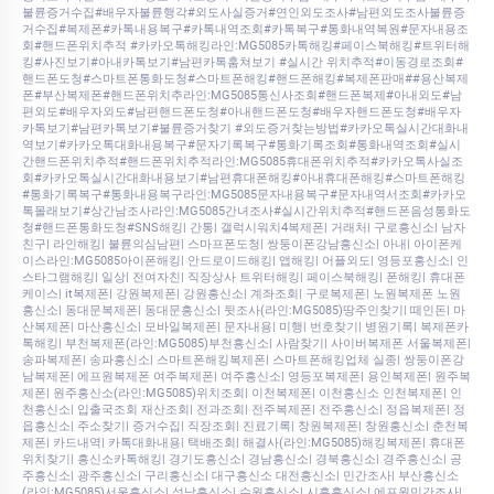
불륜증거수집#배우자불륜행각#외도사실증거#연인외도조사#남편외도조사불륜증
거수집#복제폰#카톡내용복구#카톡내역조회#카톡복구#통화내역복원#문자내용조
회#핸드폰위치추적 #카카오톡해킹라인:MG5085카톡해킹#페이스북해킹#트위터해
킹#사진보기#아내카톡보기#남편카톡훔쳐보기 #실시간 위치추적#이동경로조회#
핸드폰도청#스마트폰통화도청#스마트폰해킹#핸드폰해킹#복제폰판매##용산복제
폰#부산복제폰#핸드폰위치추라인:MG5085통신사조회#핸드폰복제#아내외도#남
편외도#배우자외도#남편핸드폰도청#아내핸드폰도청#배우자핸드폰도청#배우자
카톡보기#남편카톡보기#불륜증거찾기 #외도증거찾는방법#카카오톡실시간대화내
역보기#카카오톡대화내용복구#문자기록복구#통화기록조회#통화내역조회#실시
간핸드폰위치추적#핸드폰위치추적라인:MG5085휴대폰위치추적#카카오톡사실조
회#카카오톡실시간대화내용보기#남편휴대폰해킹#아내휴대폰해킹#스마트폰해킹
#통화기록복구#통화내용복구라인:MG5085문자내용복구#문자내역서조회#카카오
톡몰래보기#상간남조사라인:MG5085간녀조사#실시간위치추적#핸드폰음성통화도
청#핸드폰통화도청#SNS해킹| 간통| 갤럭시워치4복제폰| 거래처| 구로흥신소| 남자
친구| 라인해킹| 불륜의심남편| 스마프폰도청| 쌍둥이폰강남흥신소| 아내| 아이폰케
이스라인:MG5085아이폰해킹| 안드로이드해킹| 앱해킹| 어플외도| 영등포흥신소| 인
스타그램해킹| 일상| 전여자친| 직장상사 트위터해킹| 페이스북해킹| 폰해킹| 휴대폰
케이스| it복제폰| 강원복제폰| 강원흥신소| 계좌조회| 구로복제폰| 노원복제폰 노원
흥신소| 동대문복제폰| 동대문흥신소| 뒷조사(라인:MG5085)땅주인찾기| 떼인돈| 마
산복제폰| 마산흥신소| 모바일복제폰| 문자내용| 미행| 번호찾기| 병원기록| 복제폰카
톡해킹| 부천복제폰(라인:MG5085)부천흥신소| 사람찾기| 사이버복제폰 서울복제폰|
송파복제폰| 송파흥신소| 스마트폰해킹복제폰| 스마트폰해킹업체 실종| 쌍둥이폰강
남복제폰| 에프원복제폰 여주복제폰| 여주흥신소| 영등포복제폰| 용인복제폰| 원주복
제폰| 원주흥신소(라인:MG5085)위치조회| 이천복제폰| 이천흥신소 인천복제폰| 인
천흥신소| 입출국조회 재산조회| 전과조회| 전주복제폰| 전주흥신소| 정읍복제폰| 정
읍흥신소| 주소찾기| 증거수집| 직장조회| 진료기록| 창원복제폰| 창원흥신소| 춘천복
제폰| 카드내역| 카톡대화내용| 택배조회| 해결사(라인:MG5085)해킹복제폰| 휴대폰
위치찾기| 흥신소카톡해킹| 경기도흥신소| 경남흥신소| 경북흥신소| 경주흥신소| 공
주흥신소| 광주흥신소| 구리흥신소| 대구흥신소 대전흥신소| 민간조사| 부산흥신소
(라인:MG5085)서울흥신소| 성남흥신소| 수원흥신소| 시흥흥신소| 에프원민간조사|