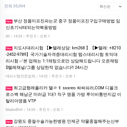
전체 35,094
부산 정품미프진파는곳 중구 정품미프진구입구매방법 임
New
신초기낙태되는약복용방법
00
|
14:33
|
추천 0
|
조회 1
지도사대리시험 【▶텔레상담: km268 】【▶텔레: +8210
New
-2452-9789】국가기술자격증대리시험 텝스대리시험 토익대
리시험 ✅본 업체는 1:1채팅으로만 상담해드립니다 오픈채팅
$텔레채널/그룹 상담한적 없습니다!! 24시간
대리시험전문업체
|
14:32
|
추천 0
|
조회 1
최고급형레플리카 탤ㄹㅔ sssreo 싸싸숴러,COM 디올크
New
로스백 해남군 미러급 1대1 직구 명품 가방 루이비통반지갑 이
탈리아명품 VTP
bbabvdfsh
|
14:25
|
추천 0
|
조회 1
강원도 중절수술가능한병원 인제군 약물중절해주는산부
New