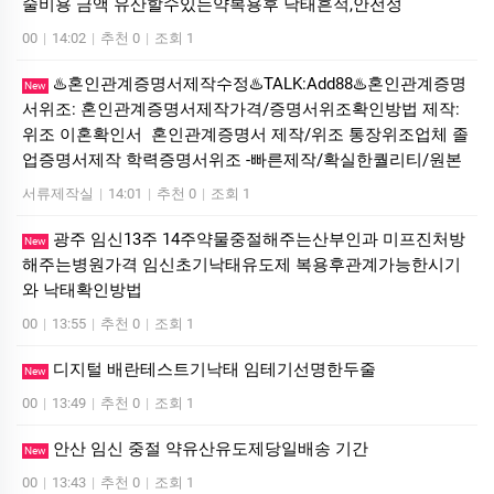
술비용 금액 유산할수있는약복용후 낙태흔적,안전성
00
|
14:02
|
추천 0
|
조회 1
♨️혼인관계증명서제작수정♨️TALK:Add88♨️혼인관계증명
New
서위조: 혼인관계증명서제작가격/증명서위조확인방법 제작:
위조 이혼확인서 혼인관계증명서 제작/위조 통장위조업체 졸
업증명서제작 학력증명서위조 -빠른제작/확실한퀄리티/원본
서류제작실
|
14:01
|
추천 0
|
조회 1
광주 임신13주 14주약물중절해주는산부인과 미프진처방
New
해주는병원가격 임신초기낙태유도제 복용후관계가능한시기
와 낙태확인방법
00
|
13:55
|
추천 0
|
조회 1
디지털 배란테스트기낙태 임테기선명한두줄
New
00
|
13:49
|
추천 0
|
조회 1
안산 임신 중절 약유산유도제당일배송 기간
New
00
|
13:43
|
추천 0
|
조회 1