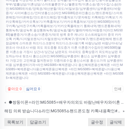
녀의일탈 이성문제/오해가 불러오는 문제들/증거수집의 필요성/간통이혼법률정보
부부/법률상담/이혼상담/스마트불륜연구소/불륜포착/이혼소송/증거수집/소송(라
인:MG5085위자료/양육권/재산분할/외도/비밀보장/심부름센터/심부름센타/바람
증거/ 사이버흥신소/인터넷흥신소(라인:MG5085)온라인흥신소/핸드폰해킹/스마트
폰해킹/아이폰해킹/안드로이드해킹/문자훔쳐보기/문자해킹 카톡해킹/카톡보기 카
카오톡해킹/카카오톡보기/카톡훔쳐보기/카카오톡훔쳐보기(라인:MG5085)여자친
구카톡/남자친구카톡/카톡몰래보기/카카오톡몰래보기 통화내역/핸드폰통화내역/
통화녹취/음성녹취 음성통화녹취/음성녹음/몰카/몰래카메라/바람증거(라인:MG50
85)불륜증거/이혼소송/이혼증거/태국 방콕 호주 캐나다 오스트레일리아 중국 카카
오톡 카톡/디지털포렌식/디지털포랜식/카톡복구/문자복구/핸드폰패턴해제 핸드폰
잠금해제 스마트폰 하드디스크분석 하드디스크사용기록 바람난남편 바람난아내/남
편조사 아내조사 바람 외도 외도증황 외도증거 이혼 이혼증거수집라인:MG5085)불
륜 이혼소송 가정사 상간녀/상간남 남편외도 아내외도 증확상증거 외도하는남편 외
도하는아내 뒷조사 흥신소(라인:MG5085)심부름센터 흥신소 심부름센터 심부름센
타 가정고민 고민해결 철저한보안 각종자료수집 흥신소비용 흥신소가격 심부름센터
비용 심부름센터가격⭐라인:MG5085⭐복제폰팝니다 용산복제폰용산복제폰 ⭐라인:M
G5085⭐복제폰팝니다용산복제폰용산복제폰 ⭐라인:MG5085⭐복제폰팝니다용산복
제폰용산복제폰 ⭐라인:MG5085⭐복제폰팝니다용산복제폰용산복제폰 ⭐라인:MG508
5⭐복제폰팝니다
좋아요
0
싫어요
0
인쇄
«
●쌍둥이폰⭐라인:MG5085⭐배우자의외도 바람난배우자와이혼 내배우자의바람 배우자의외도증거 카톡내역조회및복구 흥신소 심부름센터
해킹 의뢰 받습니다♨️라인:MG5085♨️핸드폰도청 카톡내용확인#카톡내역복구★모든문자확인및복구★실시간위치추적 주변환경소리★몰래사진찍기★실시간통화내용★통화내역복구
»
목록보기
답글쓰기
글수정
글삭제