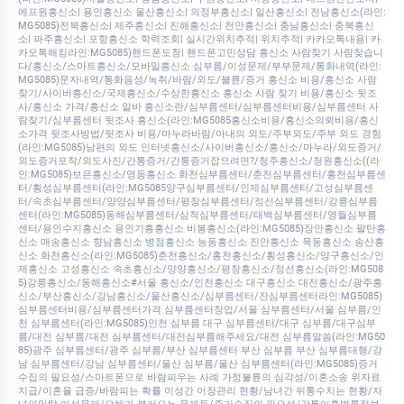
에프원흥신소| 용인흥신소 울산흥신소| 의정부흥신소| 일산흥신소| 전남흥신소(라인:
MG5085)전북흥신소| 제주흥신소| 진해흥신소| 천안흥신소| 충남흥신소| 충북흥신
소| 파주흥신소| 포항흥신소 학력조회| 실시간위치추적| 위치추적| 카카오톡내용| 카
카오톡해킹라인:MG5085)핸드폰도청| 핸드폰고민상담 흥신소 사람찾기 사람찾습니
다/흥신소/스마트흥신소/모바일흥신소 심부름/이성문제/부부문제/통화내역(라인:
MG5085)문자내역/통화음성/녹취/바람/외도/불륜/증거 흥신소 비용/흥신소 사람
찾기/사이버흥신소/국제흥신소/수상한흥신소 흥신소 사람 찾기 비용/흥신소 뒷조
사/흥신소 가격/흥신소 알바 흥신소란/심부름센터/심부름센터비용/심부름센터 사
람찾기/심부름센터 뒷조사 흥신소(라인:MG5085흥신소비용/흥신소의뢰비용/흥신
소가격 뒷조사방법/뒷조사 비용/마누라바람/아내의 외도/주부외도/주부 외도 경험
(라인:MG5085)남편의 외도 인터넷흥신소/사이버흥신소/흥신소/마누라/외도증거/
외도증거포착/외도사진/간통증거/간통증거잡으려면?/청주흥신소/청원흥신소((라
인:MG5085)보은흥신소/영동흥신소 화천심부름센터/춘천심부름센터/홍천심부름센
터/횡성심부름센터(라인:MG5085양구심부름센터/인제심부름센터/고성심부름센
터/속초심부름센터/양양심부름센터/평창심부름센터/정선심부름센터/강릉심부름
센터(라인:MG5085)동해심부름센터/삼척심부름센터/태백심부름센터/영월심부름
센터/용인수지흥신소 용인기흥흥신소 비봉흥신소(라인:MG5085)장안흥신소 팔탄흥
신소 매송흥신소 향남흥신소 병점흥신소 능동흥신소 진안흥신소 목동흥신소 송산흥
신소 화천흥신소(라인:MG5085)춘천흥신소/홍천흥신소/횡성흥신소/양구흥신소/인
제흥신소 고성흥신소 속초흥신소/양양흥신소/평창흥신소/정선흥신소(라인:MG508
5)강릉흥신소/동해흥신소#서울 흥신소/인천흥신소 대구흥신소 대전흥신소/광주흥
신소/부산흥신소/강남흥신소/울산흥신소/심부름센터/잔심부름센터라인:MG5085)
심부름센터비용/심부름센터가격 심부름센터창업/서울 심부름센터/서울 심부름/인
천 심부름센터(라인:MG5085)인천 심부름 대구 심부름센터/대구 심부름/대구심부
름/대전 심부름/대전 심부름센터/대전심부름해주세요/대전 심부름말씀(라인:MG50
85)광주 심부름센터/광주 심부름/부산 심부름센터 부산 심부름 부산 심부름대행/강
남 심부름센터/강남 심부름센터/울산 심부름/울산 심부름센터(라인:MG5085)증거
수집의 필요성/스마트폰으로 바람피우는 사례 가정불륜의 심각성/이혼소송 위자료
지급/이혼율 급증/바람피는 확률 이성간 어장관리 현황/남녀간 뒤통수치는 현황/자