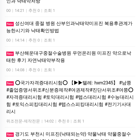
인과 낙­태약처방
00
|
14:21
|
추천 0
|
조회 1
성신여대 중절 병원 산부인과낙태약미프진 복용후관계가
New
능한시기와 낙태확인방법
00
|
14:14
|
추천 0
|
조회 1
부산해운대구중절수술병원 우먼온리원 미프진 약으로낙
New
태한 후기 자연낙태약부작용
00
|
14:08
|
추천 0
|
조회 1
⭕️국가자격증대리시험⭕️ 【▶▶텔레: hxm2345】 #남쯩
New
#졸업증명서위조#신분증제작#여권제작#진단서위조#여쯩⭕️
#자격증대리시험 #토익대리시험 #텝스대리시험 #수능대리시
험 #토익스피킹대리시험 #텝스스피킹대리시험 #전기기사대
리시
위조전문-제작전문
|
14:02
|
추천 0
|
조회 1
경기도 부천시 미프진(낙태되는약) 약물낙태 약물중절수
New