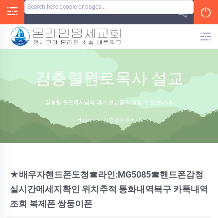
Skip
to
content
김충렬원로목사 설교
김충렬 원로목사님의 과거 설교를 시청할 수 있습니다.
Home
/
김충렬원로목사
★배우자핸드폰도청☎라인:MG5085☎핸드폰감청
실시간메세지확인 위치추적 통화내역복구 카톡내역
조회 복제폰 쌍둥이폰