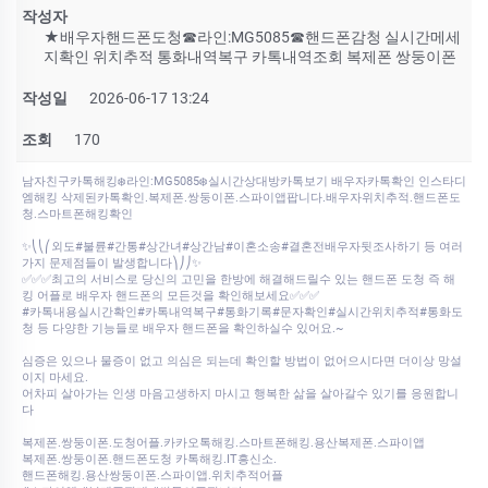
작성자
★배우자핸드폰도청☎라인:MG5085☎핸드폰감청 실시간메세
지확인 위치추적 통화내역복구 카톡내역조회 복제폰 쌍둥이폰
작성일
2026-06-17 13:24
조회
170
남자친구카톡해킹❄️라인:MG5085❄️실시간상대방카톡보기 배우자카톡확인 인스타디
엠해킹 삭제된카톡확인.복제폰.쌍둥이폰.스파이앱팝니다.배우자위치추적.핸드폰도
청.스마트폰해킹확인
✨⎝⎝⎛외도#불륜#간통#상간녀#상간남#이혼소송#결혼전배우자뒷조사하기 등 여러
가지 문제점들이 발생합니다⎞⎠⎠✨
✅✅✅최고의 서비스로 당신의 고민을 한방에 해결해드릴수 있는 핸드폰 도청 즉 해
킹 어플로 배우자 핸드폰의 모든것을 확인해보세요✅✅✅
#카톡내용실시간확인#카톡내역복구#통화기록#문자확인#실시간위치추적#통화도
청 등 다양한 기능들로 배우자 핸드폰을 확인하실수 있어요.~
심증은 있으나 물증이 없고 의심은 되는데 확인할 방법이 없어으시다면 더이상 망설
이지 마세요.
어차피 살아가는 인생 마음고생하지 마시고 행복한 삶을 살아갈수 있기를 응원합니
다
복제폰.쌍둥이폰.도청어플.카카오톡해킹.스마트폰해킹.용산복제폰.스파이앱
복제폰.쌍둥이폰.핸드폰도청 카톡해킹.IT흥신소.
핸드폰해킹.용산쌍둥이폰.스파이앱.위치추적어플