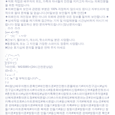
★저희 작업은 배우자의 외도, 가족과 자녀들의 안전을 지키고자 하시는 의뢰인분들
을 위한 작업입니다.
★의뢰인들의 보안과 관련된 부분은 100% 걱정하지 않으셔도 된다고 자부드리며 법
적으로 절대 문제될 일 없습니다.(비밀보장 보안철저 정확 안전)★
★의뢰인의 개인정보 뿐만 아니라 의뢰에 관련한 모든 정보를 철저히 보안합니다.★
★상세작업 내용을 캐기위해 접근하는 기자 및 타업체분들 시간낭비하지 마시기 바
랍니다 정말 필요하신 분만 문의부탁드립니다 (장난문의사절）
.⠀ᕬ ᕬ⠀ᕬ ᕬ
‎(๑◕.◕)⤙ᖛ)
‎/⌒ づ⊂⌒ヽ〜♡
❌간보기, 찔러보기, 개소리, 헛소리하실 분은 사양합니다.
❌동종업계, 또는 그 지인을 가장한 스파이도 정중히 사양합니다.
❌단순 호기심에 문의할 분들은 연락 주지 마세요
₊˚ /ᐠ⑅⸝⸝⑅ᐟ\
‎‧₊( ˶◝ ·̫ ◜˶ )
‎᭄(ゔ♡ど)
⭐라인ID╱MG5085⭐(24시간전문상담)
|ᘏ⑅ᘏ .✨⸒⸒
| ᴗ͈.ᴗ͈⸝⸝꒱
| ⊂ ꒱๑.* 잘 부탁드립니다*•.¸¸
| ∪
#바람난배우자핸드폰확인#애인핸드폰#연인핸드폰몰래보기#여자친구감시#남자
친구감시#남편뒷조사#아내뒷조사#동호회바람#예비신랑#예비신부#결혼전뒷조사
#혼전뒷조사#남편카톡해킹#남편카톡확인#사람뒷조사#스파이앱#위치추적앱#용
산복제폰#휴대폰도청#복제폰팝니다#스마트폰해킹#복제폰파는곳#모바일흥신소#
카톡내역조회#스마트폰해킹#복사폰팝니다#용산복제폰 가격#복제폰 파는곳#복제
폰 판매#용산쌍둥이폰#복제폰 만들기#쌍둥이폰 카톡#부산 쌍둥이폰#쌍둥이폰 만
들기#스마트폰복제#아이폰 복제폰 만들기#용산 쌍둥이폰#쌍둥이폰 가격#부산 쌍
둥이폰#쌍둥이폰#쌍둥이폰 만들기#용산복제폰 가격#복제폰 판매#쌍둥이폰 확인#