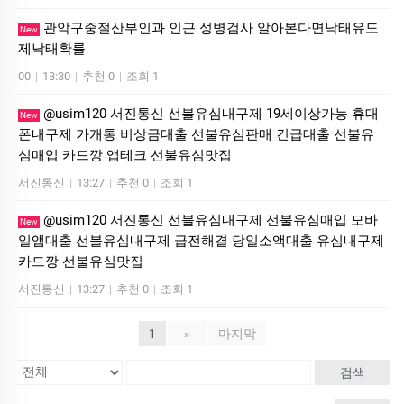
관악구중절산부인과 인근 성병검사 알아본다면낙태유도
New
제낙태확률
00
|
13:30
|
추천 0
|
조회 1
@usim120 서진통신 선불유심내구제 19세이상가능 휴대
New
폰내구제 가개통 비상금대출 선불유심판매 긴급대출 선불유
심매입 카드깡 앱테크 선불유심맛집
서진통신
|
13:27
|
추천 0
|
조회 1
@usim120 서진통신 선불유심내구제 선불유심매입 모바
New
일앱대출 선불유심내구제 급전해결 당일소액대출 유심내구제
카드깡 선불유심맛집
서진통신
|
13:27
|
추천 0
|
조회 1
1
»
마지막
검색